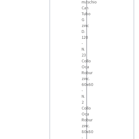
maschio
Can
Tubo
G
zinc
D.
120
-
N.
23
Collo
Oca
Robur
zinc.
60x60
-
N.
2
Collo
Oca
Robur
zinc.
80x80
-