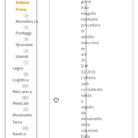
giorni
Materie
Asta
Prime
eseguita
5
mediante
Monoblocco
procedura
7
di
Ponteggi
vendita
6
asincrona
Strumenti
ex
6
art.
Utensili
25
7
D.M.
Legno
32/2015
61
L'offerta
Logistica
sarà
157
considerata
Meccanica
valida
382
a
Medicale
seguito
27
del
Movimento
versamento
Terra
della
110
cauzione.
Nautico
Dalla