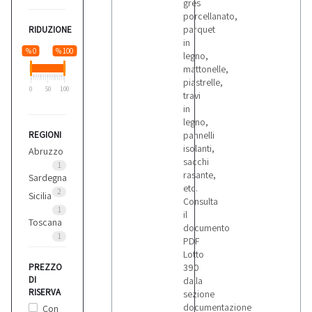
gres
porcellanato,
parquet
RIDUZIONE
in
% 0
% 100
legno,
mattonelle,
piastrelle,
0
50
100
travi
in
legno,
REGIONI
pannelli
isolanti,
Abruzzo
sacchi
1
rasante,
Sardegna
etc.
2
Sicilia
Consulta
1
il
Toscana
documento
1
PDF
Lotto
PREZZO
390
DI
dalla
RISERVA
sezione
documentazione
Con