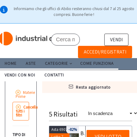
Informiamo che gli uffici di Abilio resteranno chiusi dal 7 al 25 agosto
compresi. Buone ferie !
VENDI
ACCEDI/REGISTRATI
HOME
ASTE
CATEGORIE
COME FUNZIONA
VENDI CON NOI
CONTATTI
resta aggiornato
Materie
Prime
Cancella
tutti i
5
Risultati
filtri
Asta 6907
-82%
Blocchi in calcestruzzo
TIPO DI
VEDI LOTTO
Lotto 7