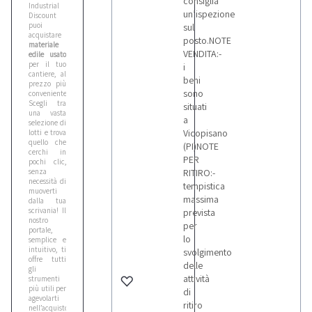
consiglia
Industrial
un’ispezione
Discount
puoi
sul
acquistare
posto.NOTE
materiale
VENDITA:-
edile usato
per il tuo
i
cantiere, al
beni
prezzo più
sono
conveniente.
Scegli tra
situati
una vasta
a
selezione di
Vicopisano
lotti e trova
quello che
(PI)NOTE
cerchi in
PER
pochi clic,
senza
RITIRO:-
necessità di
tempistica
muoverti
massima
dalla tua
scrivania! Il
prevista
nostro
per
portale,
lo
semplice e
intuitivo, ti
svolgimento
offre tutti
delle
gli
attività
strumenti
più utili per
di
agevolarti
ritiro
nell’acquisto: