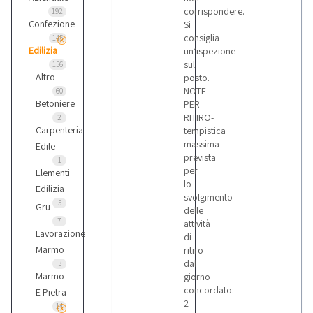
corrispondere.
192
Confezione
Si
consiglia
145
Edilizia
un’ispezione
sul
156
Altro
posto.
NOTE
60
Betoniere
PER
RITIRO-
2
Carpenteria
tempistica
massima
Edile
prevista
1
per
Elementi
lo
Edilizia
svolgimento
5
Gru
delle
7
attività
Lavorazione
di
Marmo
ritiro
dal
3
Marmo
giorno
concordato:
E Pietra
2
14