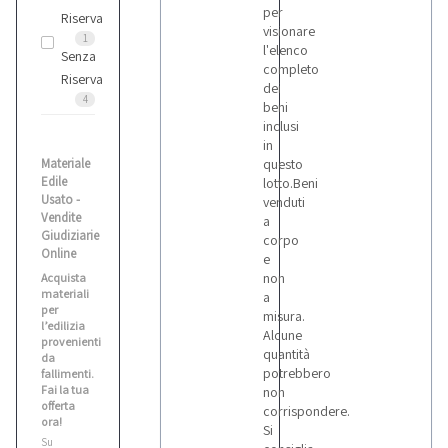
per
Riserva
visionare
1
l'elenco
Senza
completo
Riserva
dei
4
beni
inclusi
in
Materiale
questo
Edile
lotto.Beni
Usato -
venduti
Vendite
a
Giudiziarie
corpo
Online
e
non
Acquista
materiali
a
per
misura.
l’edilizia
Alcune
provenienti
quantità
da
potrebbero
fallimenti.
Fai la tua
non
offerta
corrispondere.
ora!
Si
Su