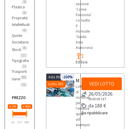
30
sezione
Plastica
'Come
46
Funziona'
Proprietà
consulta
Intellettuali
il
46
manuale
Quote
'Guida
Societarie
Asta
Asincrona'
46
Stock
121
Tipografia
Edilizia
21
Trasporti
Asta 8980
-100%
660
Varie
Materiali per l'edilizia
VEDI LOTTO
Lotto 390
331
Lotto
di
26/05/2026
materiali
PREZZO
16:00:00
CET
per
da 188 €
€ 250
€ 4805
l'edilizia
Da ripubblicare
quali
ad
250
2527
4805
esempio