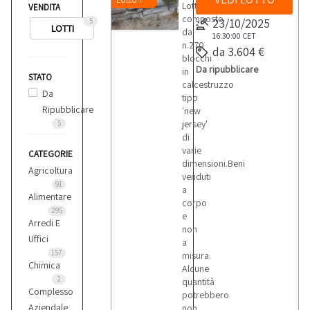
Lotto
VENDITA
composto
23/10/2025
5
LOTTI
da
16:30:00
CET
n.270
da 3.604 €
blocchi
Da ripubblicare
in
STATO
calcestruzzo
Da
tipo
Ripubblicare
'new
jersey'
5
di
varie
CATEGORIE
dimensioni.Beni
Agricoltura
venduti
91
a
Alimentare
corpo
295
e
Arredi E
non
Uffici
a
157
misura.
Chimica
Alcune
2
quantità
Complesso
potrebbero
Aziendale
non