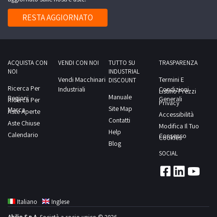
RESTA AGGIORNATO
ACQUISTA CON
VENDI CON NOI
TUTTO SU
TRASPARENZA
NOI
INDUSTRIAL
Vendi Macchinari
Termini E
DISCOUNT
Ricerca Per
Industriali
Condizioni
Listino Prezzi
Manuale
Regioni
Generali
Ricerca Per
Privacy
Site Map
Marca
Aste Aperte
Accessibilità
Contatti
Aste Chiuse
Modifica Il Tuo
Help
Calendario
Consenso
Cookies
Blog
SOCIAL
Italiano
Inglese