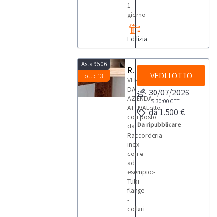
1
giorno
Edilizia
Asta 9506
Raccorderia inox
VEDI LOTTO
Lotto 13
VENDITA
DA
30/07/2026
AZIENDA
15:30:00
CET
ATTIVALotto
da 1.500 €
composto
Da ripubblicare
da
Raccorderia
inox
come
ad
esempio:-
Tubi
flange
-
collari