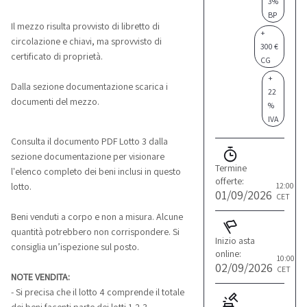
3%
BP
Il mezzo risulta provvisto di libretto di
+
circolazione e chiavi, ma sprovvisto di
300 €
certificato di proprietà.
CG
+
Dalla sezione documentazione scarica i
22
documenti del mezzo.
%
IVA
Consulta il documento PDF Lotto 3 dalla
sezione documentazione per visionare
Termine
l'elenco completo dei beni inclusi in questo
offerte:
12:00
lotto.
01/09/2026
CET
Beni venduti a corpo e non a misura. Alcune
quantità potrebbero non corrispondere. Si
Inizio asta
consiglia un’ispezione sul posto.
online:
10:00
02/09/2026
CET
NOTE VENDITA:
- Si precisa che il lotto 4 comprende il totale