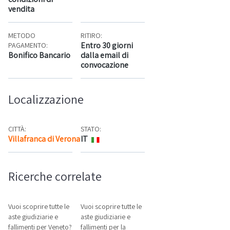
vendita
METODO
RITIRO:
Entro 30 giorni
PAGAMENTO:
Bonifico Bancario
dalla email di
convocazione
Localizzazione
CITTÀ:
STATO:
Villafranca di Verona
IT
Mappa
Ricerche correlate
Vuoi scoprire tutte le
Vuoi scoprire tutte le
aste giudiziarie e
aste giudiziarie e
fallimenti per Veneto?
fallimenti per la