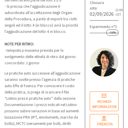
dei beni facenti parte dei lotti 1-2-3
Chiusura
- Si precisa che l’aggiudicazione è
asta:
12:00
subordinata all’accettazione degli Organi
02/09/2026
CET
della Procedura, a parità di importi tra i lotti
singoli ed il lotto 4 (in blocco) avrà la priorità
Esperimento n°3
l’aggiudicazione del lotto 4 in blocco.
-36%
L
NOTE PER RITIRO:
M
- tempistica massima prevista per lo
Re
svolgimento delle attività di ritiro dal giorno
co
concordato: 1 giorno
Le pratiche auto successive all’aggiudicazione
Lu
saranno svolte presso l’agenzia di pratiche
14
auto Effe di Faenza. Per conoscere il costo
della pratica, si prega di scaricare il file
“Listino prezzi pratiche auto” dalla sezione
RICHIEDI
Documentazione. I prezzi indicati nel Listino
INFORMAZIONI
possono subire variazioni in base ad aumenti
tassazione PRA (IPT, emolumenti, marche da
bollo), MCTC (versamenti per bolli, diritti
PRENOTA