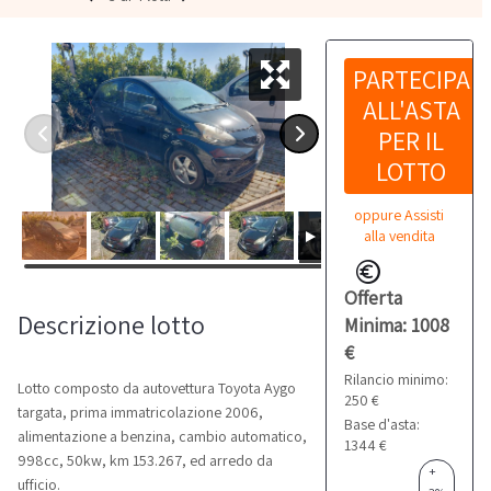
PARTECIPA
ALL'ASTA
PER IL
LOTTO
oppure Assisti
alla vendita
Offerta
Descrizione lotto
Minima: 1008
€
Rilancio minimo:
Lotto composto da autovettura Toyota Aygo
250 €
targata, prima immatricolazione 2006,
Base d'asta:
alimentazione a benzina, cambio automatico,
1344 €
998cc, 50kw, km 153.267, ed arredo da
+
ufficio.