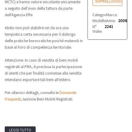
SOPRALLUOGO
MCTC) e hanno valore vincolante unicamente
a seguito dell'invio della fattura da parte
Categoria:
Marca:
Automobili
Toyota
dell'Agenzia Effe.
Modello:
Anno:
Aygo
2006
N°
2241
Abilio non può stabilire sin da ora una
Visite:
tempistica certa necessaria per il disbrigo
delle pratiche burocratiche poiché mutevoli in
base al Foro di competenza territoriale.
Attenzione: In caso di vendita di beni mobili
registrati al PRA, è preclusa la partecipazione
di utenti che per finalità connesse alla vendita
intendano esportare tali beni all’estero.
Per ulteriori dettagli, consulta le
Domande
Frequenti
, sezione Beni Mobili Registrati.
LEGGI TUTTO