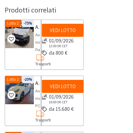
Prodotti correlati
Lotto 2
-75%
Automobile Fiat Panda
VEDI LOTTO
Automobile
01/09/2026
marca
12:00:00
CET
Fiat,
da 800 €
modello
Trasporti
Panda
Van,-
targa
Lotto 2
-20%
Autovettura Porsche
VEDI LOTTO
ES735TV,
Autovettura
-
01/09/2026
marca
anno
16:00:00
CET
PORSCHE
da 15.680 €
2013,
-
-
Trasporti
modello
kw
CAYENNE
55,00