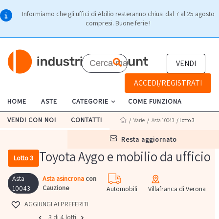
Informiamo che gli uffici di Abilio resteranno chiusi dal 7 al 25 agosto
compresi. Buone ferie !
VENDI
ACCEDI/REGISTRATI
HOME
ASTE
CATEGORIE
COME FUNZIONA
VENDI CON NOI
CONTATTI
/
Varie
/
Asta 10043
/ Lotto 3
resta aggiornato
Toyota Aygo e mobilio da ufficio
Lotto 3
Asta
Asta asincrona
con
Cauzione
10043
Automobili
Villafranca di Verona
AGGIUNGI AI PREFERITI
3 di 4 lotti