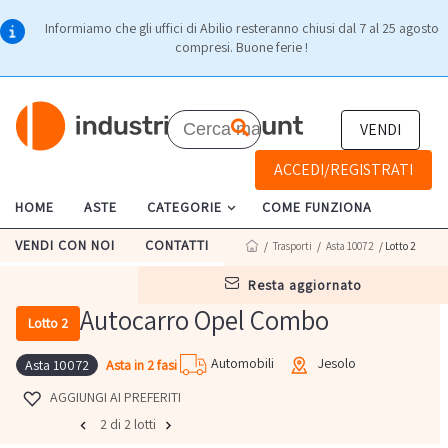
Informiamo che gli uffici di Abilio resteranno chiusi dal 7 al 25 agosto
compresi. Buone ferie !
VENDI
ACCEDI/REGISTRATI
HOME
ASTE
CATEGORIE
COME FUNZIONA
VENDI CON NOI
CONTATTI
/
Trasporti
/
Asta 10072
/ Lotto 2
resta aggiornato
Autocarro Opel Combo
Lotto 2
Automobili
Jesolo
Asta in 2 fasi
Asta 10072
AGGIUNGI AI PREFERITI
2 di 2 lotti