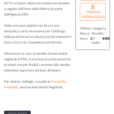
MCTC) e hanno valore vincolante unicamente
PRENOTA
a seguito dell'invio della fattura da parte
SOPRALLUOGO
dell'Agenzia Effe.
Offerte:
Categoria:
0
Aut
Abilio non può stabilire sin da ora una
Marca:
Modello:
Opel
E F 
tempistica certa necessaria per il disbrigo
Anno:
2019
N°
4365
delle pratiche burocratiche poiché mutevoli in
Visite:
base al Foro di competenza territoriale.
Attenzione: In caso di vendita di beni mobili
registrati al PRA, è preclusa la partecipazione
di utenti che per finalità connesse alla vendita
intendano esportare tali beni all’estero.
Per ulteriori dettagli, consulta le
Domande
Frequenti
, sezione Beni Mobili Registrati.
LEGGI TUTTO