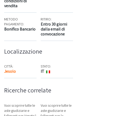
condizioni di
vendita
METODO
RITIRO:
Entro 30 giorni
PAGAMENTO:
Bonifico Bancario
dalla email di
convocazione
Localizzazione
CITTÀ:
STATO:
Jesolo
IT
Mappa
Ricerche correlate
Vuoi scoprire tutte le
Vuoi scoprire tutte le
aste giudiziarie e
aste giudiziarie e
fallimenti per Veneto?
fallimenti per la