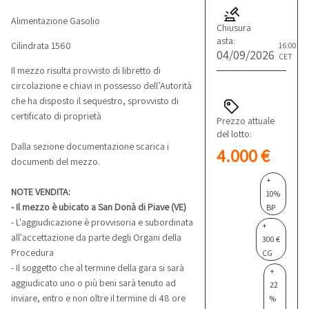
Alimentazione Gasolio
Chiusura
asta:
Cilindrata 1560
16:00
04/09/2026
CET
Il mezzo risulta provvisto di libretto di
circolazione e chiavi in possesso dell’Autorità
che ha disposto il sequestro, sprovvisto di
certificato di proprietà
Prezzo attuale del lotto
Aggiorno il prezzo...
Dalla sezione documentazione scarica i
documenti del mezzo.
+
10%
NOTE VENDITA:
BP
- Il mezzo è ubicato a San Donà di Piave (VE)
+
- L'aggiudicazione è provvisoria e subordinata
300 €
all'accettazione da parte degli Organi della
CG
Procedura
+
- Il soggetto che al termine della gara si sarà
22
aggiudicato uno o più beni sarà tenuto ad
%
inviare, entro e non oltre il termine di 48 ore
IVA