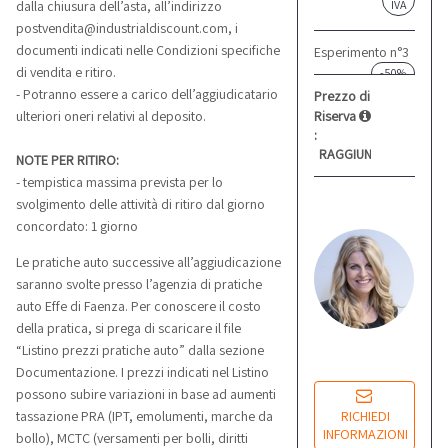
dalla chiusura dell’asta, all’indirizzo
postvendita@industrialdiscount.com, i
Esperimento n°3
documenti indicati nelle Condizioni specifiche
-50%
di vendita e ritiro.
Prezzo di
- Potranno essere a carico dell’aggiudicatario
Riserva
ulteriori oneri relativi al deposito.
:
RAGGIUNTO
NOTE PER RITIRO:
- tempistica massima prevista per lo
S
svolgimento delle attività di ritiro dal giorno
M
concordato: 1 giorno
Re
co
Le pratiche auto successive all’aggiudicazione
saranno svolte presso l’agenzia di pratiche
auto Effe di Faenza. Per conoscere il costo
Lu
della pratica, si prega di scaricare il file
14
“Listino prezzi pratiche auto” dalla sezione
Documentazione. I prezzi indicati nel Listino
possono subire variazioni in base ad aumenti
RICHIEDI
tassazione PRA (IPT, emolumenti, marche da
INFORMAZIONI
bollo), MCTC (versamenti per bolli, diritti