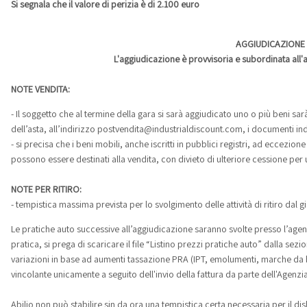
Si segnala che il valore di perizia è di 2.100 euro
AGGIUDICAZIONE
L'aggiudicazione è provvisoria e subordinata all'a
NOTE VENDITA:
- Il soggetto che al termine della gara si sarà aggiudicato uno o più beni sar
dell’asta, all’indirizzo postvendita@industrialdiscount.com, i documenti indi
- si precisa che i beni mobili, anche iscritti in pubblici registri, ad eccezion
possono essere destinati alla vendita, con divieto di ulteriore cessione per 
NOTE PER RITIRO:
- tempistica massima prevista per lo svolgimento delle attività di ritiro da
Le pratiche auto successive all’aggiudicazione saranno svolte presso l’agenz
pratica, si prega di scaricare il file “Listino prezzi pratiche auto” dalla se
variazioni in base ad aumenti tassazione PRA (IPT, emolumenti, marche da b
vincolante unicamente a seguito dell'invio della fattura da parte dell'Agenzia
Abilio non può stabilire sin da ora una tempistica certa necessaria per il di