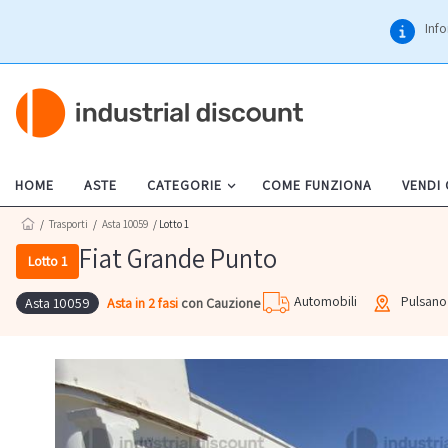
Info
HOME
ASTE
CATEGORIE
COME FUNZIONA
VENDI
/
Trasporti
/
Asta 10059
/ Lotto 1
Fiat Grande Punto
Lotto 1
Automobili
Pulsano
Asta in 2 fasi
con Cauzione
Asta 10059