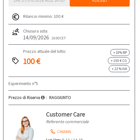
DAL 07/09/2026 ALLE 16:00
ADESSO
Rilancio minimo: 100 €
Chiusura asta:
14/09/2026
16:00
CET
Prezzo attuale del lotto:
+ 10% BP
Aggiorno il prezzo...
+ 150 € CG
+ 22 % IVA
Esperimento n°5
Prezzo di Riserva
:
RAGGIUNTO
Customer Care
Referente commerciale
CHIAMA