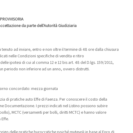
 PROVVISORIA
ccettazione da parte dell'Autorità Giudiziaria
à tenuto ad inviare, entro e non oltre il termine di 48 ore dalla chiusura
cati nelle Condizioni specifiche di vendita e ritiro
e delle ipotesi di cui al comma 12 e 12 bis art. 48 del D.lgs. 159/2011,
un periodo non inferiore ad un anno, ovvero distrutti.
l giorno concordato: mezza giornata
ia di pratiche auto Effe di Faenza. Per conoscere il costo della
zione Documentazione. I prezzi indicati nel Listino possono subire
ollo), MCTC (versamenti per bolli, diritti MCTC) e hanno valore
 Effe.
sbrigo delle pratiche burocratiche poiché mutevoli in base al Foro di