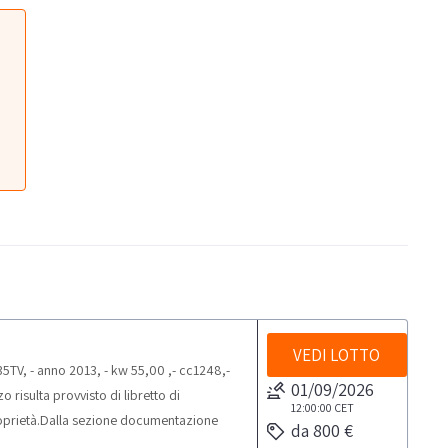
VEDI LOTTO
5TV, - anno 2013, - kw 55,00 ,- cc1248,-
01/09/2026
 risulta provvisto di libretto di
12:00:00
CET
proprietà.Dalla sezione documentazione
da 800 €
istica massima prevista per lo svolgimento