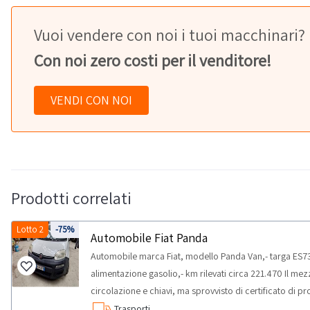
Vuoi vendere con noi i tuoi macchinari?
Con noi zero costi per il venditore!
VENDI CON NOI
Prodotti correlati
Lotto 2
-75%
Automobile Fiat Panda
Automobile marca Fiat, modello Panda Van,- targa ES73
alimentazione gasolio,- km rilevati circa 221.470 Il mezzo
circolazione e chiavi, ma sprovvisto di certificato di 
scarica i documenti del mezzo.NOTE PER RITIRO:- temp
Trasporti