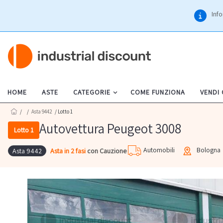
Info
HOME
ASTE
CATEGORIE
COME FUNZIONA
VENDI
/
/
Asta 9442
/ Lotto 1
Autovettura Peugeot 3008
Lotto 1
Automobili
Bologna
Asta in 2 fasi
con Cauzione
Asta 9442