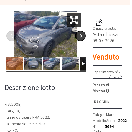
Chiusura asta:
Asta chiusa
08-07-2026
Venduto
Esperimento n°2
-25%
Prezzo di
Descrizione lotto
Riserva
:
RAGGIUNTO
Fiat 500E,
- targata,
Categoria:
Marca:
Automobili
Fiat
- anno da visura PRA 2022,
Modello:
Anno:
500E
2022
- alimentazione elettrica,
N°
6694
- kw 43.
Visite: