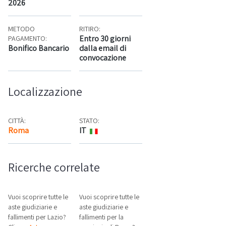
2026
METODO
RITIRO:
Entro 30 giorni
PAGAMENTO:
Bonifico Bancario
dalla email di
convocazione
Localizzazione
CITTÀ:
STATO:
Roma
IT
Mappa
Ricerche correlate
Vuoi scoprire tutte le
Vuoi scoprire tutte le
aste giudiziarie e
aste giudiziarie e
fallimenti per Lazio?
fallimenti per la