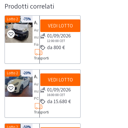
Prodotti correlati
Lotto 2
-75%
Automobile Fiat Panda
VEDI LOTTO
Automobile
01/09/2026
marca
12:00:00
CET
Fiat,
da 800 €
modello
Trasporti
Panda
Van,-
targa
Lotto 2
-20%
Autovettura Porsche
VEDI LOTTO
ES735TV,
Autovettura
-
01/09/2026
marca
anno
16:00:00
CET
PORSCHE
da 15.680 €
2013,
-
-
Trasporti
modello
kw
CAYENNE
55,00
4.134,
Lotto 2
-50%