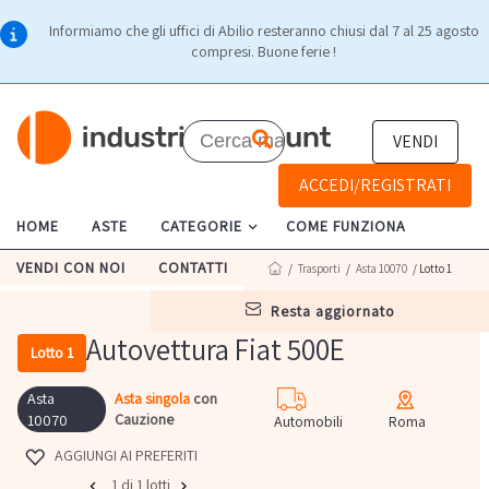
Informiamo che gli uffici di Abilio resteranno chiusi dal 7 al 25 agosto
compresi. Buone ferie !
VENDI
ACCEDI/REGISTRATI
HOME
ASTE
CATEGORIE
COME FUNZIONA
VENDI CON NOI
CONTATTI
/
Trasporti
/
Asta 10070
/ Lotto 1
resta aggiornato
Autovettura Fiat 500E
Lotto 1
Asta
Asta singola
con
Cauzione
10070
Automobili
Roma
AGGIUNGI AI PREFERITI
1 di 1 lotti