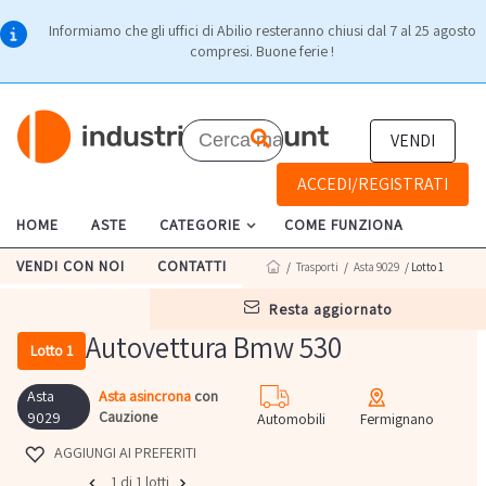
Informiamo che gli uffici di Abilio resteranno chiusi dal 7 al 25 agosto
compresi. Buone ferie !
VENDI
ACCEDI/REGISTRATI
HOME
ASTE
CATEGORIE
COME FUNZIONA
VENDI CON NOI
CONTATTI
/
Trasporti
/
Asta 9029
/ Lotto 1
resta aggiornato
Autovettura Bmw 530
Lotto 1
Asta
Asta asincrona
con
Cauzione
9029
Automobili
Fermignano
AGGIUNGI AI PREFERITI
1 di 1 lotti