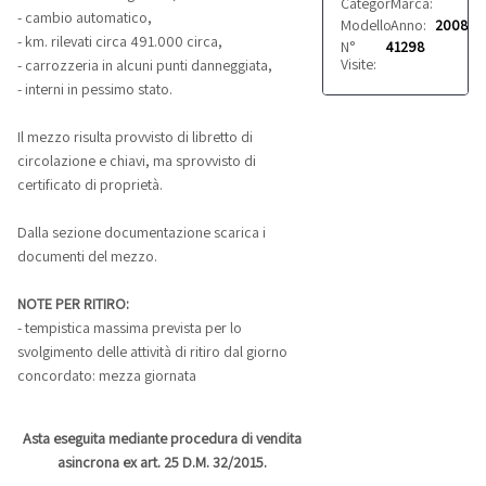
Categoria:
Marca:
Automobili
Bmw
- cambio automatico,
Modello:
Anno:
530 xd
2008
- km. rilevati circa 491.000 circa,
N°
41298
Visite:
- carrozzeria in alcuni punti danneggiata,
- interni in pessimo stato.
Il mezzo risulta provvisto di libretto di
circolazione e chiavi, ma sprovvisto di
certificato di proprietà.
Dalla sezione documentazione scarica i
documenti del mezzo.
NOTE PER RITIRO:
- tempistica massima prevista per lo
svolgimento delle attività di ritiro dal giorno
concordato: mezza giornata
Asta eseguita mediante procedura di vendita
asincrona ex art. 25 D.M. 32/2015.