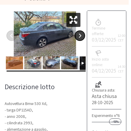
Termine
offerte:
12:00
03/12/2025
CET
Inizio asta
online:
14:30
04/12/2025
CET
Descrizione lotto
Chiusura asta:
Asta chiusa
28-10-2025
Autovettura Bmw 530 Xd,
- targa DP115AD,
Esperimento n°6
- anno 2008,
-48%
- cilindrata 2993,
- alimentazione a gasolio,