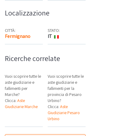
Localizzazione
CITTÀ:
STATO:
Fermignano
IT
Mappa
Ricerche correlate
Vuoi scoprire tutte le
Vuoi scoprire tutte le
aste giudiziarie e
aste giudiziarie e
fallimenti per
fallimenti per la
Marche?
provincia di Pesaro
Clicca:
Aste
Urbino?
Giudiziarie Marche
Clicca:
Aste
Giudiziarie Pesaro
Urbino