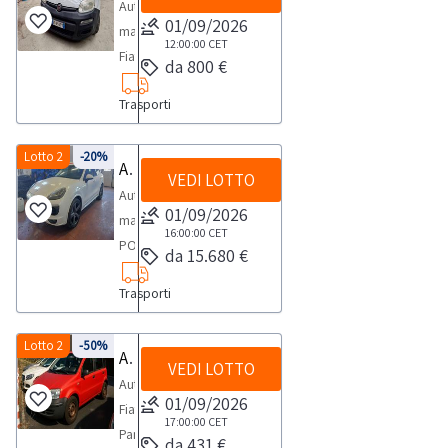
Automobile
01/09/2026
marca
12:00:00
CET
Fiat,
da 800 €
modello
Trasporti
Panda
Van,-
targa
Lotto 2
-20%
Autovettura Porsche
VEDI LOTTO
ES735TV,
Autovettura
-
01/09/2026
marca
anno
16:00:00
CET
PORSCHE
da 15.680 €
2013,
-
-
Trasporti
modello
kw
CAYENNE
55,00
4.134,
Lotto 2
-50%
Autovettura Fiat Panda
,-
VEDI LOTTO
-
cc1248,-
Autovettura
targata
01/09/2026
alimentazione
Fiat
FA364PP,
17:00:00
CET
gasolio,-
Panda
da 431 €
-