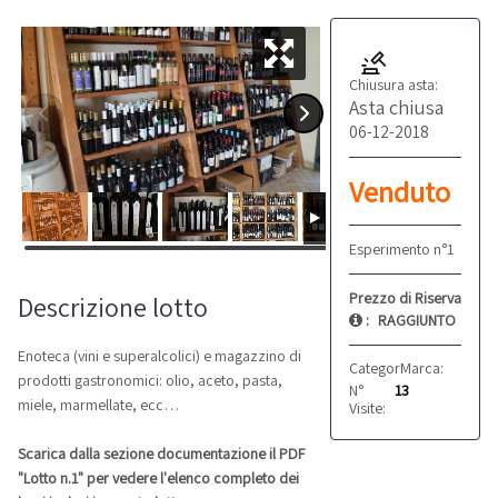
Chiusura asta:
Asta chiusa
06-12-2018
Venduto
Esperimento n°1
Prezzo di Riserva
Descrizione lotto
:
RAGGIUNTO
Enoteca (vini e superalcolici) e magazzino di
Categoria:
Marca:
Altro
Varie
prodotti gastronomici: olio, aceto, pasta,
N°
13
miele, marmellate, ecc…
Visite:
Scarica dalla sezione documentazione il PDF
"Lotto n.1" per vedere l'elenco completo dei