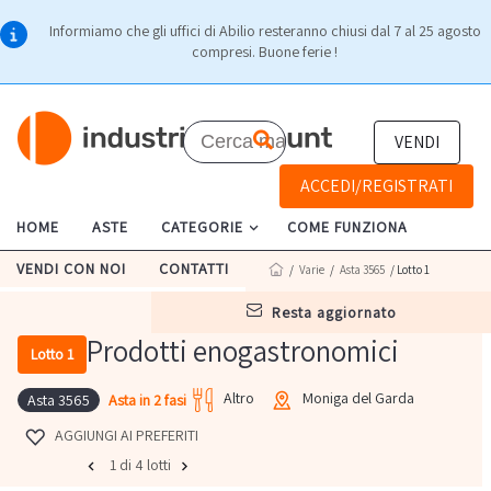
Informiamo che gli uffici di Abilio resteranno chiusi dal 7 al 25 agosto
compresi. Buone ferie !
VENDI
ACCEDI/REGISTRATI
HOME
ASTE
CATEGORIE
COME FUNZIONA
VENDI CON NOI
CONTATTI
/
Varie
/
Asta 3565
/ Lotto 1
resta aggiornato
Prodotti enogastronomici
Lotto 1
Altro
Moniga del Garda
Asta in 2 fasi
Asta 3565
AGGIUNGI AI PREFERITI
1 di 4 lotti