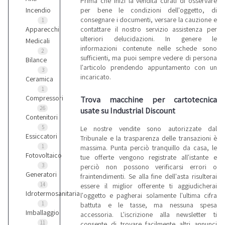
Prima che inizi la vendita curati di osservare
per bene le condizioni dell'oggetto, di
Incendio
consegnare i documenti, versare la cauzione e
1
contattare il nostro servizio assistenza per
Apparecchi
ulteriori delucidazioni. In genere le
Medicali
informazioni contenute nelle schede sono
2
sufficienti, ma puoi sempre vedere di persona
Bilance
l'articolo prendendo appuntamento con un
3
incaricato.
Ceramica
1
Compressori
Trova macchine per cartotecnica
26
usate su Industrial Discount
Contenitori
5
Le nostre vendite sono autorizzate dal
Essiccatori
Tribunale e la trasparenza delle transazioni è
1
massima. Punta perciò tranquillo da casa, le
Fotovoltaico
tue offerte vengono registrate all'istante e
3
perciò non possono verificarsi errori o
Generatori
fraintendimenti. Se alla fine dell'asta risulterai
14
essere il miglior offerente ti aggiudicherai
Idrotermosanitaria
l'oggetto e pagherai solamente l'ultima cifra
1
battuta e le tasse, ma nessuna spesa
Imballaggio
accessoria. L'iscrizione alla newsletter ti
11
consente di trovare facilmente altri annunci