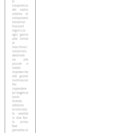
la
trasparenza
del nostro
sistema di
compravendita.
Industrial
Discount
organizza
ogni giorno
aste online
di
macchinari
industriali,
destinate
sia alle
piccole e
medie
imprese che
alle grandi
multinazionali.
Per
rispondere
ad esigenze
tanto
diverse
abbiamo
strutturato
le vendite
in due fasi:
la prima
fase
permette di