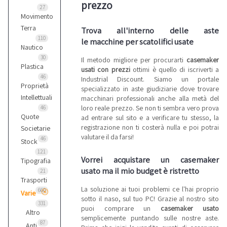
prezzo
27
Movimento
Terra
Trova all'interno delle aste
110
le macchine per scatolifici usate
Nautico
30
Il metodo migliore per procurarti
casemaker
Plastica
usati con prezzi
ottimi è quello di iscriverti a
46
Industrial Discount. Siamo un portale
Proprietà
specializzato in aste giudiziarie dove trovare
Intellettuali
macchinari professionali anche alla metà del
loro reale prezzo. Se non ti sembra vero prova
46
Quote
ad entrare sul sito e a verificare tu stesso, la
registrazione non ti costerà nulla e poi potrai
Societarie
valutare il da farsi!
46
Stock
121
Vorrei acquistare un casemaker
Tipografia
usato ma il mio budget è ristretto
21
Trasporti
La soluzione ai tuoi problemi ce l'hai proprio
660
Varie
sotto il naso, sul tuo PC! Grazie al nostro sito
331
puoi comprare un
casemaker usato
Altro
semplicemente puntando sulle nostre aste.
87
Anti