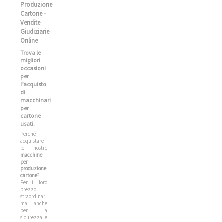
Produzione
Cartone -
Vendite
Giudiziarie
Online
Trova le
migliori
occasioni
per
l’acquisto
di
macchinari
per
cartone
usati.
Perché
acquistare
le nostre
macchine
per
produzione
cartone
?
Per il loro
prezzo
straordinario,
ma anche
per la
sicurezza e