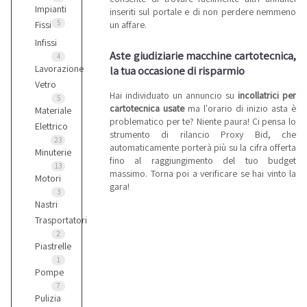
Impianti
inseriti sul portale e di non perdere nemmeno
5
un affare.
Fissi
Infissi
Aste giudiziarie macchine cartotecnica,
4
Lavorazione
la tua occasione di risparmio
Vetro
Hai individuato un annuncio su
incollatrici per
5
cartotecnica usate
ma l'orario di inizio asta è
Materiale
problematico per te? Niente paura! Ci pensa lo
Elettrico
strumento di rilancio Proxy Bid, che
23
automaticamente porterà più su la cifra offerta
Minuterie
fino al raggiungimento del tuo budget
13
massimo. Torna poi a verificare se hai vinto la
Motori
gara!
3
Nastri
Trasportatori
2
Piastrelle
1
Pompe
7
Pulizia