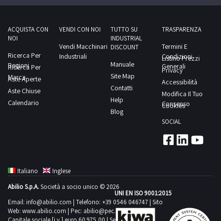
esigenze è
semplicissimo:
visualizza
le schede
ACQUISTA CON
VENDI CON NOI
TUTTO SU
TRASPARENZA
tecniche
dei beni,
NOI
INDUSTRIAL
comprensive
Vendi Macchinari
Termini E
DISCOUNT
di
Ricerca Per
Industriali
Condizioni
descrizioni
Listino Prezzi
Manuale
Regioni
e foto;
Generali
Ricerca Per
Privacy
utilizza i
Site Map
Marca
Aste Aperte
filtri di
Accessibilità
ricerca per
Contatti
Aste Chiuse
individuare
Modifica Il Tuo
rapidamente
Help
Calendario
Consenso
Cookies
il
Blog
macchinario
che ti
SOCIAL
interessa. Il
nostro
sistema
innovativo
ti permette
di
monitorare
Italiano
Inglese
in tempo
reale le tue
Abilio S.p.A.
Società a socio unico © 2026
offerte e i
UNI EN ISO 9001:2015
rilanci degli
Email:
info@abilio.com
| Telefono:
+39 0546 046747
| Sito
altri
partecipanti:
Web:
www.abilio.com
| Pec:
abilio@pec.illimity.com
ti basta
Capitale sociale [i.v.] euro 60.975,00 | Sede legale in Via