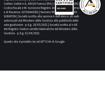
accedere
Galileo Galilei n.6, 48018 Faenza (RA) | P.IVA: 02704840392 |
alla sezione
Codice fiscale e Nr. Iscrizione Registro delle Imprese di Ferrara
“Oggetti
osservati”
e di Ravenna: 02704840392 | Numero REA RA 224830 | SDI:
del tuo
SUBM70N | Società iscritta alla sezione A dell'elenco siti web
account;
autorizzati dal Ministero della Giustizia alla pubblicità delle
qui potrai
anche
aste giudiziarie - p.d.g. 18/05/2022 | Società iscritta al n.68
visualizzare
del Registro Gestori vendite telematiche del Ministero della
il tempo
Giustizia - p.d.g. 01/04/2022
rimasto alla
scadenza
dell’asta.
Questo sito è protetto da reCAPTCHA di Google
Non
lasciarti
sfuggire
l’occasione,
fai subito la
tua offerta
per le
macchine
usate per
produzione
cartone più
convenienti
del web!
Vuoi essere
informato
sui
macchinari
per