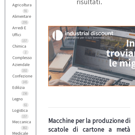
risultati.
Agricoltura
91
Alimentare
295
Arredi E
Uffici
157
Chimica
2
Complesso
Aziendale
192
Confezione
145
Edilizia
156
Legno
61
Logistica
157
Macchine per la produzione di
Meccanica
scatole di cartone a metà
382
Medicale