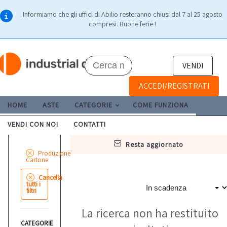
Informiamo che gli uffici di Abilio resteranno chiusi dal 7 al 25 agosto
compresi. Buone ferie !
VENDI
ACCEDI/REGISTRATI
HOME
ASTE
CATEGORIE
COME FUNZIONA
VENDI CON NOI
CONTATTI
resta aggiornato
Produzione
Cartone
Cancella
tutti i
filtri
La ricerca non ha restituito
CATEGORIE