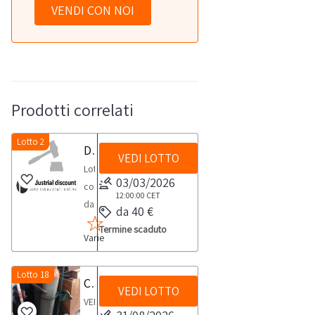
VENDI CON NOI
Prodotti correlati
Lotto 2
Dispenser e igienizzanti
VEDI LOTTO
Lotto
03/03/2026
composto
12:00:00
CET
da:-
da 40 €
Dispenser
Termine scaduto
Varie
Automat.
UV
n.
Lotto 18
Carrello con Due bombole
VEDI LOTTO
73-
VENDITA
Igienizzante