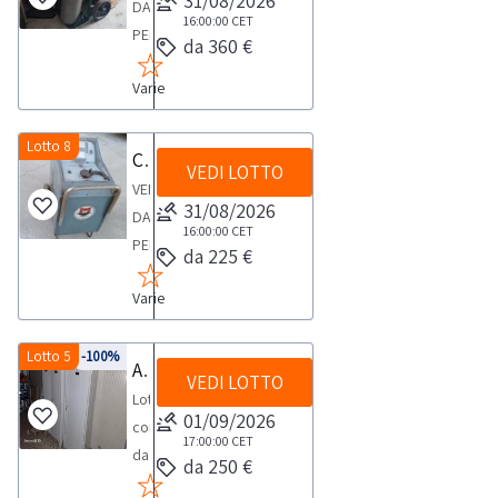
31/08/2026
DA
ambiente
16:00:00
CET
PERSONA
da 360 €
sup
FISICACarrello
5
Varie
portabombole
lt
doppio
Exel
completo
Lotto 8
Carica batterie carrellato
n.
VEDI LOTTO
di
1-
VENDITA
due
31/08/2026
Igienizzante
DA
bombole
16:00:00
CET
ambiente
PERSONA
da 225 €
sup
FISICACarica
500
Varie
batterie
ml
carrellato
Exel
grande
Lotto 5
-100%
Attrezzature varie
n.
VEDI LOTTO
colore
Lotto
6-
grigio
01/09/2026
composto
Igienizzante
17:00:00
CET
da
mani
da 250 €
pattrezzature
500