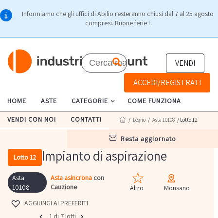
Informiamo che gli uffici di Abilio resteranno chiusi dal 7 al 25 agosto
compresi. Buone ferie !
VENDI
ACCEDI/REGISTRATI
HOME
ASTE
CATEGORIE
COME FUNZIONA
VENDI CON NOI
CONTATTI
/
Legno
/
Asta 10108
/ Lotto 12
resta aggiornato
Impianto di aspirazione
Lotto 12
Asta
Asta asincrona
con
Cauzione
10108
Altro
Monsano
AGGIUNGI AI PREFERITI
1 di 7 lotti