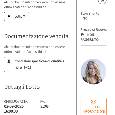
IVA
Alcuni documenti potrebbero non essere
ottimizzati per l'accessibilità
Esperimento
Lotto 7
n°10
Prezzo di Riserva
Documentazione vendita
:
NON
RAGGIUNTO
Alcuni documenti potrebbero non essere
ottimizzati per l'accessibilità
S
M
Condizioni specifiche di vendita e
Re
ritiro_9425
co
Dettagli Lotto
Lu
14
CHIUSURA ASTA:
IVA:
03-09-2026
22%
RICHIEDI
16:00:00
INFORMAZIONI