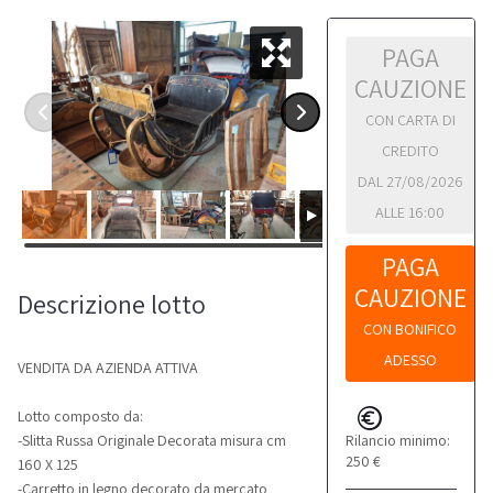
PAGA
CAUZIONE
CON CARTA DI
CREDITO
DAL 27/08/2026
ALLE 16:00
PAGA
CAUZIONE
Descrizione lotto
CON BONIFICO
ADESSO
VENDITA DA AZIENDA ATTIVA
Lotto composto da:
Rilancio minimo:
-Slitta Russa Originale Decorata misura cm
250 €
160 X 125
-Carretto in legno decorato da mercato