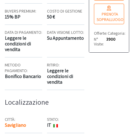
BUYERS PREMIUM:
COSTO DI GESTIONE
PRENOTA
15% BP
50 €
SOPRALLUOGO
DATA DI PAGAMENTO:
DATA VISIONE LOTTO:
Offerte:
Categoria:
0
Alt
Leggere le
Su Appuntamento
N°
3900
condizioni di
Visite:
vendita
METODO
RITIRO:
Leggere le
PAGAMENTO:
Bonifico Bancario
condizioni di
vendita
Localizzazione
CITTÀ:
STATO:
Savigliano
IT
Mappa