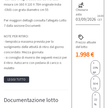
misura cm 160 X 110 X 78H originale India
Chiusura
-Oblò con grata diametro cm 55
asta:
16:00
03/09/2026
CET
Per maggiori dettagli consulta l'allegato Lotto
7 dalla sezione Documenti
NOTE PER RITIRO:
- tempistica massima prevista per lo
Prezzo attuale
del lotto:
svolgimento delle attività di ritiro dal giorno
concordato: Mezza giornata
1.998 €
- si consiglia di munirsi dei seguenti mezzi per
il ritiro: Autocarro con pedana di carico o
+
15%
muletto
BP
+
LEGGI TUTTO
50 €
CG
+
Documentazione lotto
22
%