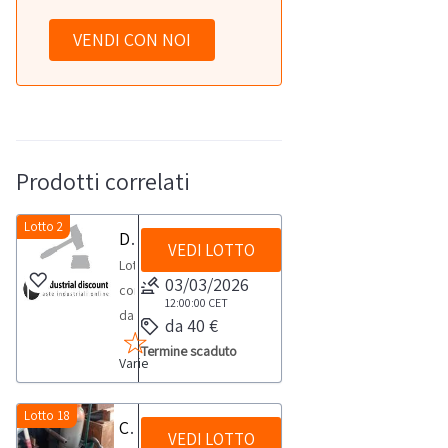
VENDI CON NOI
Prodotti correlati
Lotto 2
Dispenser e igienizzanti
VEDI LOTTO
Lotto
03/03/2026
composto
12:00:00
CET
da:-
da 40 €
Dispenser
Termine scaduto
Varie
Automat.
UV
n.
Lotto 18
Carrello con Due bombole
VEDI LOTTO
73-