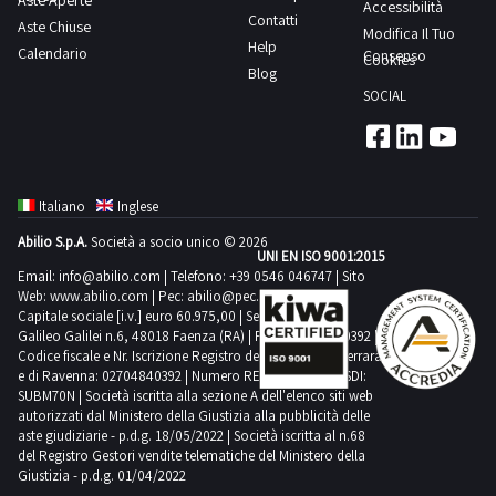
Aste Aperte
della
attività
Accessibilità
non
documentazione
posto.NOTE
destinati
giorno
consiglia
sul
Contatti
minima
Si
Aste Chiuse
ali,
vendita
di
Modifica Il Tuo
corrispondere.
lotto
PER
alla
concordato:
un’ispezione
Help
posto.NOTE
H200
consiglia
Calendario
da
Consenso
impegnativa
ritiro
Cookies
Si
RITIRO:-
vendita,
30
sul
Blog
PER
l
un’ispezione
commercializzare
in
dal
consiglia
tempistica
con
SOCIAL
giorni
posto.NOTE
RITIRO:-
Serbatoio
sul
viste
ordine
giorno
un’ispezione
massima
divieto
Le
DI
tempistica
gas
posto.NOTE
le
alla
concordato:
sul
prevista
di
pratiche
VENDITA:-
massima
prodotto
PER
condizioni
riparazione
30
posto.NOTE
per
ulteriore
auto
Si
prevista
ossigeno
RITIRO:-
come
del
giorni
PER
lo
Italiano
Inglese
cessione
successive
precisa
per
minimo
tempistica
pezzi
bene,
Le
RITIRO:-
svolgimento
per
all’aggiudicazione
che
lo
Abilio S.p.A.
Società a socio unico © 2026
H200
massima
di
consapevole
pratiche
tempistica
UNI EN ISO 9001:2015
delle
un
saranno
è
svolgimento
l
prevista
ricambio.Beni
Email:
info@abilio.com
| Telefono:
+39 0546 046747
| Sito
che
auto
massima
attività
periodo
svolte
onere
Web:
www.abilio.com
delle
| Pec:
abilio@pec.illimity.com
Scarica
per
venduti
il
successive
prevista
di
Capitale sociale [i.v.] euro 60.975,00 | Sede legale in Via
non
presso
del
attività
i
lo
a
bene
all’aggiudicazione
Galileo Galilei n.6, 48018 Faenza (RA) | P.IVA: 02704840392 |
per
ritiro
inferiore
l’agenzia
soggetto
di
documenti
svolgimento
Codice fiscale e Nr. Iscrizione Registro delle Imprese di Ferrara
corpo
stesso
saranno
lo
dal
ad
di
e di Ravenna: 02704840392 | Numero REA RA 224830 | SDI:
aggiudicatario
ritiro
dalla
delle
e
non
svolte
svolgimento
SUBM70N | Società iscritta alla sezione A dell'elenco siti web
giorno
un
pratiche
provvedere
dal
sezione
attività
non
autorizzati dal Ministero della Giustizia alla pubblicità delle
possa
presso
delle
concordato:
anno,
auto
a
giorno
aste giudiziarie - p.d.g. 18/05/2022 | Società iscritta al n.68
documentazione
di
a
essere
l’agenzia
attività
3
del Registro Gestori vendite telematiche del Ministero della
ovvero
Effe
completare
concordato:
lotto
ritiro
misura.
messo
di
Giustizia - p.d.g. 01/04/2022
di
giorni-
distrutti.NOTE
di
il
4
dal