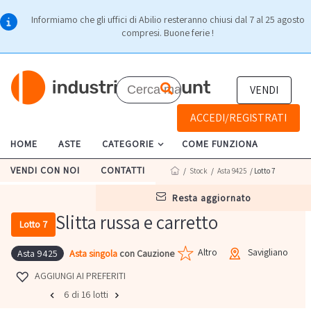
Informiamo che gli uffici di Abilio resteranno chiusi dal 7 al 25 agosto
compresi. Buone ferie !
VENDI
ACCEDI/REGISTRATI
HOME
ASTE
CATEGORIE
COME FUNZIONA
VENDI CON NOI
CONTATTI
/
Stock
/
Asta 9425
/ Lotto 7
resta aggiornato
Slitta russa e carretto
Lotto 7
Altro
Savigliano
Asta singola
con Cauzione
Asta 9425
AGGIUNGI AI PREFERITI
6 di 16 lotti