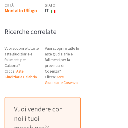
CITTÀ:
STATO:
Montalto Uffugo
IT
Mappa
Ricerche correlate
Vuoi scoprire tutte le
Vuoi scoprire tutte le
aste giudiziarie e
aste giudiziarie e
fallimenti per
fallimenti per la
Calabria?
provincia di
Clicca:
Aste
Cosenza?
Giudiziarie Calabria
Clicca:
Aste
Giudiziarie Cosenza
Vuoi vendere con
noi i tuoi
macchinari?