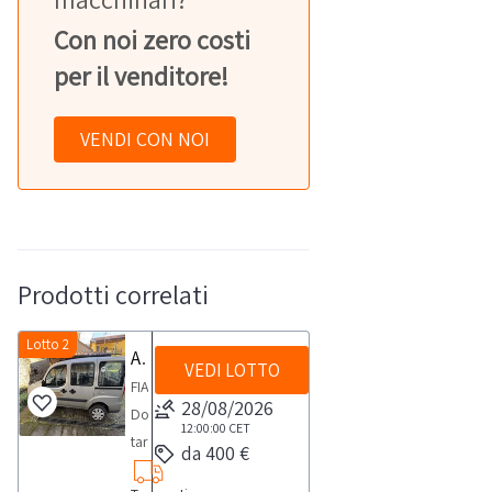
Con noi zero costi
per il venditore!
VENDI CON NOI
Prodotti correlati
Lotto 2
Autocarro Fiat Doblò
VEDI LOTTO
FIAT
28/08/2026
Doblò
12:00:00
CET
targata
da 400 €
DC468GB