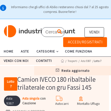
Informiamo che gli uffici di Abilio resteranno chiusi dal 7 al 25 agosto
compresi. Buone ferie !
VENDI
ACCEDI/REGISTRATI
HOME
ASTE
CATEGORIE
COME FUNZIONA
VENDI CON NOI
CONTATTI
/
Trasporti
/
Asta 9387
/ Lotto 7
resta aggiornato
Camion IVECO 180 ribaltabile
Lotto
trilaterale con gru Fassi 145
7
Asta
Asta singola
con
Cauzione
9387
Autocarri
Montalto Uffugo