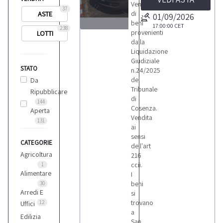
Vendita
37
di
ASTE
01/09/2026
beni
17:00:00
CET
238
provenienti
LOTTI
2
dalla
Liquidazione
Giudiziale
STATO
n.24/2025
del
Da
Tribunale
Ripubblicare
LOTTI
di
144
Cosenza.
Aperta
Vendita
131
ai
sensi
CATEGORIE
dell'art
Agricoltura
216
ccii.
1
Alimentare
I
beni
30
Arredi E
si
trovano
12
Uffici
a
Edilizia
San