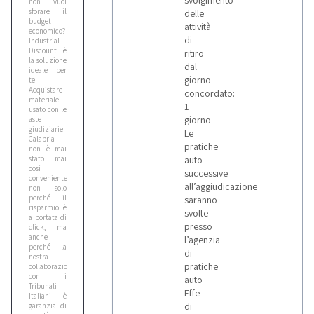
svolgimento
non vuoi
sforare il
delle
budget
attività
economico?
di
Industrial
Discount è
ritiro
la soluzione
dal
ideale per
giorno
te!
Acquistare
concordato:
materiale
1
usato con le
giorno
aste
giudiziarie
Le
Calabria
pratiche
non è mai
auto
stato mai
così
successive
conveniente:
all’aggiudicazione
non solo
perché il
saranno
risparmio è
svolte
a portata di
presso
click, ma
anche
l’agenzia
perché la
di
nostra
pratiche
collaborazione
con i
auto
Tribunali
Effe
Italiani è
di
garanzia di