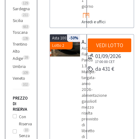
1
129
giorno
Sardegna
Lancia
211
3
Sicilia
Arredi e uffici
663
Toscana
Mercedes
Asta 10018
-50%
139
Autovettura Fiat Panda
Trentino
1
VEDI LOTTO
Lotto 2
Autovettura
Alto
Fiat
01/09/2026
28
Adige
Panda
17:00:00
CET
Merlo
1.3
Umbria
da 431 €
1
Multijet-
109
targata-
Veneto
anno
102
Oemme
2008-
1
alimentazione
PREZZO
gasolioIl
DI
mezzo
RISERVA
risulta
Opel
Con
provvisto
2
Riserva
di
10
libretto
Senza
di
Piaggio