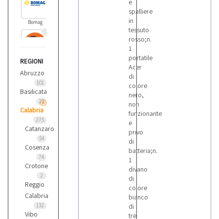
e
spalliere
in
Bomag
tessuto
1
rosso;n.
1
portatile
REGIONI
Cea
Acer
1
Abruzzo
di
101
colore
Basilicata
nero,
Ceccato
23
non
Calabria
1
funzionante
275
e
Catanzaro
privo
54
di
Cesab
Cosenza
batteria;n.
1
74
1
Crotone
divano
2
di
Citroen
Reggio
colore
4
Calabria
bianco
132
di
Vibo
tre