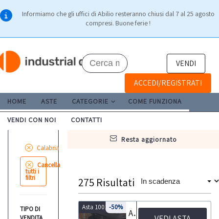
Informiamo che gli uffici di Abilio resteranno chiusi dal 7 al 25 agosto
compresi. Buone ferie !
VENDI
ACCEDI/REGISTRATI
HOME
ASTE
CATEGORIE
COME FUNZIONA
VENDI CON NOI
CONTATTI
resta aggiornato
Calabria
Cancella
tutti i
filtri
275
Risultati
Asta 10018
-50%
TIPO DI
Arredi vari e Fiat Panda
VEDI ASTA
VENDITA