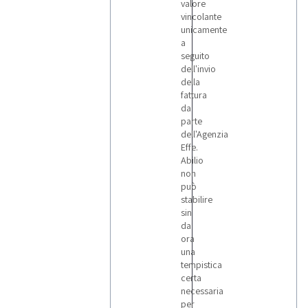
aggiornato!
valore
vincolante
unicamente
a
seguito
dell'invio
della
fattura
da
parte
dell'Agenzia
Effe.
Abilio
non
può
stabilire
sin
da
ora
una
tempistica
certa
necessaria
per