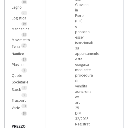
10
Giovanni
Legno
in
21
Fiore
Logistica
(CO)
19
e
Meccanica
possono
65
esser
Movimento
ispezionati
17
Terra
su
appuntamento.
Nautico
Asta
13
eseguita
Plastica
mediante
2
procedura
Quote
di
Societarie
vendita
2
Stock
asincrona
2
ex
Trasporti
art.
63
Varie
25
D.M.
18
32/2015
Registrati
PREZZO