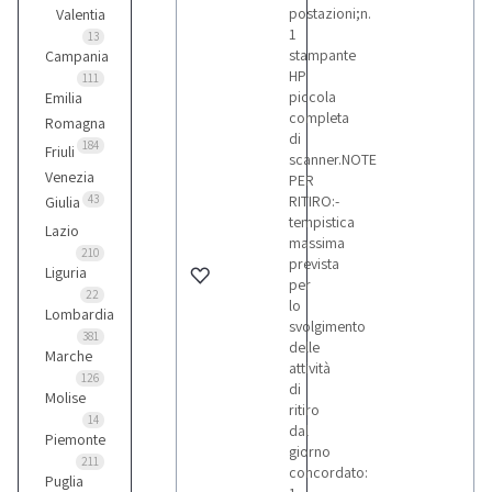
Emmegi
postazioni;n.
Valentia
20
1
13
stampante
Campania
HP
111
Fiat
piccola
Emilia
1
completa
Romagna
di
184
Friuli
scanner.NOTE
Venezia
PER
Ford
43
RITIRO:-
Giulia
1
tempistica
Lazio
massima
210
prevista
Iveco
Liguria
per
1
22
lo
Lombardia
svolgimento
381
delle
Marche
Jcb
attività
126
2
di
Molise
ritiro
14
dal
Piemonte
Komatsu
giorno
211
1
concordato:
Puglia