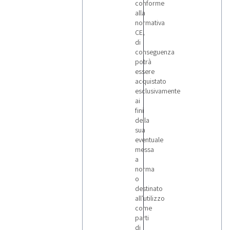
conforme
alla
normativa
CE,
di
conseguenza
potrà
essere
acquistato
esclusivamente
ai
fini
della
sua
eventuale
messa
a
norma
o
destinato
all'utilizzo
come
parti
di