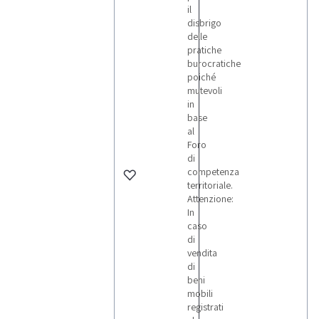
il
disbrigo
delle
pratiche
burocratiche
poiché
mutevoli
in
base
al
Foro
di
competenza
territoriale.
Attenzione:
In
caso
di
vendita
di
beni
mobili
registrati