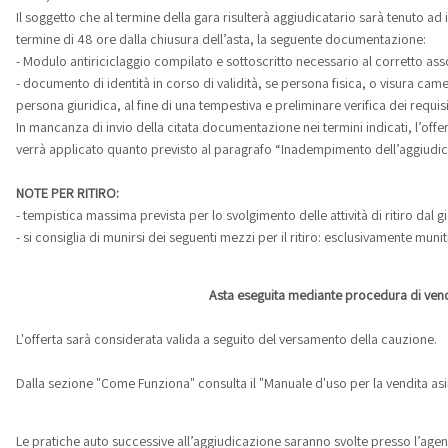
Il soggetto che al termine della gara risulterà aggiudicatario sarà tenuto ad 
termine di 48 ore dalla chiusura dell’asta, la seguente documentazione:
- Modulo antiriciclaggio compilato e sottoscritto necessario al corretto asso
- documento di identità in corso di validità, se persona fisica, o visura came
persona giuridica, al fine di una tempestiva e preliminare verifica dei requisi
In mancanza di invio della citata documentazione nei termini indicati, l’of
verrà applicato quanto previsto al paragrafo “Inadempimento dell’aggiudic
NOTE PER RITIRO:
- tempistica massima prevista per lo svolgimento delle attività di ritiro dal
- si consiglia di munirsi dei seguenti mezzi per il ritiro: esclusivamente munit
Asta eseguita mediante procedura di vendi
L'offerta sarà considerata valida a seguito del versamento della cauzione.
Dalla sezione "Come Funziona" consulta il "Manuale d'uso per la vendita asi
Le pratiche auto successive all’aggiudicazione saranno svolte presso l’agenz