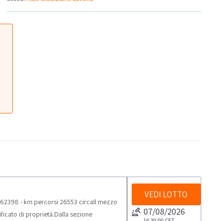
VEDI LOTTO
162398 - km percorsi 26553 circaIl mezzo
07/08/2026
tificato di proprietà.Dalla sezione
16:30:00
CET