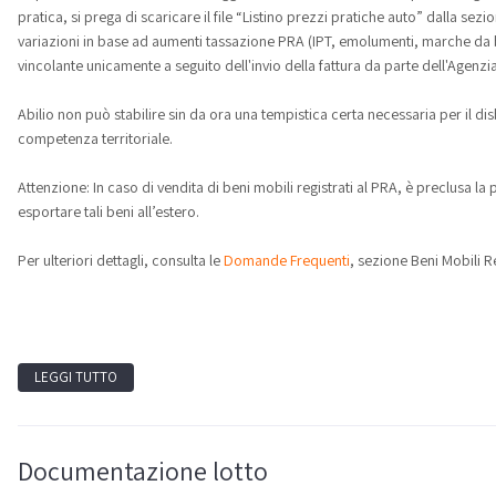
pratica, si prega di scaricare il file “Listino prezzi pratiche auto” dalla se
variazioni in base ad aumenti tassazione PRA (IPT, emolumenti, marche da b
vincolante unicamente a seguito dell'invio della fattura da parte dell'Agenzia
Abilio non può stabilire sin da ora una tempistica certa necessaria per il di
competenza territoriale.
Attenzione: In caso di vendita di beni mobili registrati al PRA, è preclusa la
esportare tali beni all’estero.
Per ulteriori dettagli, consulta le
Domande Frequenti
, sezione Beni Mobili Re
LEGGI TUTTO
Documentazione lotto