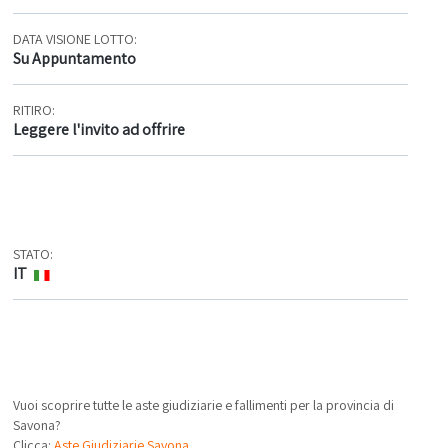
DATA VISIONE LOTTO:
Su Appuntamento
RITIRO:
Leggere l'invito ad offrire
STATO:
IT
Vuoi scoprire tutte le aste giudiziarie e fallimenti per la provincia di
Savona?
Clicca:
Aste Giudiziarie Savona