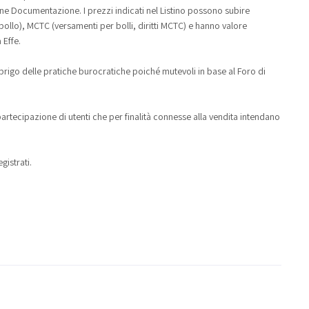
zione Documentazione. I prezzi indicati nel Listino possono subire
ollo), MCTC (versamenti per bolli, diritti MCTC) e hanno valore
 Effe.
sbrigo delle pratiche burocratiche poiché mutevoli in base al Foro di
 partecipazione di utenti che per finalità connesse alla vendita intendano
gistrati.