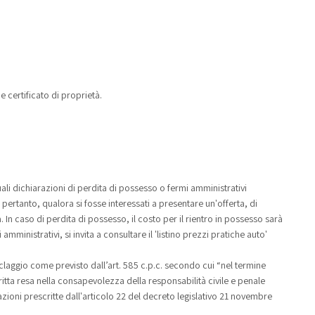
e certificato di proprietà.
ali dichiarazioni di perdita di possesso o fermi amministrativi
pertanto, qualora si fosse interessati a presentare un'offerta, di
n caso di perdita di possesso, il costo per il rientro in possesso sarà
mministrativi, si invita a consultare il 'listino prezzi pratiche auto'
ciclaggio come previsto dall’art. 585 c.p.c. secondo cui “nel termine
ritta resa nella consapevolezza della responsabilità civile e penale
azioni prescritte dall'articolo 22 del decreto legislativo 21 novembre