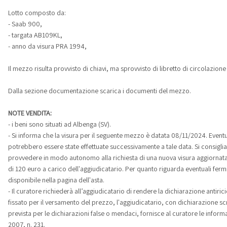
Lotto composto da:
- Saab 900,
- targata AB109KL,
- anno da visura PRA 1994,
Il mezzo risulta provvisto di chiavi, ma sprovvisto di libretto di circolazione 
Dalla sezione documentazione scarica i documenti del mezzo.
NOTE VENDITA:
- i beni sono situati ad Albenga (SV).
- Si informa che la visura per il seguente mezzo è datata 08/11/2024. Eventu
potrebbero essere state effettuate successivamente a tale data. Si consiglia 
provvedere in modo autonomo alla richiesta di una nuova visura aggiornata. I
di 120 euro a carico dell'aggiudicatario. Per quanto riguarda eventuali fermi a
disponibile nella pagina dell'asta.
- Il curatore richiederà all’aggiudicatario di rendere la dichiarazione antiri
fissato per il versamento del prezzo, l'aggiudicatario, con dichiarazione sc
prevista per le dichiarazioni false o mendaci, fornisce al curatore le inform
2007, n. 231.