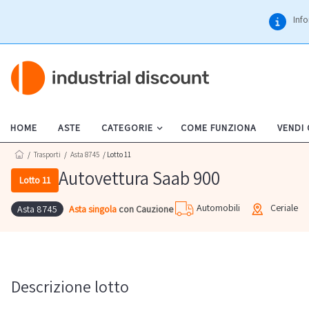
Info
HOME
ASTE
CATEGORIE
COME FUNZIONA
VENDI
/
Trasporti
/
Asta 8745
/ Lotto 11
Autovettura Saab 900
Lotto 11
Automobili
Ceriale
Asta singola
con Cauzione
Asta 8745
Descrizione lotto