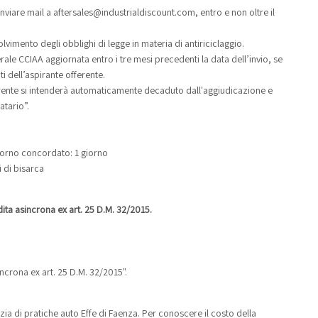
inviare mail a aftersales@industrialdiscount.com, entro e non oltre il
lvimento degli obblighi di legge in materia di antiriciclaggio.
rale CCIAA aggiornata entro i tre mesi precedenti la data dell’invio, se
ti dell’aspirante offerente.
ferente si intenderà automaticamente decaduto dall'aggiudicazione e
atario”.
 giorno concordato: 1 giorno
i di bisarca
ta asincrona ex art. 25 D.M. 32/2015.
ncrona ex art. 25 D.M. 32/2015".
ia di pratiche auto Effe di Faenza. Per conoscere il costo della