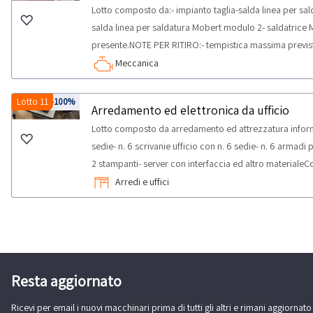
Lotto composto da:- impianto taglia-salda linea per sa
salda linea per saldatura Mobert modulo 2- saldatrice
presente.NOTE PER RITIRO:- tempistica massima prevista p
dal giorno concordato: 2 giorni
Meccanica
Lotto 11
-100%
Arredamento ed elettronica da ufficio
Lotto composto da arredamento ed attrezzatura informat
sedie- n. 6 scrivanie ufficio con n. 6 sedie- n. 6 armad
2 stampanti- server con interfaccia ed altro materialeC
sezione documentazione per visionare ulteriori dettagli 
Arredi e uffici
questo lotto.Beni venduti a corpo e non a misura. Alc
Si consiglia un’ispezione sul posto.NOTE PER RITIRO:- 
svolgimento delle attività di ritiro dal giorno concordat
Resta aggiornato
Ricevi per email i nuovi macchinari prima di tutti gli altri e rimani aggiornato