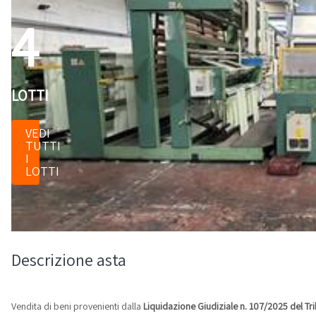
4
LOTTI
VEDI
TUTTI
I
LOTTI
Descrizione asta
Vendita di beni provenienti dalla
Liquidazione Giudiziale n. 107/2025 del Tr