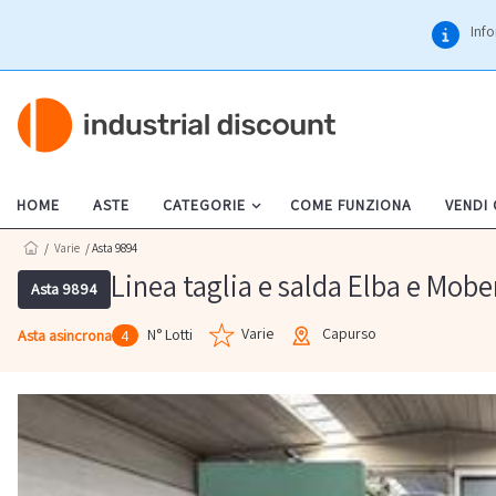
Info
HOME
ASTE
CATEGORIE
COME FUNZIONA
VENDI
/
Varie
/ Asta 9894
Linea taglia e salda Elba e Mobe
Asta 9894
Varie
Capurso
N° Lotti
Asta asincrona
4