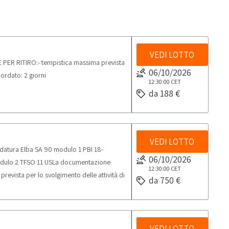
VEDI LOTTO
E PER RITIRO:- tempistica massima prevista
06/10/2026
cordato: 2 giorni
12:30:00
CET
da 188 €
VEDI LOTTO
ldatura Elba SA 90 modulo 1 PBI 18-
06/10/2026
 modulo 2 TFSO 11 USLa documentazione
12:30:00
CET
revista per lo svolgimento delle attività di
da 750 €
VEDI LOTTO