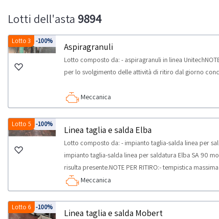
Lotti dell'asta
9894
Lotto 3
-100%
Aspiragranuli
Lotto composto da: - aspiragranuli in linea UnitechNOT
per lo svolgimento delle attività di ritiro dal giorno con
Meccanica
Lotto 5
-100%
Linea taglia e salda Elba
Lotto composto da: - impianto taglia-salda linea per sa
impianto taglia-salda linea per saldatura Elba SA 90
risulta presente.NOTE PER RITIRO:- tempistica massima p
ritiro dal giorno concordato: 2 giorni
Meccanica
Lotto 6
-100%
Linea taglia e salda Mobert