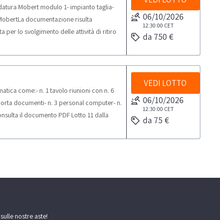
ldatura Mobert modulo 1- impianto taglia-
06/10/2026
 MobertLa documentazione risulta
12:30:00
CET
er lo svolgimento delle attività di ritiro
da 750 €
VEDI LOTTO
ica come:- n. 1 tavolo riunioni con n. 6
06/10/2026
i porta documenti- n. 3 personal computer- n.
12:30:00
CET
onsulta il documento PDF Lotto 11 dalla
da 75 €
e l'elenco completo dei beni inclusi in
une quantità potrebbero non corrispondere.
tempistica massima prevista per lo
o: 1 giorno
 sulle nostre aste!