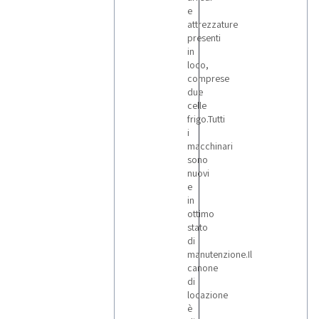
e
attrezzature
presenti
in
loco,
comprese
due
celle
frigo.Tutti
i
macchinari
sono
nuovi
e
in
ottimo
stato
di
manutenzione.Il
canone
di
locazione
è