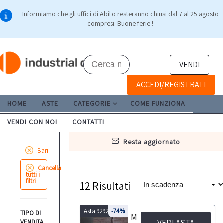
Informiamo che gli uffici di Abilio resteranno chiusi dal 7 al 25 agosto
compresi. Buone ferie !
VENDI
ACCEDI/REGISTRATI
HOME
ASTE
CATEGORIE
COME FUNZIONA
VENDI CON NOI
CONTATTI
resta aggiornato
Bari
Cancella
tutti i
filtri
12
Risultati
Asta 9292
-74%
TIPO DI
Materiale edile e Muletto Hyster
VEDI ASTA
VENDITA