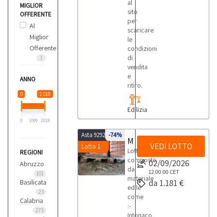
al
MIGLIOR
sito
OFFERENTE
per
Al
scaricare
Miglior
le
Offerente
condizioni
di
1
vendita
e
ANNO
ritiro.
0
2 018
Edilizia
0
1009
2018
Asta 9292
-74%
Materiale edile
VEDI LOTTO
Lotto 1
Lotto
REGIONI
composto
02/09/2026
Abruzzo
da
12:00:00
CET
101
materiale
da 1.181 €
Basilicata
edile
23
come
Calabria
:-
275
Intonaco