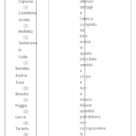
Capurso
ulteriori
dettagli
5
Castellana
e
l'elenco
Grotte
completo
2
dei
Molfetta
beni
3
inclusi
Santeramo
in
In
questo
Colle
lotto.Beni
2
venduti
Barletta
a
Andria
corpo
e
Trani
non
23
a
Brindisi
misura.
6
Alcune
Foggia
quantità
13
potrebbero
Lecce
non
39
corrispondere.
Taranto
Si
36