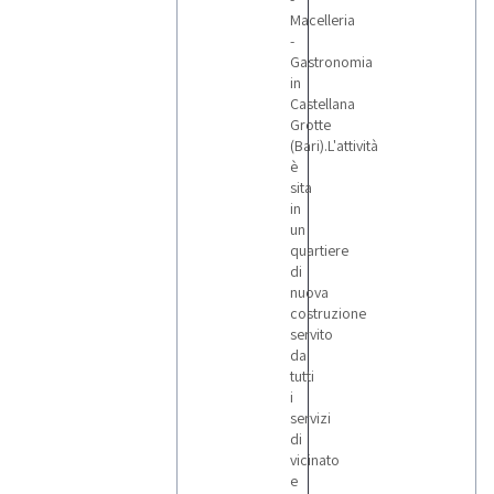
Macelleria
-
Gastronomia
in
Castellana
Grotte
(Bari).L'attività
è
sita
in
un
quartiere
di
nuova
costruzione
servito
da
tutti
i
servizi
di
vicinato
e