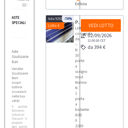
Edilizia
11
ASTE
Asta 9292
-74%
Porte a scrigno e battenti
SPECIALI
VEDI LOTTO
Lotto 4
Lotto
composto
02/09/2026
da
12:00:00
CET
:-
da 394 €
N.
Aste
10
Giudiziarie
porte
Bari
a
Vendite
scrigno
Giudiziarie
mod.
Bari:
Norma-
scopri
tutte le
N.
occasioni
1
nella tua
porta
città!
a
Il portale
battente
fallimenti
800
Industrial
Discount ti
X
propone
2100
ogni giorno