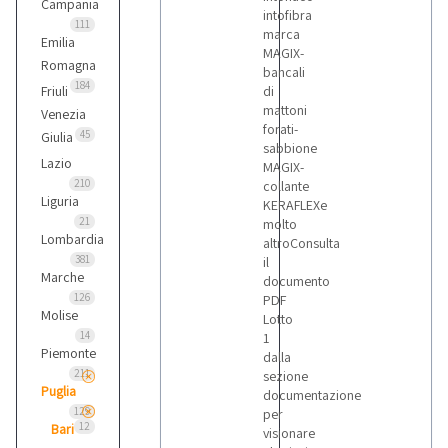
Campania
intofibra
111
marca
Emilia
MAGIX-
Romagna
bancali
184
Friuli
di
mattoni
Venezia
forati-
45
Giulia
sabbione
Lazio
MAGIX-
210
collante
Liguria
KERAFLEXe
21
molto
Lombardia
altroConsulta
381
il
Marche
documento
126
PDF
Molise
Lotto
14
1
Piemonte
dalla
211
sezione
Puglia
documentazione
129
per
12
Bari
visionare