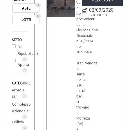
Vendita
4
di
ASTE
02/09/2026
beni
12:00:00
CET
8
provenienti
LOTTI
2
dalla
Liquidazione
Giudiziale
STATO
n.16/2024
del
Da
Tribunale
Ripubblicare
LOTTI
di
2
Trani.Vendita
Aperta
ai
10
sensi
dell'art
CATEGORIE
216
Arredi E
c.c.i.I
beni
1
Uffici
si
Complesso
trovano
Aziendale
a
1
Molfetta
Edilizia
(BA)
2
e