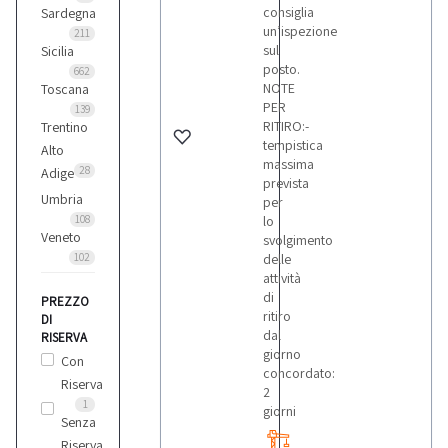
consiglia
Sardegna
un’ispezione
211
sul
Sicilia
posto.
662
NOTE
Toscana
PER
139
RITIRO:-
Trentino
tempistica
Alto
massima
28
Adige
prevista
Umbria
per
108
lo
Veneto
svolgimento
102
delle
attività
di
PREZZO
ritiro
DI
dal
RISERVA
giorno
Con
concordato:
Riserva
2
1
giorni
Senza
Riserva