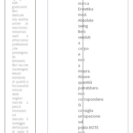
aste
marca
giudiziarie
Ermetika
Bari
mod.
dedicate
alla vendita
Absolute
online di
swing
macchinari
Beni
industriali
usati e
venduti
attrezzature
a
professionali
corpo
,che
provengono
e
da
non
fallimenti
a
Bari ma che
mantengono
misura.
elevati
Alcune
standards
di qualità e
quantità
funzionalità.
potrebbero
Articoli
non
delle
migliori
corrispondere.
marche a
Si
prezzi
consiglia
introvabili
sul
un’ispezione
mercato. Il
sul
vantaggio
posto.NOTE
dell’acquisto
di usato è