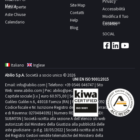
dell'Autorità
Lotto
Privacy
inclusi
e
precisa
Site Map
Marca
a
delle
Aste Aperte
12
Giudiziaria.-
Accessibilità
3
in
non
che
Contatti
griglia
Aste Chiuse
attività
bis
Il
Modifica Il Tuo
dalla
questo
a
Help
nel
50x50e
Calendario
di
Consenso
art.
soggetto
Cookies
sezione
lotto.Beni
misura.
Blog
caso
molto
ritiro
48
che
documentazione
venduti
SOCIAL
Alcune
in
altroConsulta
dal
del
al
per
a
quantità
cui
il
giorno
D.lgs.
termine
visionare
corpo
potrebbero
gli
documento
concordato:
159/2011,
della
l'elenco
e
non
aggiudicatari
PDF
mezza
possono
gara
completo
non
Italiano
Inglese
corrispondere.
siano:
Lotto
giornataAsta
essere
si
dei
a
Si
-
Abilio S.p.A.
Società a socio unico © 2026
2
eseguita
destinati
sarà
beni
UNI EN ISO 9001:2015
misura.
consiglia
Utenti
dalla
mediante
Email:
info@abilio.com
| Telefono:
+39 0546 046747
| Sito
alla
aggiudicato
inclusi
Alcune
un’ispezione
Web:
www.abilio.com
residenti
| Pec:
abilio@pec.illimity.com
sezione
procedura
vendita,
uno
in
quantità
Capitale sociale [i.v.] euro 60.975,00 | Sede legale in Via
sul
a
documentazione
di
con
Galileo Galilei n.6, 48018 Faenza (RA) | P.IVA: 02704840392 |
o
questo
potrebbero
posto.NOTE
Ravenna
per
Codice fiscale e Nr. Iscrizione Registro delle Imprese di Ferrara
vendita
divieto
più
lotto.Beni
non
e di Ravenna: 02704840392 | Numero REA RA 224830 | SDI:
PER
=
visionare
asincrona
di
beni
venduti
SUBM70N | Società iscritta alla sezione A dell'elenco siti web
corrispondere.
RITIRO:-
il
l'elenco
ex
autorizzati dal Ministero della Giustizia alla pubblicità delle
ulteriore
sarà
a
Si
tempistica
passaggio
aste giudiziarie - p.d.g. 18/05/2022 | Società iscritta al n.68
completo
art.
cessione
tenuto
corpo
consiglia
del Registro Gestori vendite telematiche del Ministero della
massima
di
dei
25