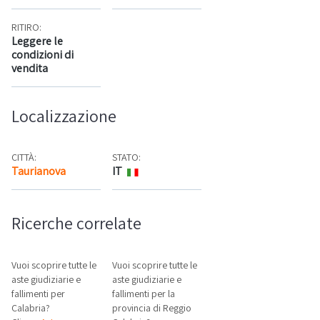
RITIRO:
Leggere le
condizioni di
vendita
Localizzazione
CITTÀ:
STATO:
Taurianova
IT
Mappa
Ricerche correlate
Vuoi scoprire tutte le
Vuoi scoprire tutte le
aste giudiziarie e
aste giudiziarie e
fallimenti per
fallimenti per la
Calabria?
provincia di Reggio