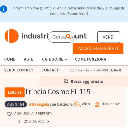
Informiamo che gli uffici di Abilio resteranno chiusi dal 7 al 25 agosto
compresi. Buone ferie !
VENDI
ACCEDI/REGISTRATI
HOME
ASTE
CATEGORIE
COME FUNZIONA
VENDI CON NOI
CONTATTI
/
Agricoltura
/
Asta 9464
/ Lotto 31
resta aggiornato
Trincia Cosmo FL 115
Lotto 31
Altro
Taurianova
Asta singola
con Cauzione
Asta 9464
AGGIUNGI AI PREFERITI
29 di 56 lotti