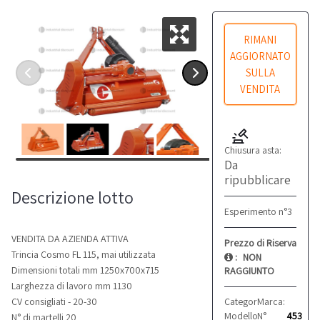
RIMANI
AGGIORNATO
SULLA
VENDITA
Chiusura asta:
Da
ripubblicare
Descrizione lotto
Esperimento n°3
VENDITA DA AZIENDA ATTIVA
Prezzo di Riserva
Trincia Cosmo FL 115, mai utilizzata
:
NON
Dimensioni totali mm 1250x700x715
RAGGIUNTO
Larghezza di lavoro mm 1130
Categoria:
Marca:
Altro
Cosm
CV consigliati - 20-30
Modello:
N°
FL 115
453
N° di martelli 20