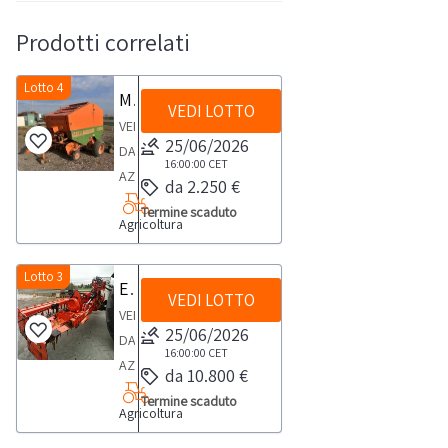
Prodotti correlati
Lotto 4
Motopressa Gallignani
VEDI LOTTO
VENDITA
25/06/2026
DA
16:00:00
CET
AZIENDA
da 2.250 €
ATTIVAMotopressa
Termine scaduto
Agricoltura
Gallignani
9250
Il
Lotto 3
Erpice rotante Maschio Gaspardo
VEDI LOTTO
bene
VENDITA
oggetto
25/06/2026
DA
di
16:00:00
CET
AZIENDA
da 10.800 €
vendita
ATTIVAErpice
non
Termine scaduto
Agricoltura
rotante
risulta
Maschio