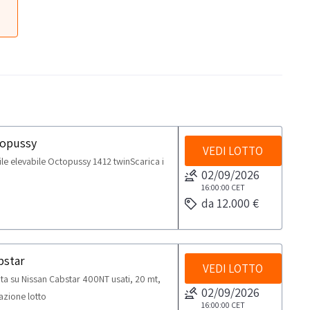
topussy
VEDI LOTTO
e elevabile Octopussy 1412 twinScarica i
02/09/2026
16:00:00
CET
da 12.000 €
bstar
VEDI LOTTO
 su Nissan Cabstar 400NT usati, 20 mt,
02/09/2026
zione lotto
16:00:00
CET