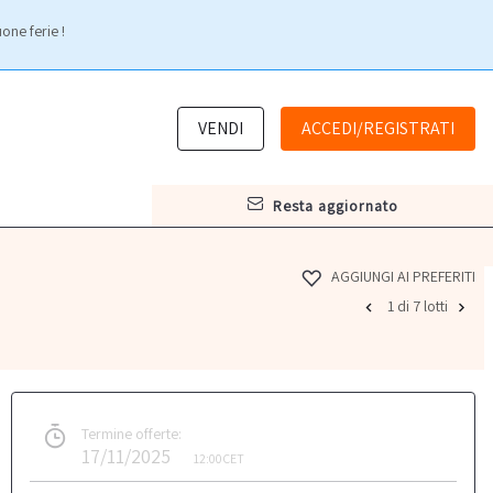
one ferie !
VENDI
ACCEDI/REGISTRATI
resta aggiornato
AGGIUNGI AI PREFERITI
1 di 7 lotti
Termine offerte:
17/11/2025
12:00
CET