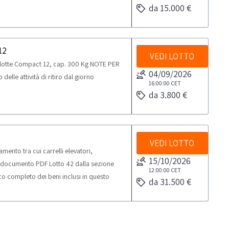
da 15.000 €
12
VEDI LOTTO
lotte Compact 12, cap. 300 Kg NOTE PER
04/09/2026
elle attività di ritiro dal giorno
16:00:00
CET
da 3.800 €
VEDI LOTTO
ento tra cui carrelli elevatori,
15/10/2026
il documento PDF Lotto 42 dalla sezione
12:00:00
CET
co completo dei beni inclusi in questo
da 31.500 €
E PER RITIRO:- tempistica massima prevista
cordato: 4 giorni