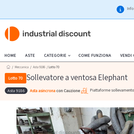
Info
HOME
ASTE
CATEGORIE
COME FUNZIONA
VENDI
/
Meccanica
/
Asta 9186
/ Lotto 70
Sollevatore a ventosa Elephant
Lotto 70
Piattaforme sollevament
Asta asincrona
con Cauzione
Asta 9186