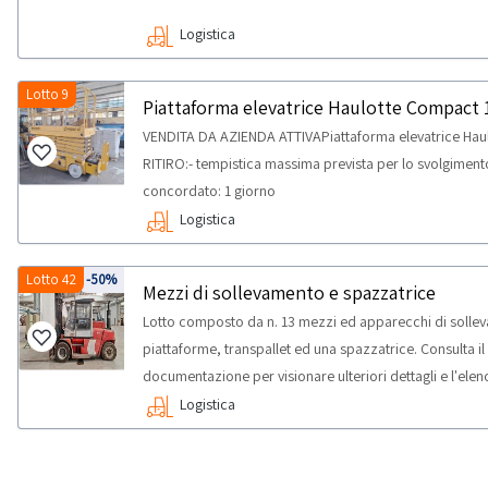
Logistica
Lotto 9
Piattaforma elevatrice Haulotte Compact 
VENDITA DA AZIENDA ATTIVAPiattaforma elevatrice Hau
RITIRO:- tempistica massima prevista per lo svolgimento d
concordato: 1 giorno
Logistica
Lotto 42
-50%
Mezzi di sollevamento e spazzatrice
Lotto composto da n. 13 mezzi ed apparecchi di sollevam
piattaforme, transpallet ed una spazzatrice. Consulta 
documentazione per visionare ulteriori dettagli e l'elen
lotto.I beni sono ubicati a Mondolfo e Trecastelli.NOT
Logistica
per lo svolgimento delle attività di ritiro dal giorno con