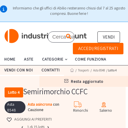
Informiamo che gli uffici di Abilio resteranno chiusi dal 7 al 25 agosto
compresi. Buone ferie !
VENDI
ACCEDI/REGISTRATI
HOME
ASTE
CATEGORIE
COME FUNZIONA
VENDI CON NOI
CONTATTI
/
Trasporti
/
Asta 8548
/ Lotto 4
resta aggiornato
Semirimorchio CCFC
Lotto 4
Asta
Asta asincrona
con
Cauzione
8548
Rimorchi
Salerno
AGGIUNGI AI PREFERITI
1 di 15 lotti