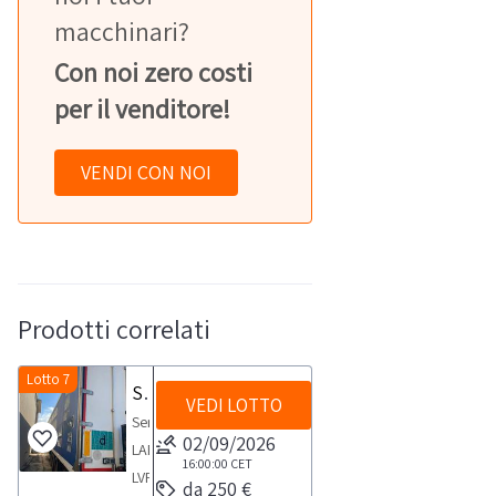
macchinari?
Con noi zero costi
per il venditore!
VENDI CON NOI
Prodotti correlati
Lotto 7
Semirimorchio LAMBERET
VEDI LOTTO
Semirimorchio
02/09/2026
LAMBERET
16:00:00
CET
LVFS3E1R
da 250 €