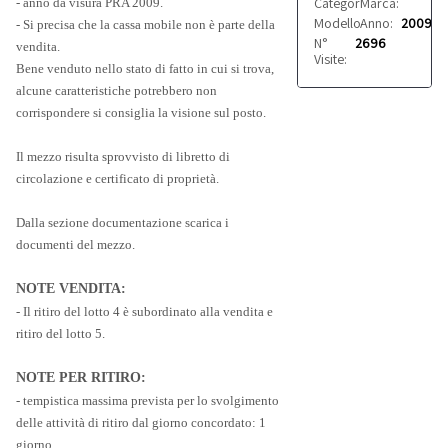
Categoria:
Marca:
Rimorchi
CCFC
- anno da visura PRA 2009.
Modello:
Anno:
SS111
2009
- Si precisa che la cassa mobile non è parte della
N°
2696
vendita.
Visite:
Bene venduto nello stato di fatto in cui si trova,
alcune caratteristiche potrebbero non
corrispondere si consiglia la visione sul posto.
Il mezzo risulta sprovvisto di libretto di
circolazione e certificato di proprietà.
Dalla sezione documentazione scarica i
documenti del mezzo.
NOTE VENDITA:
- Il ritiro del lotto 4 è subordinato alla vendita e
ritiro del lotto 5.
NOTE PER RITIRO:
- tempistica massima prevista per lo svolgimento
delle attività di ritiro dal giorno concordato: 1
giorno