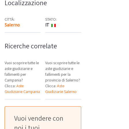
Localizzazione
CITTÀ:
STATO:
Salerno
IT
Mappa
Ricerche correlate
Vuoi scoprire tutte le
Vuoi scoprire tutte le
aste giudiziarie e
aste giudiziarie e
fallimenti per
fallimenti per la
Campania?
provincia di Salerno?
Clicca:
Aste
Clicca:
Aste
Giudiziarie Campania
Giudiziarie Salerno
Vuoi vendere con
noi i tuoi