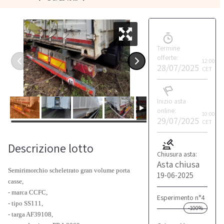
Termine
offerte:
12:00
28/07/2025
CET
Inizio asta
online:
10:00
29/07/2025
CET
Descrizione lotto
Chiusura asta:
Asta chiusa
Semirimorchio scheletrato gran volume porta
19-06-2025
casse,
- marca CCFC,
Esperimento n°4
- tipo SS111,
-100%
- targa AF39108,