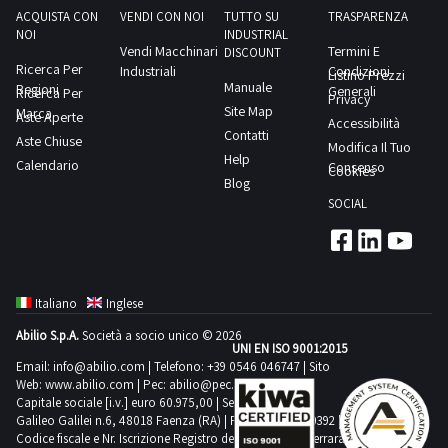
risulta
di
impianto
ACQUISTA CON
VENDI CON NOI
TUTTO SU
TRASPARENZA
(TO)
presente.NOTE
ritiro
NOI
INDUSTRIAL
taglia-
I
Vendi Macchinari
Termini E
PER
DISCOUNT
dal
salda
beni
Ricerca Per
Industriali
Condizioni
Listino Prezzi
RITIRO:-
giorno
Manuale
Regioni
linea
Generali
Ricerca Per
oggetto
Privacy
tempistica
concordato:
Site Map
Marca
per
Aste Aperte
di
Accessibilità
massima
1
Contatti
Aste Chiuse
saldatura
vendita
Modifica Il Tuo
prevista
giorno
Help
Calendario
Elba
Consenso
potranno
Cookies
per
Blog
SA
essere
lo
SOCIAL
90
utilizzati
svolgimento
modulo
all'interno
delle
2
della
attività
TFSO
Comunità
di
Italiano
Inglese
11
Europea
ritiro
Abilio S.p.A.
Società a socio unico © 2026
USLa
solo
UNI EN ISO 9001:2015
dal
documentazione
Email:
info@abilio.com
| Telefono:
+39 0546 046747
| Sito
previa
giorno
Web:
www.abilio.com
| Pec:
abilio@pec.illimity.com
risulta
messa
concordato:
Capitale sociale [i.v.] euro 60.975,00 | Sede legale in Via
presente.NOTE
a
Galileo Galilei n.6, 48018 Faenza (RA) | P.IVA: 02704840392 |
2
Codice fiscale e Nr. Iscrizione Registro delle Imprese di Ferrara
PER
norma