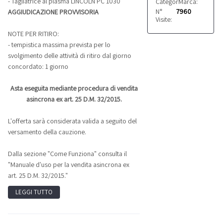
- Tagliatrice al plasma LINCOLN PC 1030
Categoria:
Marca:
Saldatrici
MIG
N°
7960
AGGIUDICAZIONE PROVVISORIA
Visite:
NOTE PER RITIRO:
- tempistica massima prevista per lo
svolgimento delle attività di ritiro dal giorno
concordato: 1 giorno
Asta eseguita mediante procedura di vendita
asincrona ex art. 25 D.M. 32/2015.
L'offerta sarà considerata valida a seguito del
versamento della cauzione.
Dalla sezione "Come Funziona" consulta il
"Manuale d'uso per la vendita asincrona ex
art. 25 D.M. 32/2015."
LEGGI TUTTO