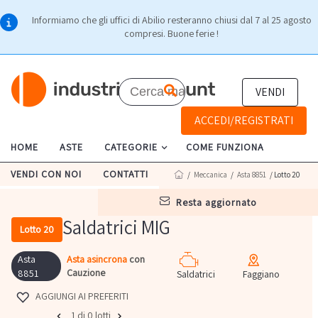
Informiamo che gli uffici di Abilio resteranno chiusi dal 7 al 25 agosto
compresi. Buone ferie !
VENDI
ACCEDI/REGISTRATI
HOME
ASTE
CATEGORIE
COME FUNZIONA
VENDI CON NOI
CONTATTI
/
Meccanica
/
Asta 8851
/ Lotto 20
resta aggiornato
Saldatrici MIG
Lotto 20
Asta
Asta asincrona
con
Cauzione
8851
Saldatrici
Faggiano
AGGIUNGI AI PREFERITI
1 di 0 lotti