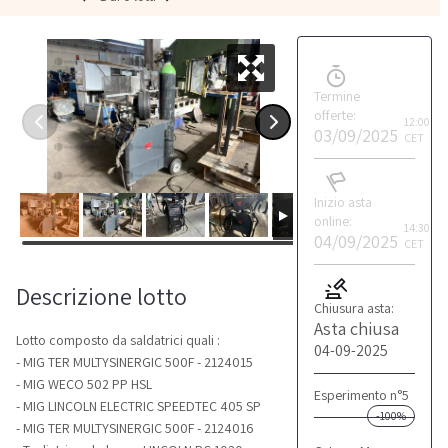
Termine
offerte:
12:00
03/09/2025
CET
Inizio asta
online:
14:30
04/09/2025
CET
Descrizione lotto
Chiusura asta:
Asta chiusa
Lotto composto da saldatrici quali :
04-09-2025
- MIG TER MULTYSINERGIC 500F - 2124015
- MIG WECO 502 PP HSL
Esperimento n°5
- MIG LINCOLN ELECTRIC SPEEDTEC 405 SP
-100%
- MIG TER MULTYSINERGIC 500F - 2124016