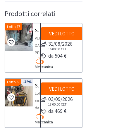
Prodotti correlati
Lotto 17
Saldatrici TIG per alluminio
VEDI LOTTO
VENDITA
31/08/2026
DA
16:00:00
CET
PERSONA
da 504 €
FISICALotto
Meccanica
composto
da
n.
Lotto 6
-75%
Saldatrici a filo continuo
VEDI LOTTO
2
Lotto
saldatrici
03/09/2026
composta
TIG
17:00:00
CET
da
da 469 €
per
saldatrici
alluminio
Meccanica
a
filo