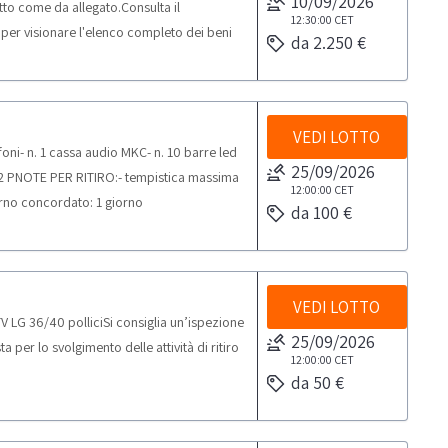
10/09/2026
tutto come da allegato.Consulta il
12:30:00
CET
er visionare l'elenco completo dei beni
da 2.250 €
sura. Alcune quantità potrebbero non
E DI VENDITA:- Si segnala che nella vendita
perato il termine di vita utile indicato dal
 come dispositivi idonei alla protezione
VEDI LOTTO
oni- n. 1 cassa audio MKC- n. 10 barre led
a dello stato del bene, della sua scadenza
25/09/2026
 192 PNOTE PER RITIRO:- tempistica massima
balistiche originarie. La vendita avviene
12:00:00
CET
giorno concordato: 1 giorno
e, studio, addestramento o utilizzi
da 100 €
è ceduto 'visto e piaciuto' nello stato in
sta per lo svolgimento delle attività di
irsi dei seguenti mezzi per il ritiro:
VEDI LOTTO
TV LG 36/40 polliciSi consiglia un’ispezione
25/09/2026
per lo svolgimento delle attività di ritiro
12:00:00
CET
da 50 €