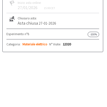
Inizio asta online:
27/01/2026
15:00
CET
Chiusura asta:
Asta chiusa
27-01-2026
Esperimento n°8
-100%
Categoria:
Materiale elettrico
N° Visite:
12320