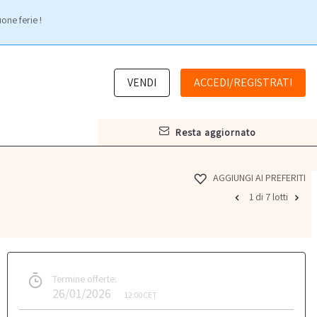
one ferie !
VENDI
ACCEDI/REGISTRATI
resta aggiornato
AGGIUNGI AI PREFERITI
1 di 7 lotti
Termine offerte:
26/01/2026
12:00
CET