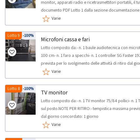
monitor, apparati radio e ricetrasmettitori portatili, il 
documento PDF Lotto 1 dalla sezione documentazione p
inclusi in questo lotto.Beni venduti a corpo e non a mi
Varie
corrispondere. Si consiglia un’ispezione sul posto. NOT
sono compresi giubbotti antiproiettili usati, che hanno su
Lotto 9
-100%
Microfoni cassa e fari
produttore e pertanto non vengono venduti né garantiti
Lotto composto da:- n. 1 baule audiotecnica con microf
personale. L'acquirente dichiara di essere a conoscenz
100 cm- n. 1 faro a specchi- n. 1 controller SG Faster
e dell'assenza di qualsiasi garanzia circa le prestazioni 
prevista per lo svolgimento delle attività di ritiro dal 
esclusivamente come oggetto da collezione, esposizion
Varie
analoghi non connessi alla protezione personale. Il bene 
cui si trova. NOTE PER RITIRO:- tempistica massima previ
ritiro dal giorno concordato: 1 giorno- si consiglia di mun
Lotto 8
-100%
TV monitor
furgone
Lotto composto da:- n. 1 TV monitor 75/84 pollici- n. 1 
sul posto.NOTE PER RITIRO:- tempistica massima prevista 
dal giorno concordato: 1 giorno
Varie