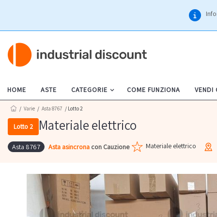
Info
HOME
ASTE
CATEGORIE
COME FUNZIONA
VENDI
/
Varie
/
Asta 8767
/ Lotto 2
Materiale elettrico
Lotto 2
Materiale elettrico
Asta asincrona
con Cauzione
Asta 8767