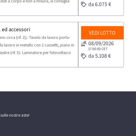
duti a corpo e non a misura, si consiglia
da 6.075 €
ima prevista per lo svolgimento delle
 ed accessori
VEDI LOTTO
o circa (rif. 2);- Tavolo da lavoro porta-
08/09/2026
o da lavoro in metallo con 2 cassetti, piano in
17:00:00
CET
-lastre (rif. 5)- Laminatore per fotovoltaico
da 5.108 €
)Beni venduti a corpo e non a misura, si
tica massima prevista per lo svolgimento
 sulle nostre aste!