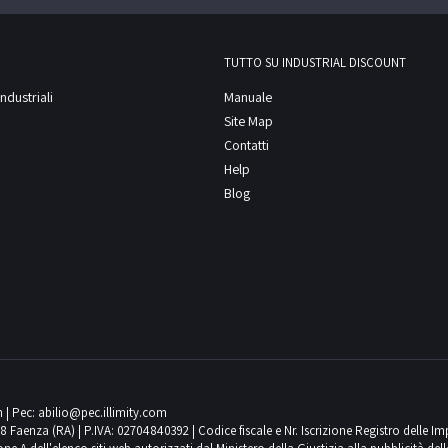
TUTTO SU INDUSTRIAL DISCOUNT
ndustriali
Manuale
Site Map
Contatti
Help
Blog
m
| Pec:
abilio@pec.illimity.com
018 Faenza (RA) | P.IVA: 02704840392 | Codice fiscale e Nr. Iscrizione Registro delle I