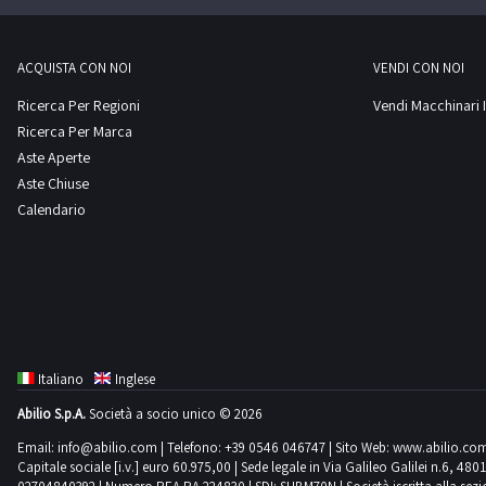
ACQUISTA CON NOI
VENDI CON NOI
Ricerca Per Regioni
Vendi Macchinari I
Ricerca Per Marca
Aste Aperte
Aste Chiuse
Calendario
Italiano
Inglese
Abilio S.p.A.
Società a socio unico © 2026
Email:
info@abilio.com
| Telefono:
+39 0546 046747
| Sito Web:
www.abilio.co
Capitale sociale [i.v.] euro 60.975,00 | Sede legale in Via Galileo Galilei n.6, 48