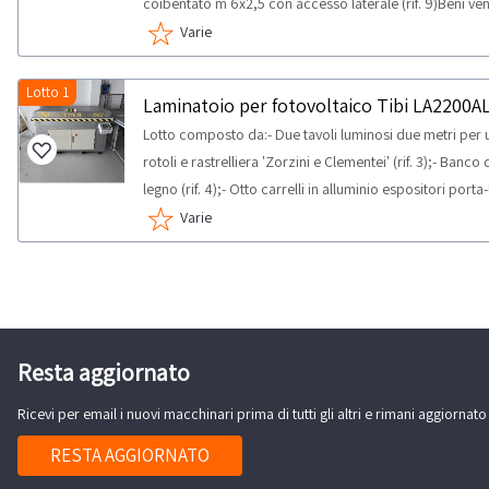
coibentato m 6x2,5 con accesso laterale (rif. 9)Beni ven
ispezione sul posto.NOTE PER RITIRO:- tempistica mass
Varie
attività di ritiro dal giorno concordato: 1 giorno
Lotto 1
Laminatoio per fotovoltaico Tibi LA2200AL
Lotto composto da:- Due tavoli luminosi due metri per un
rotoli e rastrelliera 'Zorzini e Clementei' (rif. 3);- Banc
legno (rif. 4);- Otto carrelli in alluminio espositori porta
marca Tibi tipo LA200AL anno 2006 con 2 rulliere (rif. 6
Varie
consiglia ispezione sul posto.NOTE PER RITIRO:- tempis
delle attività di ritiro dal giorno concordato: 1 giorno
Resta aggiornato
Ricevi per email i nuovi macchinari prima di tutti gli altri e rimani aggiornato
RESTA AGGIORNATO