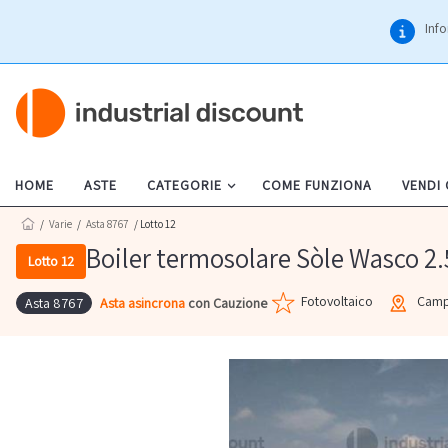
Info
HOME
ASTE
CATEGORIE
COME FUNZIONA
VENDI
/
Varie
/
Asta 8767
/ Lotto 12
Boiler termosolare Sòle Wasco 2.
Lotto 12
Fotovoltaico
Camp
Asta asincrona
con Cauzione
Asta 8767