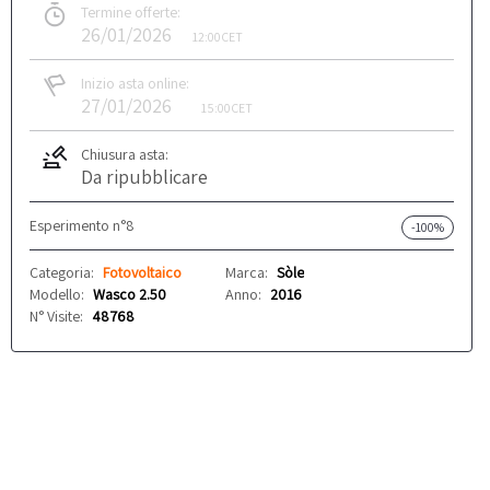
Termine offerte:
26/01/2026
12:00
CET
Inizio asta online:
27/01/2026
15:00
CET
Chiusura asta:
Da ripubblicare
Esperimento n°8
-100%
Categoria:
Fotovoltaico
Marca:
Sòle
Modello:
Wasco 2.50
Anno:
2016
N° Visite:
48768