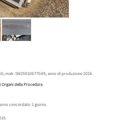
2.50, matr. SW25010677049, anno di produzione 2016.
li Organi della Procedura
giorno concordato: 1 giorno.
015.