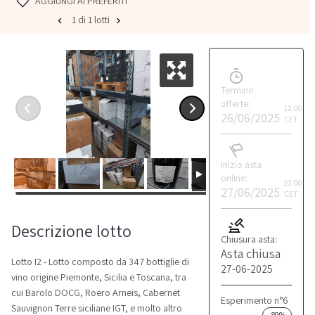
AGGIUNGI AI PREFERITI
1 di 1 lotti
Termine
offerte:
12:00
26/06/2025
CET
Inizio asta
online:
10:00
27/06/2025
CET
Descrizione lotto
Chiusura asta:
Asta chiusa
Lotto I2 - Lotto composto da 347 bottiglie di
27-06-2025
vino origine Piemonte, Sicilia e Toscana, tra
cui Barolo DOCG, Roero Arneis, Cabernet
Esperimento n°6
Sauvignon Terre siciliane IGT, e molto altro
-89%