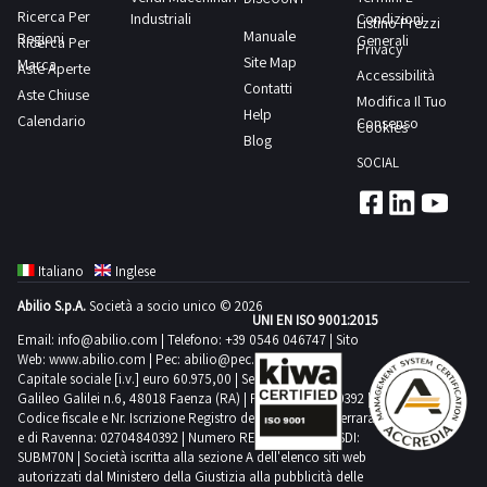
PDF
Ricerca Per
Industriali
Condizioni
Listino Prezzi
non
Manuale
Regioni
Lotto
Generali
Ricerca Per
Privacy
a
Site Map
Marca
2
Aste Aperte
Accessibilità
misura.
Contatti
Aste Chiuse
dalla
Modifica Il Tuo
Alcune
Help
Calendario
sezione
Consenso
Cookies
quantità
Blog
documentazione
potrebbero
SOCIAL
per
non
visionare
corrispondere.
l'elenco
Si
completo
consiglia
Italiano
Inglese
dei
un’ispezione
Abilio S.p.A.
Società a socio unico © 2026
beni
UNI EN ISO 9001:2015
sul
inclusi
Email:
info@abilio.com
| Telefono:
+39 0546 046747
| Sito
posto.NOTE
Web:
www.abilio.com
| Pec:
abilio@pec.illimity.com
in
VENDITA:-
Capitale sociale [i.v.] euro 60.975,00 | Sede legale in Via
questo
Galileo Galilei n.6, 48018 Faenza (RA) | P.IVA: 02704840392 |
Si
Codice fiscale e Nr. Iscrizione Registro delle Imprese di Ferrara
lotto.Beni
precisa
e di Ravenna: 02704840392 | Numero REA RA 224830 | SDI:
venduti
SUBM70N | Società iscritta alla sezione A dell'elenco siti web
che
a
autorizzati dal Ministero della Giustizia alla pubblicità delle