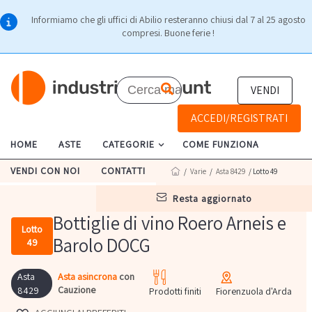
Informiamo che gli uffici di Abilio resteranno chiusi dal 7 al 25 agosto
compresi. Buone ferie !
VENDI
ACCEDI/REGISTRATI
HOME
ASTE
CATEGORIE
COME FUNZIONA
VENDI CON NOI
CONTATTI
/
Varie
/
Asta 8429
/ Lotto 49
resta aggiornato
Bottiglie di vino Roero Arneis e
Lotto
Barolo DOCG
49
Asta
Asta asincrona
con
Cauzione
8429
Prodotti finiti
Fiorenzuola d'Arda