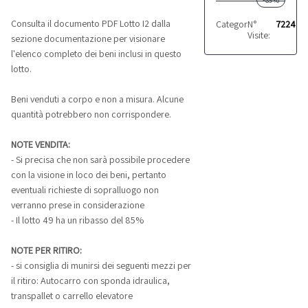
Consulta il documento PDF Lotto I2 dalla
Categoria:
N°
Prodotti fini
7224
Visite:
sezione documentazione per visionare
l'elenco completo dei beni inclusi in questo
lotto.
Beni venduti a corpo e non a misura. Alcune
quantità potrebbero non corrispondere.
NOTE VENDITA:
- Si precisa che non sarà possibile procedere
con la visione in loco dei beni, pertanto
eventuali richieste di sopralluogo non
verranno prese in considerazione
- Il lotto 49 ha un ribasso del 85%
NOTE PER RITIRO:
- si consiglia di munirsi dei seguenti mezzi per
il ritiro: Autocarro con sponda idraulica,
transpallet o carrello elevatore