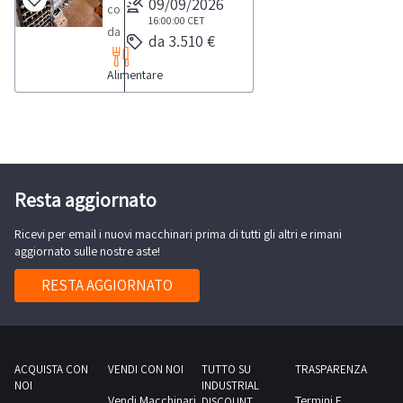
09/09/2026
composto
4
16:00:00
CET
da
da 3.510 €
dalla
circa
sezione
Alimentare
n.
documentazione
650
per
bottiglie
visionare
di
l'elenco
vino
completo
e
Resta aggiornato
dei
spumante
beni
Ricevi per email i nuovi macchinari prima di tutti gli altri e rimani
di
inclusi
aggiornato sulle nostre aste!
vari
in
marchi
RESTA AGGIORNATO
questo
ed
lotto.Beni
origini.
venduti
Consulta
a
il
ACQUISTA CON
VENDI CON NOI
TUTTO SU
TRASPARENZA
corpo
NOI
INDUSTRIAL
documento
Vendi Macchinari
Termini E
e
DISCOUNT