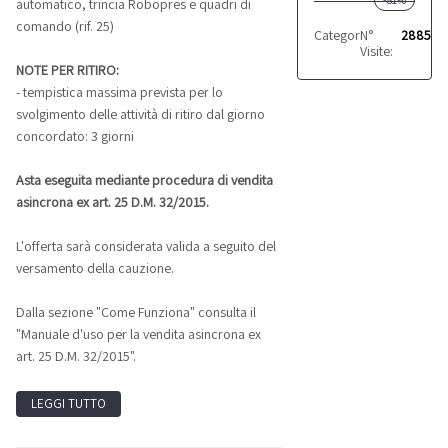
automatico, trincia Robopres e quadri di
comando (rif. 25)
Categoria:
N°
Presse
2885
Visite:
NOTE PER RITIRO:
- tempistica massima prevista per lo
svolgimento delle attività di ritiro dal giorno
concordato: 3 giorni
Asta eseguita mediante procedura di vendita
asincrona ex art. 25 D.M. 32/2015.
L'offerta sarà considerata valida a seguito del
versamento della cauzione.
Dalla sezione "Come Funziona" consulta il
"Manuale d'uso per la vendita asincrona ex
art. 25 D.M. 32/2015".
LEGGI TUTTO