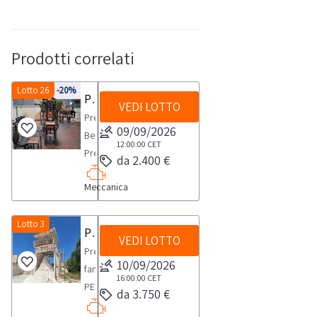
Prodotti correlati
Lotto 26
-20%
Pressa Benedetti
VEDI LOTTO
Pressa
09/09/2026
Benedetti
12:00:00
CET
Presse,
da 2.400 €
mod.
Meccanica
Cluana
40
T
Lotto 3
Pressa fanghi
VEDI LOTTO
serie
Pressa
VF.NOTE
10/09/2026
fanghiNOTE
PER
16:00:00
CET
PER
da 3.750 €
RITIRO:-
RITIRO:-
tempistica