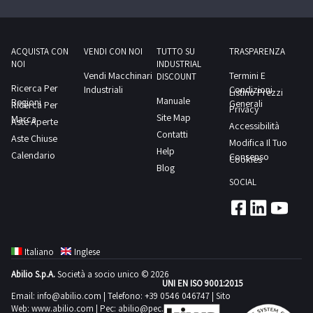
documentazione
per
visionare
ACQUISTA CON
VENDI CON NOI
TUTTO SU
TRASPARENZA
NOI
INDUSTRIAL
l'elenco
Vendi Macchinari
Termini E
DISCOUNT
completo
Ricerca Per
Industriali
Condizioni
Listino Prezzi
Manuale
Regioni
dei
Generali
Ricerca Per
Privacy
Site Map
Marca
beni
Aste Aperte
Accessibilità
Contatti
Aste Chiuse
inclusi
Modifica Il Tuo
Help
Calendario
in
Consenso
Cookies
Blog
questo
SOCIAL
lotto.Beni
venduti
a
corpo
Italiano
Inglese
e
Abilio S.p.A.
Società a socio unico © 2026
non
UNI EN ISO 9001:2015
a
Email:
info@abilio.com
| Telefono:
+39 0546 046747
| Sito
Web:
www.abilio.com
| Pec:
abilio@pec.illimity.com