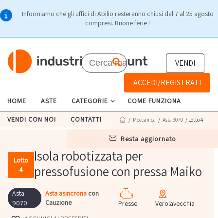
Informiamo che gli uffici di Abilio resteranno chiusi dal 7 al 25 agosto
compresi. Buone ferie !
VENDI
ACCEDI/REGISTRATI
HOME
ASTE
CATEGORIE
COME FUNZIONA
VENDI CON NOI
CONTATTI
/
Meccanica
/
Asta 9070
/ Lotto 4
resta aggiornato
Isola robotizzata per
Lotto
pressofusione con pressa Maiko
4
Asta
Asta asincrona
con
Cauzione
9070
Presse
Verolavecchia