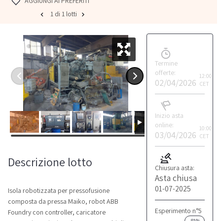
AGGIUNGI AI PREFERITI
1 di 1 lotti
Termine
offerte:
12:00
02/04/2026
CET
Inizio asta
online:
10:00
03/04/2026
CET
Descrizione lotto
Chiusura asta:
Asta chiusa
01-07-2025
Isola robotizzata per pressofusione
composta da pressa Maiko, robot ABB
Esperimento n°5
Foundry con controller, caricatore
-81%