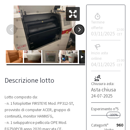
Termine
offerte:
12:00
03/11/2025
CET
Inizio asta
online:
15:00
04/11/2025
CET
Descrizione lotto
Chiusura asta:
Asta chiusa
24-07-2025
Lotto composto da:
- n. 1 fotoplotter FIRSTEYE Mod. PP312-ST,
Esperimento n°5
provvisto di computer ACER, gruppo di
-100%
continuità, monitor HANNS'G,
- n. 1 sviluppatrice pellicola OPE Mod.
Categoria:
N°
Altro
960
EG750PCB anno 2020 marcata CE,
Visite: