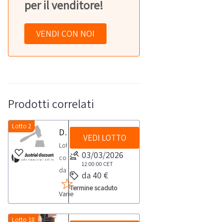
per il venditore!
VENDI CON NOI
Prodotti correlati
Lotto 2
Dispenser e igienizzanti
VEDI LOTTO
Lotto
03/03/2026
composto
12:00:00
CET
da:-
da 40 €
Dispenser
Termine scaduto
Varie
Automat.
UV
n.
Lotto 18