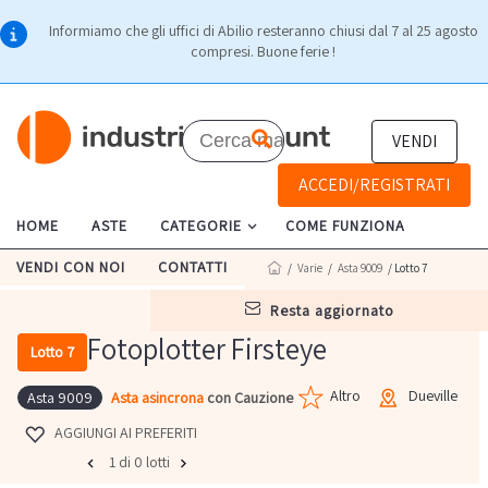
Informiamo che gli uffici di Abilio resteranno chiusi dal 7 al 25 agosto
compresi. Buone ferie !
VENDI
ACCEDI/REGISTRATI
HOME
ASTE
CATEGORIE
COME FUNZIONA
VENDI CON NOI
CONTATTI
/
Varie
/
Asta 9009
/ Lotto 7
resta aggiornato
Fotoplotter Firsteye
Lotto 7
Altro
Dueville
Asta asincrona
con Cauzione
Asta 9009
AGGIUNGI AI PREFERITI
1 di 0 lotti