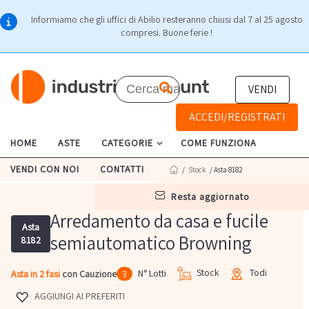
Informiamo che gli uffici di Abilio resteranno chiusi dal 7 al 25 agosto
compresi. Buone ferie !
VENDI
ACCEDI/REGISTRATI
HOME
ASTE
CATEGORIE
COME FUNZIONA
VENDI CON NOI
CONTATTI
/
Stock
/ Asta 8182
resta aggiornato
Arredamento da casa e fucile
Asta
semiautomatico Browning
8182
Stock
Todi
N° Lotti
Asta in 2 fasi
con Cauzione
3
AGGIUNGI AI PREFERITI