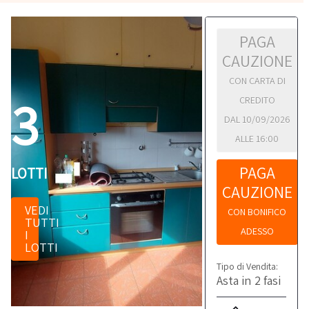
PAGA
CAUZIONE
CON CARTA DI
3
CREDITO
DAL 10/09/2026
ALLE 16:00
PAGA
LOTTI
CAUZIONE
VEDI
CON BONIFICO
TUTTI
ADESSO
I
LOTTI
Tipo di Vendita:
Asta in 2 fasi