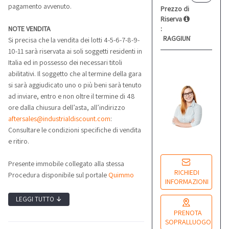
pagamento avvenuto.
Prezzo di
Riserva
NOTE VENDITA
:
RAGGIUNTO
Si precisa che la vendita dei lotti 4-5-6-7-8-9-
10-11 sarà riservata ai soli soggetti residenti in
Italia ed in possesso dei necessari titoli
C
abilitativi. Il soggetto che al termine della gara
C
si sarà aggiudicato uno o più beni sarà tenuto
Re
ad inviare, entro e non oltre il termine di 48
co
ore dalla chiusura dell’asta, all’indirizzo
aftersales@industrialdiscount.com
:
Consultare le condizioni specifiche di vendita
Lu
e ritiro.
14
Presente immobile collegato alla stessa
RICHIEDI
Procedura disponibile sul portale
Quimmo
INFORMAZIONI
LEGGI TUTTO
↓
PRENOTA
SOPRALLUOGO