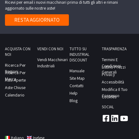
per
Ricevi per email i nuovi macchinari prima di tutti gli altri e rimani
esempio:-
ripiano-
aggiornato sulle nostre aste!
esposizione
N.1
N.2
argento
cucina
RESTA AGGIORNATO
basi
(cubi,
componibile,
cubiche
tavolini)-
sviluppo
(dimensioni
N.1
lineare
50
scrivania
3
ACQUISTA CON
VENDI CON NOI
TUTTO SU
TRASPARENZA
x
NOI
INDUSTRIAL
con
m
Vendi Macchinari
Termini E
50
DISCOUNT
cassettiera
circa,
Ricerca Per
Industriali
Condizioni
Listino Prezzi
x
Manuale
(dimensioni
Regioni
con
Generali
Ricerca Per
Privacy
50
Site Map
Marca
160
pensili,
Aste Aperte
Accessibilità
cm)-
Contatti
x
Aste Chiuse
piano
Modifica Il Tuo
N.1
Help
80
Calendario
cottura,
Consenso
Cookies
struttura
Blog
cm)
lavabo,
a
SOCIAL
e
due
ripiani
molto
vasche
a
altro.Consulta
inox,
vela-
il
forno
N.5
Italiano
Inglese