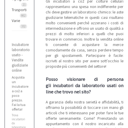
Gli incubatori a co2 per colture cellulari
21
rappresentano una spesa non indifferente per
Trasporti
chi deve gestire un laboratorio chimico: le aste
662
giudiziarie telematiche in questi casi risultano
Varie
molto convenienti perché azzerano i costi di
332
intermediazione e offrono un usato di qualità a
prezzi di molto inferiori a quelli che puoi
trovare in commercio. Inoltre la vendita online
ti consente di acquistare la merce
Incubatore
comodamente da casa, senza perdere tempo
laboratorio
usato -
per gli spostamenti. Partecipare è facile:
Vendite
iscriviti al nostro sito per avere sott'occhio le
giudiziarie
proposte più convenienti del settore!
online
Acquista
Posso visionare di persona
un
gli incubatori da laboratorio usati on
incubatore
line che trovo nel sito?
a co2 a
poco
prezzo.
A garanzia della nostra serietà e affidabilità, ti
Fai la tua
offriamo la possibilità di toccare con mano gli
offerta!
articoli che ti interessano per poter fare le tue
Trova
offerte serenamente. Come? Prenotando un
incubatori
appuntamento con il nostro incaricato alla
da
laboratorio