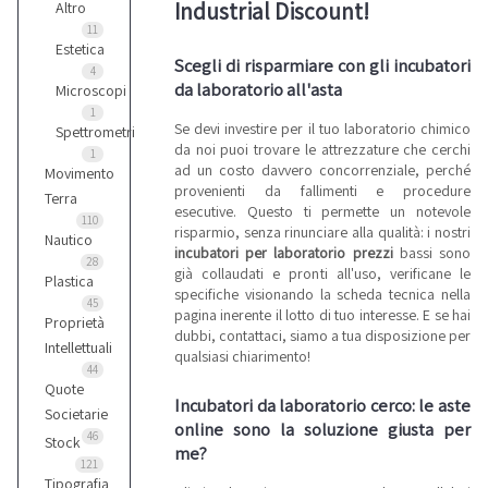
Industrial Discount!
Altro
11
Estetica
Scegli di risparmiare con gli incubatori
4
da laboratorio all'asta
Microscopi
1
Se devi investire per il tuo laboratorio chimico
Spettrometri
da noi puoi trovare le attrezzature che cerchi
1
ad un costo davvero concorrenziale, perché
Movimento
provenienti da fallimenti e procedure
Terra
esecutive. Questo ti permette un notevole
110
risparmio, senza rinunciare alla qualità: i nostri
Nautico
incubatori per laboratorio prezzi
bassi sono
28
già collaudati e pronti all'uso, verificane le
Plastica
specifiche visionando la scheda tecnica nella
45
pagina inerente il lotto di tuo interesse. E se hai
Proprietà
dubbi, contattaci, siamo a tua disposizione per
Intellettuali
qualsiasi chiarimento!
44
Quote
Incubatori da laboratorio cerco: le aste
Societarie
online sono la soluzione giusta per
46
Stock
me?
121
Tipografia