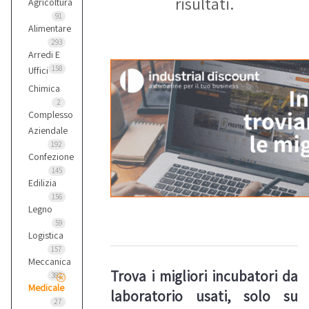
risultati.
Agricoltura
91
Alimentare
293
Arredi E
158
Uffici
Chimica
2
Complesso
Aziendale
192
Confezione
145
Edilizia
156
Legno
59
Logistica
157
Meccanica
Trova i migliori incubatori da
382
Medicale
laboratorio usati, solo su
27