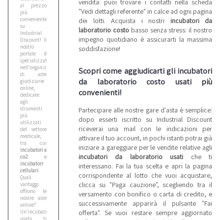
vendita: puoi trovare i contatti nella scheda
al prezzo
"Vedi dettagli referente" in calce ad ogni pagina
più
conveniente
dei lotti. Acquista i nostri
incubatori da
su
laboratorio costo
basso senza stress: il nostro
Industrial
impegno quotidiano è assicurarti la massima
Discount! Il
nostro
soddisfazione!
portale è
specializzato
nell'organizzazione
Scopri come aggiudicarti gli incubatori
di aste
da laboratorio costo usati più
giudiziarie
online,
convenienti!
dedicate
agli
strumenti
Partecipare alle nostre gare d'asta è semplice:
più
dopo esserti iscritto su Industrial Discount
utilizzati
riceverai una mail con le indicazioni per
del settore
medicale,
attivare il tuo account, in pochi istanti potrai già
tra cui
iniziare a gareggiare per le vendite relative agli
incubatori a
incubatori da laboratorio usati
che ti
co2
e
incubatori
interessano. Fai la tua scelta e apri la pagina
cellulari
.
corrispondente al lotto che vuoi acquistare,
Quali
clicca su "Paga cauzione", scegliendo tra il
vantaggi
offrono le
versamento con bonifico o carta di credito, e
nostre aste
successivamente apparirà il pulsante "Fai
online?
offerta". Se vuoi restare sempre aggiornato
Un'incubatrice
usata ti