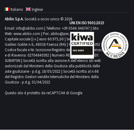
microbiologiche
a una
Italiano
Inglese
temperatura
adeguata e
Abilio S.p.A.
Società a socio unico © 2026
garantisce
UNI EN ISO 9001:2015
l'omogeneità
Email:
info@abilio.com
| Telefono:
+39 0546 046747
| Sito
della
temperatura
Web:
www.abilio.com
| Pec:
abilio@pec.illimity.com
all'interno
Capitale sociale [i.v.] euro 60.975,00 | Sede legale in Via
della
Galileo Galilei n.6, 48018 Faenza (RA) | P.IVA: 02704840392 |
camera,
Codice fiscale e Nr. Iscrizione Registro delle Imprese di Ferrara
oltre a una
circolazione
e di Ravenna: 02704840392 | Numero REA RA 224830 | SDI:
dell'aria
SUBM70N | Società iscritta alla sezione A dell'elenco siti web
delicata che
autorizzati dal Ministero della Giustizia alla pubblicità delle
non
danneggia i
aste giudiziarie - p.d.g. 18/05/2022 | Società iscritta al n.68
terreni di
del Registro Gestori vendite telematiche del Ministero della
coltura su
Giustizia - p.d.g. 01/04/2022
cui
crescono i
microrganismi.
Questo sito è protetto da reCAPTCHA di Google
Per aiutarti
a valutare le
caratteristiche
dei prodotti
in vendita,
abbiamo
accluso
tutte le
informazioni
più