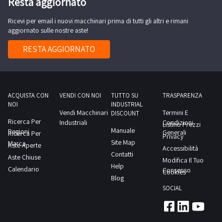
Resta aggiornato
sui prodotti
sempre
disponibili
Ricevi per email i nuovi macchinari prima di tutti gli altri e rimani
e
aggiornato sulle nostre aste!
consultabili
online,
minori costi
RESTA AGGIORNATO
da
sostenere
per
partecipare
a un'asta,
dal
ACQUISTA CON
VENDI CON NOI
TUTTO SU
TRASPARENZA
momento
che puoi
NOI
INDUSTRIAL
fare
Vendi Macchinari
Termini E
DISCOUNT
un'offerta
Ricerca Per
Industriali
Condizioni
comodamente
Listino Prezzi
Manuale
Regioni
dal tuo
Generali
Ricerca Per
Privacy
domicilio o
Site Map
Marca
Aste Aperte
dall'ufficio.
Accessibilità
Scegli
Contatti
Aste Chiuse
l'incubatore
Modifica Il Tuo
più adatto
Help
Calendario
Consenso
Cookies
al tuo
Blog
laboratorio!
Un
SOCIAL
incubatore
cellulare
efficiente
mantiene le
colture