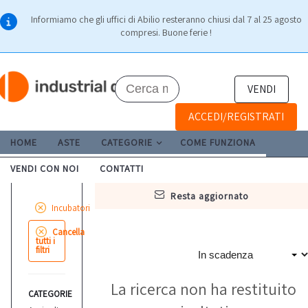
Informiamo che gli uffici di Abilio resteranno chiusi dal 7 al 25 agosto
compresi. Buone ferie !
VENDI
ACCEDI/REGISTRATI
HOME
ASTE
CATEGORIE
COME FUNZIONA
VENDI CON NOI
CONTATTI
resta aggiornato
Incubatori
Cancella
tutti i
filtri
La ricerca non ha restituito
CATEGORIE