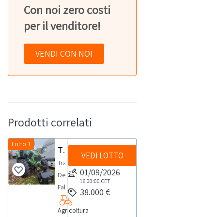
Con noi zero costi
per il venditore!
VENDI CON NOI
Prodotti correlati
Lotto 1
Trattore Deutz Fahr
VEDI LOTTO
Trattore
01/09/2026
Deutz
16:00:00
CET
Fahr
38.000 €
6185
Agricoltura
agroton