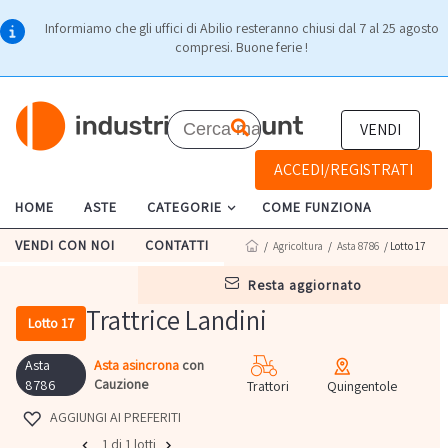
Informiamo che gli uffici di Abilio resteranno chiusi dal 7 al 25 agosto
compresi. Buone ferie !
VENDI
ACCEDI/REGISTRATI
HOME
ASTE
CATEGORIE
COME FUNZIONA
VENDI CON NOI
CONTATTI
/
Agricoltura
/
Asta 8786
/ Lotto 17
resta aggiornato
Trattrice Landini
Lotto 17
Asta
Asta asincrona
con
Cauzione
8786
Trattori
Quingentole
AGGIUNGI AI PREFERITI
1 di 1 lotti