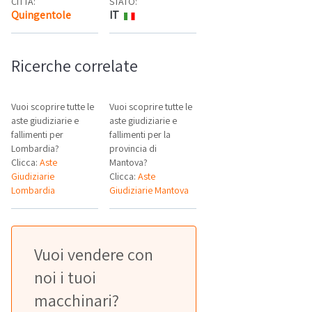
CITTÀ:
STATO:
Quingentole
IT
Mappa
Ricerche correlate
Vuoi scoprire tutte le
Vuoi scoprire tutte le
aste giudiziarie e
aste giudiziarie e
fallimenti per
fallimenti per la
Lombardia?
provincia di
Clicca:
Aste
Mantova?
Giudiziarie
Clicca:
Aste
Lombardia
Giudiziarie Mantova
Vuoi vendere con
noi i tuoi
macchinari?