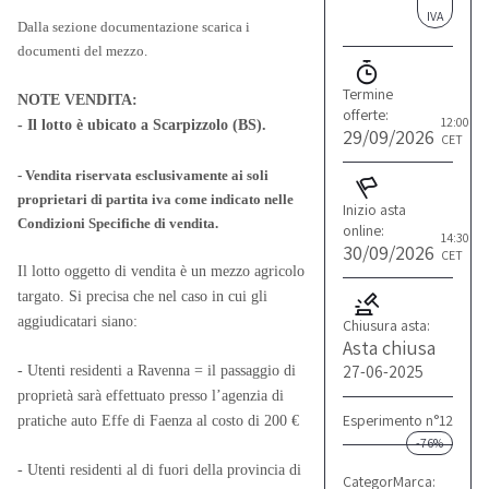
IVA
Dalla sezione documentazione scarica i
documenti del mezzo.
Termine
NOTE VENDITA:
offerte:
12:00
- Il lotto è ubicato a Scarpizzolo (BS).
29/09/2026
CET
- Vendita riservata esclusivamente ai soli
proprietari di partita iva come indicato nelle
Inizio asta
Condizioni Specifiche di vendita.
online:
14:30
30/09/2026
CET
Il lotto oggetto di vendita è un mezzo agricolo
targato. Si precisa che nel caso in cui gli
aggiudicatari siano:
Chiusura asta:
Asta chiusa
27-06-2025
- Utenti residenti a Ravenna = il passaggio di
proprietà sarà effettuato presso l’agenzia di
Esperimento n°12
pratiche auto Effe di Faenza al costo di 200 €
-76%
- Utenti residenti al di fuori della provincia di
Categoria:
Marca:
Trattori
Landin