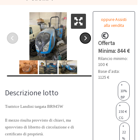
oppure Assisti
alla vendita
Offerta
Minima: 844 €
Rilancio minimo:
100 €
Base d'asta:
1125 €
+
Descrizione lotto
10%
BP
+
Trattrice Landini targata BR945W
150 €
CG
Il mezzo risulta provvisto di chiavi, ma
+
sprovvisto di libretto di circolazione e di
22
certificato di proprietà.
%