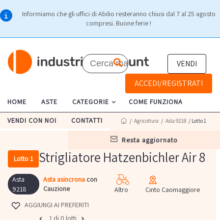
Informiamo che gli uffici di Abilio resteranno chiusi dal 7 al 25 agosto
compresi. Buone ferie !
VENDI
ACCEDI/REGISTRATI
HOME
ASTE
CATEGORIE
COME FUNZIONA
VENDI CON NOI
CONTATTI
/
Agricoltura
/
Asta 9218
/ Lotto 1
resta aggiornato
Strigliatore Hatzenbichler Air 8
Lotto 1
Asta
Asta asincrona
con
Cauzione
9218
Altro
Cinto Caomaggiore
AGGIUNGI AI PREFERITI
1 di 0 lotti