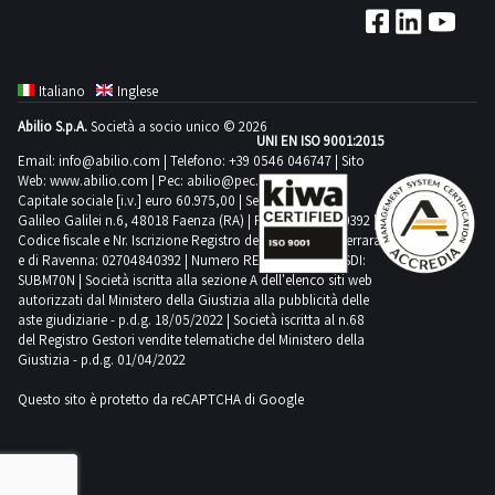
al
per
a
quantità
cui
il
giorno
D.lgs.
termine
visionare
corpo
potrebbero
gli
documento
concordato:
159/2011,
della
l'elenco
e
non
aggiudicatari
PDF
mezza
possono
gara
completo
non
Italiano
Inglese
corrispondere.
siano:
Lotto
giornataAsta
essere
si
dei
a
Si
-
Abilio S.p.A.
Società a socio unico © 2026
2
eseguita
destinati
sarà
beni
UNI EN ISO 9001:2015
misura.
consiglia
Utenti
dalla
mediante
Email:
info@abilio.com
| Telefono:
+39 0546 046747
| Sito
alla
aggiudicato
inclusi
Alcune
un’ispezione
Web:
www.abilio.com
residenti
| Pec:
abilio@pec.illimity.com
sezione
procedura
vendita,
uno
in
quantità
Capitale sociale [i.v.] euro 60.975,00 | Sede legale in Via
sul
a
documentazione
di
con
Galileo Galilei n.6, 48018 Faenza (RA) | P.IVA: 02704840392 |
o
questo
potrebbero
posto.NOTE
Ravenna
per
Codice fiscale e Nr. Iscrizione Registro delle Imprese di Ferrara
vendita
divieto
più
lotto.Beni
non
e di Ravenna: 02704840392 | Numero REA RA 224830 | SDI:
PER
=
visionare
asincrona
di
beni
venduti
SUBM70N | Società iscritta alla sezione A dell'elenco siti web
corrispondere.
RITIRO:-
il
l'elenco
ex
autorizzati dal Ministero della Giustizia alla pubblicità delle
ulteriore
sarà
a
Si
tempistica
passaggio
aste giudiziarie - p.d.g. 18/05/2022 | Società iscritta al n.68
completo
art.
cessione
tenuto
corpo
consiglia
del Registro Gestori vendite telematiche del Ministero della
massima
di
dei
25
per
ad
Giustizia - p.d.g. 01/04/2022
e
un’ispezione
prevista
proprietà
beni
D.M.
un
inviare,
non
sul
per
Questo sito è protetto da reCAPTCHA di Google
sarà
inclusi
32/2015.
periodo
entro
a
posto.NOTE
lo
effettuato
in
L'offerta
non
e
misura.
DI
svolgimento
presso
questo
sarà
inferiore
non
Alcune
VENDITA:-
delle
l’agenzia
lotto.Beni
considerata
ad