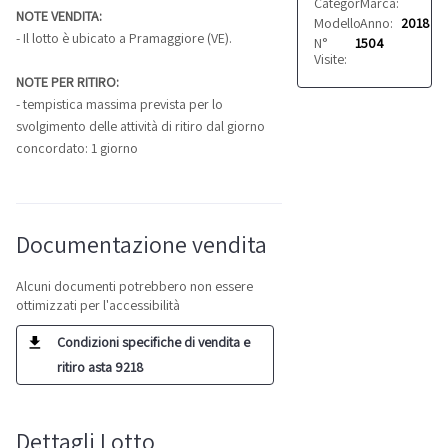
Categoria:
Marca:
Altro
Hatzen
NOTE VENDITA:
Modello:
Anno:
Air 8
2018
- Il lotto è ubicato a Pramaggiore (VE).
N°
1504
Visite:
NOTE PER RITIRO:
- tempistica massima prevista per lo
svolgimento delle attività di ritiro dal giorno
concordato: 1 giorno
Documentazione vendita
Alcuni documenti potrebbero non essere
ottimizzati per l'accessibilità
Condizioni specifiche di vendita e
ritiro asta 9218
Dettagli Lotto