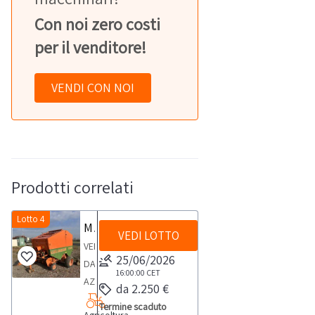
Con noi zero costi
per il venditore!
VENDI CON NOI
Prodotti correlati
Lotto 4
Motopressa Gallignani
VEDI LOTTO
VENDITA
25/06/2026
DA
16:00:00
CET
AZIENDA
da 2.250 €
ATTIVAMotopressa
Termine scaduto