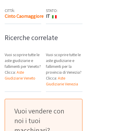
CITTÀ:
STATO:
Cinto Caomaggiore
IT
Mappa
Ricerche correlate
Vuoi scoprire tutte le
Vuoi scoprire tutte le
aste giudiziarie e
aste giudiziarie e
fallimenti per Veneto?
fallimenti per la
Clicca:
Aste
provincia di Venezia?
Giudiziarie Veneto
Clicca:
Aste
Giudiziarie Venezia
Vuoi vendere con
noi i tuoi
macchinari?