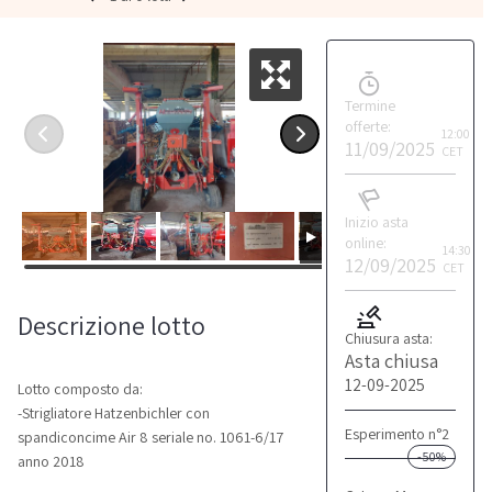
Termine
offerte:
12:00
11/09/2025
CET
Inizio asta
online:
14:30
12/09/2025
CET
Descrizione lotto
Chiusura asta:
Asta chiusa
12-09-2025
Lotto composto da:
-Strigliatore Hatzenbichler con
Esperimento n°2
spandiconcime Air 8 seriale no. 1061-6/17
-50%
anno 2018