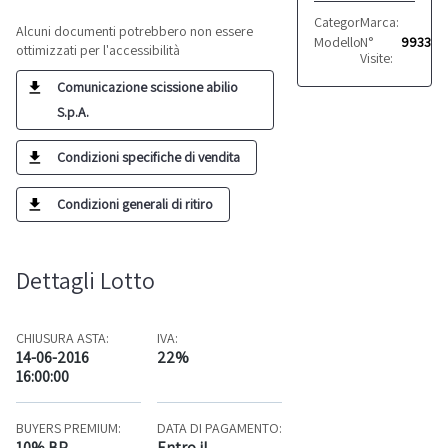
Categoria:
Marca:
Tessuti
VARIE
Alcuni documenti potrebbero non essere
Modello:
N°
Vari
9933
ottimizzati per l'accessibilità
Visite:
Comunicazione scissione abilio
S.p.A.
Condizioni specifiche di vendita
Condizioni generali di ritiro
Dettagli Lotto
CHIUSURA ASTA:
IVA:
14-06-2016
22%
16:00:00
BUYERS PREMIUM:
DATA DI PAGAMENTO:
10% BP
Entro il