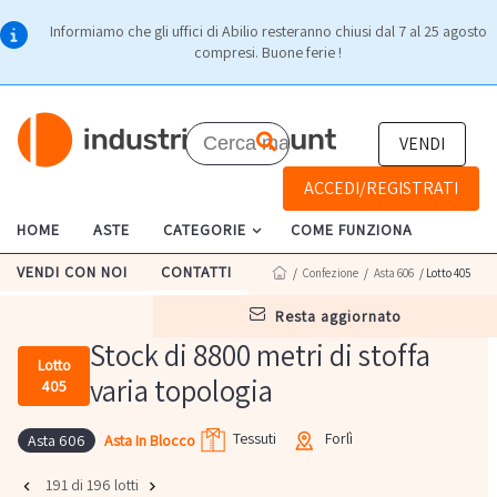
Informiamo che gli uffici di Abilio resteranno chiusi dal 7 al 25 agosto
compresi. Buone ferie !
VENDI
ACCEDI/REGISTRATI
HOME
ASTE
CATEGORIE
COME FUNZIONA
VENDI CON NOI
CONTATTI
/
Confezione
/
Asta 606
/ Lotto 405
resta aggiornato
Stock di 8800 metri di stoffa
Lotto
varia topologia
405
Tessuti
Forlì
Asta In Blocco
Asta 606
191 di 196 lotti