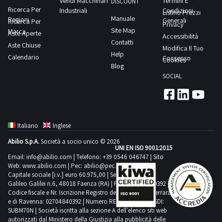
Vendi Macchinari
Termini E
e
DISCOUNT
altri
Ricerca Per
Industriali
Condizioni
Listino Prezzi
circa
Manuale
Regioni
ancora
Generali
Ricerca Per
Privacy
110
Site Map
Marca
totalmente
Aste Aperte
Accessibilità
pacchi
Contatti
Aste Chiuse
imballati.Consulta
Modifica Il Tuo
da
Help
Calendario
il
Consenso
Cookies
12
Blog
documento
rocche
SOCIAL
PDF
di
Lotto
filati
1
da
dalla
maglieria
Italiano
Inglese
sezione
come
Abilio S.p.A.
Società a socio unico © 2026
documentazione
UNI EN ISO 9001:2015
indicato
per
Email:
info@abilio.com
| Telefono:
+39 0546 046747
| Sito
in
Web:
www.abilio.com
| Pec:
abilio@pec.illimity.com
visionare
perizia
Capitale sociale [i.v.] euro 60.975,00 | Sede legale in Via
l'elenco
Galileo Galilei n.6, 48018 Faenza (RA) | P.IVA: 02704840392 |
che
Codice fiscale e Nr. Iscrizione Registro delle Imprese di Ferrara
completo
specifica
e di Ravenna: 02704840392 | Numero REA RA 224830 | SDI:
dei
SUBM70N | Società iscritta alla sezione A dell'elenco siti web
che
beni
autorizzati dal Ministero della Giustizia alla pubblicità delle