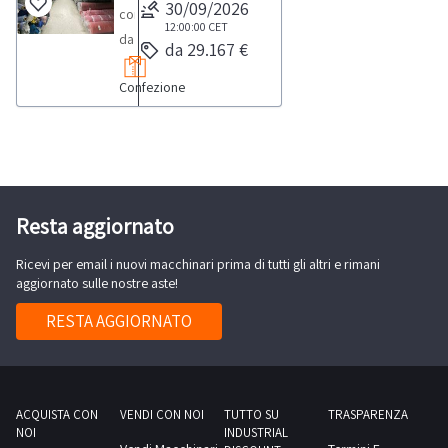
natura
30/09/2026
composto
tessile,
12:00:00
CET
da
da 29.167 €
tra
stock
cui
Confezione
di
approssimativamente
tessuti
un
catalogati
totale
per
di
tipologia
113.689
e
Resta aggiornato
capi
materiale.
oltre
Ricevi per email i nuovi macchinari prima di tutti gli altri e rimani
Si
che
aggiornato sulle nostre aste!
precisa
da
che
RESTA AGGIORNATO
circa
diversi
280
rotoli
rotoli
risultano
di
parzialmente
ACQUISTA CON
VENDI CON NOI
TUTTO SU
TRASPARENZA
tessuto
NOI
INDUSTRIAL
utilizzati