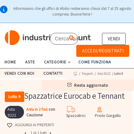
Informiamo che gli uffici di Abilio resteranno chiusi dal 7 al 25 agosto
compresi. Buone ferie !
VENDI
ACCEDI/REGISTRATI
HOME
ASTE
CATEGORIE
COME FUNZIONA
VENDI CON NOI
CONTATTI
/
Trasporti
/
Asta 9222
/ Lotto 9
resta aggiornato
Spazzatrice Eurocab e Tennant
Lotto 9
Asta
Asta in 2 fasi
con
Cauzione
9222
Spazzatrici
Priolo Gargallo
AGGIUNGI AI PREFERITI
1 di 1 lotti