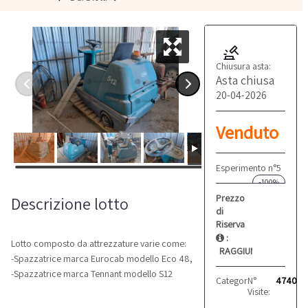
Chiusura asta:
Asta chiusa
20-04-2026
Venduto
Esperimento n°5
-100%
Prezzo
Descrizione lotto
di
Riserva
:
Lotto composto da attrezzature varie come:
RAGGIUNTO
-Spazzatrice marca Eurocab modello Eco 48,
-Spazzatrice marca Tennant modello S12
Categoria:
N°
Spazzatrici
4740
Visite: