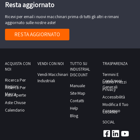
RITIRO:-
Resta aggiornato
CROWN,
tempistica
mod.
Ricevi per email i nuovi macchinari prima di tutti gli altri e rimani
massima
WP2320,
aggiornato sulle nostre aste!
prevista
anno
per
RESTA AGGIORNATO
2005,
lo
serie
svolgimento
n.
delle
5A342553,
attività
ACQUISTA CON
VENDI CON NOI
TUTTO SU
TRASPARENZA
sollevamento
NOI
INDUSTRIAL
di
Vendi Macchinari
Termini E
massimo
DISCOUNT
ritiro
Ricerca Per
Industriali
Condizioni
Listino Prezzi
2000kg.; Spazzatrice,
Manuale
Regioni
dal
Generali
Ricerca Per
Privacy
marca
Site Map
Marca
giorno
Aste Aperte
Accessibilità
POLI,
Contatti
Aste Chiuse
concordato:
Modifica Il Tuo
mod.
Help
Calendario
1
Consenso
Cookies
GIOIA
Blog
giorno
71
SOCIAL
ET,
matr.