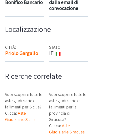
Bonifico Bancario
dalla email di
convocazione
Localizzazione
CITTÀ:
STATO:
Priolo Gargallo
IT
Mappa
Ricerche correlate
Vuoi scoprire tutte le
Vuoi scoprire tutte le
aste giudiziarie e
aste giudiziarie e
fallimenti per Sicilia?
fallimenti per la
Clicca:
Aste
provincia di
Giudiziarie Sicilia
Siracusa?
Clicca:
Aste
Giudiziarie Siracusa