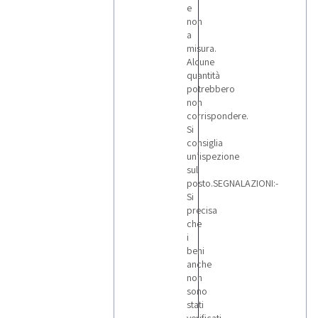
e
non
a
misura.
Alcune
quantità
potrebbero
non
corrispondere.
Si
consiglia
un’ispezione
sul
posto.SEGNALAZIONI:-
Si
precisa
che
i
beni
anche
non
sono
stati