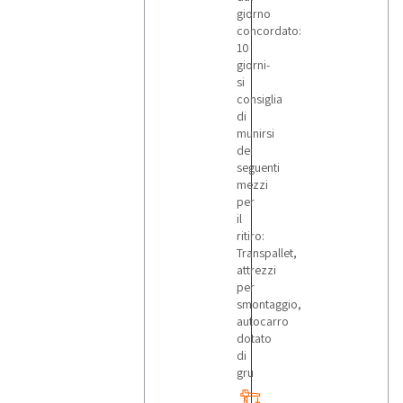
giorno
concordato:
10
giorni-
si
consiglia
di
munirsi
dei
seguenti
mezzi
per
il
ritiro:
Transpallet,
attrezzi
per
smontaggio,
autocarro
dotato
di
gru