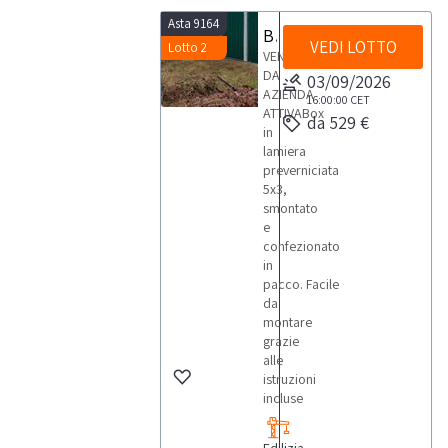
o
Asta 9164
l’attrezzatura
Box in lamiera preverniciata 5x3
che ti
VEDI LOTTO
Lotto 2
interessa;
VENDITA
accedi alle
DA
03/09/2026
schede
AZIENDA
tecniche,
16:00:00
CET
corredate di
ATTIVABox
da 529 €
foto
in
descrittive,
lamiera
per
conoscere
preverniciata
ogni
5x3,
dettaglio
smontato
dei lotti; vi
troverai
e
anche i
confezionato
contatti
dell’agente
in
incaricato,
pacco. Facile
che potrai
da
contattare
per
montare
chiedere
grazie
informazioni
alle
o per
prenotare
istruzioni
una visita in
incluse
loco. Cosa
aspetti?
Registrati
gratis e fai