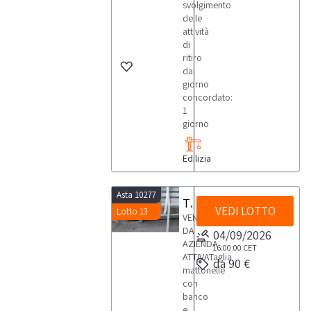
svolgimento
delle
attività
di
ritiro
dal
giorno
concordato:
1
giorno
Edilizia
Asta 10277
Taglia mattonelle
VEDI LOTTO
Lotto 13
VENDITA
DA
04/09/2026
AZIENDA
16:00:00
CET
ATTIVATaglia
da 90 €
mattonelle
con
banco
e