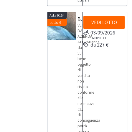
Edilizia
subito la
tua offerta
per
Asta 9164
aggiudicarti
Benna
macchinari
VEDI LOTTO
Lotto 6
usati per
VENDITA
l’edilizia a
DA
03/09/2026
un prezzo
AZIENDA
davvero
16:00:00
CET
conveniente!
ATTIVABenna
da 127 €
da
Vuoi essere
55Il
informato
sui
bene
macchinari
oggetto
usati per
l’edilizia e
di
sull’attrezzatura
vendita
del settore
non
edile?
Iscriviti alla
risulta
nostra
conforme
newsletter!
alla
Riceverai
ogni
normativa
settimana i
CE,
nuovi
di
articoli in
vendita.
conseguenza
potrà
essere