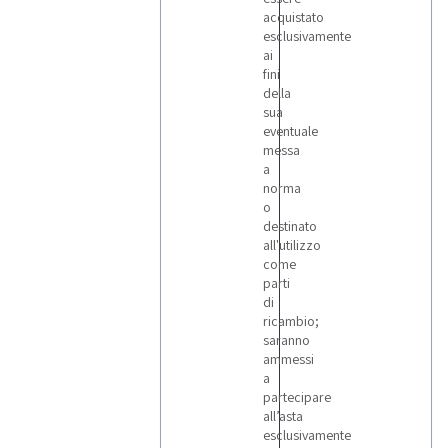
acquistato
esclusivamente
ai
fini
della
sua
eventuale
messa
a
norma
o
destinato
all'utilizzo
come
parti
di
ricambio;
saranno
ammessi
a
partecipare
all’asta
esclusivamente