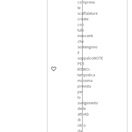
compreso
le
scaffalature
create
con
tubi
innocenti
che
sostengono
il
soppalcoNOTE
PER
RITIRO:-
tempistica
massima
prevista
per
lo
svolgimento
delle
attività
di
ritiro
dal