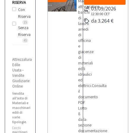
Macchinari
RISERVA
attrezzature
03/09/2026
Con
banchi
12:30:00
CET
Riserva
di
da 3.264 €
15
lavoro
Senza
arredi
Riserva
di
officina
45
e
giacenze
di
Attrezzatura
materiali
Edile
edili
Usata -
idraulici
Vendite
ed
Giudiziarie
elettrici.Consulta
Online
il
Vendita
documento
all’asta di
PDF
Materiali e
macchinari
Lotto
edili di
8
varie
dalla
tipologie.
sezione
Cerchi
documentazione
macchinari