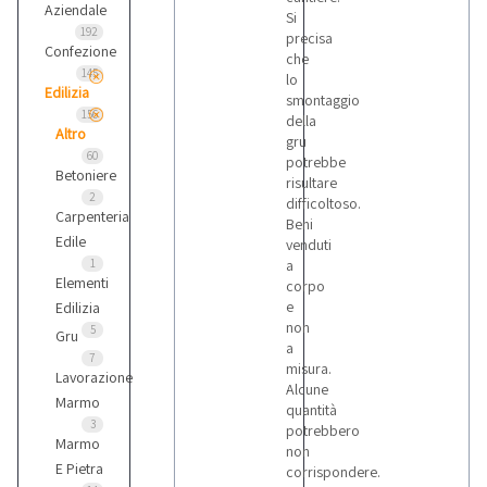
Aziendale
Si
192
precisa
Confezione
che
145
lo
Edilizia
smontaggio
156
della
Altro
gru
60
potrebbe
Betoniere
risultare
2
difficoltoso.
Carpenteria
Beni
Edile
venduti
1
a
Elementi
corpo
e
Edilizia
non
5
Gru
a
7
misura.
Lavorazione
Alcune
Marmo
quantità
3
potrebbero
Marmo
non
E Pietra
corrispondere.