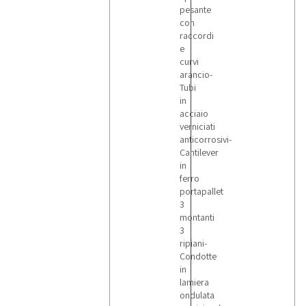
pesante
con
raccordi
e
curvi
arancio-
Tubi
in
acciaio
verniciati
anticorrosivi-
Cantilever
in
ferro
portapallet
3
montanti
3
ripiani-
Condotte
in
lamiera
ondulata