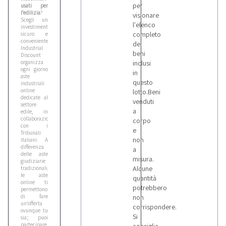
per
usati per
l’edilizia
?
visionare
Scegli un
l'elenco
investimento
completo
sicuro e
conveniente!
dei
Industrial
beni
Discount
organizza
inclusi
ogni giorno
in
aste
questo
industriali
online
lotto.Beni
dedicate al
venduti
settore
a
edile, in
collaborazione
corpo
con i
e
Tribunali
non
italiani. A
differenza
a
delle aste
misura.
giudiziarie
Alcune
tradizionali,
le aste
quantità
online ti
potrebbero
permettono
di fare
non
un’offerta
corrispondere.
ovunque tu
Si
sia; puoi
partecipare