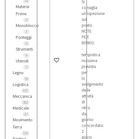
14
Si
Materie
consiglia
un’ispezione
Prime
sul
5
posto.
Monoblocco
NOTE
7
PER
Ponteggi
RITIRO:
6
-
Strumenti
tempistica
6
massima
Utensili
prevista
7
per
Legno
lo
59
svolgimento
Logistica
delle
157
attività
Meccanica
di
382
ritiro
Medicale
dal
27
giorno
Movimento
concordato:
Terra
2
110
giorni
Nautico