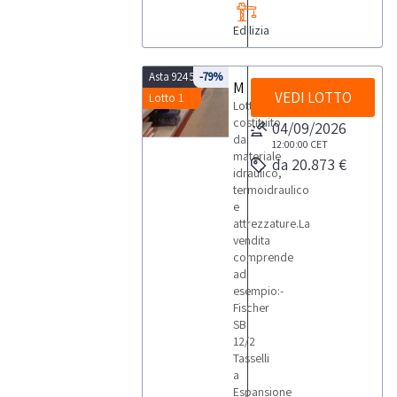
Edilizia
Asta 9245
-79%
Magazzini materiale idraulico e termoidraulico
VEDI LOTTO
Lotto 1
Lotto
costituito
04/09/2026
da
12:00:00
CET
materiale
da 20.873 €
idraulico,
termoidraulico
e
attrezzature.La
vendita
comprende
ad
esempio:-
Fischer
SB
12/2
Tasselli
a
Espansione