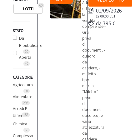
Attrezzatura
60
edile,
LOTTI
01/09/2026
la
12:00:00
CET
vendita
da 795 €
comprende:-
STATO
Gru
Da
priva
di
Ripubblicare
documenti, -
20
quadro
Aperta
da
40
cantiere, -
muletto
CATEGORIE
tipo
Agricoltura
marca
91
“Miletto”
Alimentare
privo
295
di
Arredi E
documenti
158
obsoleto, e
Uffici
varia
Chimica
attrezzatura
2
da
Complesso
cantiere.