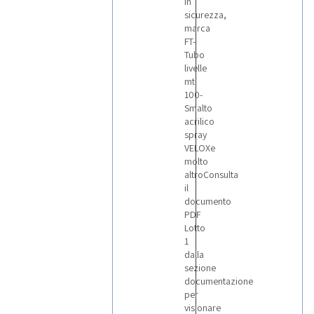
in
sicurezza,
marca
FT-
Tubo
livelle
mt
100-
Smalto
acrilico
spray
VELOXe
molto
altroConsulta
il
documento
PDF
Lotto
1
dalla
sezione
documentazione
per
visionare