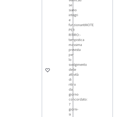
verificati
se
siano
integri
e
funzionantiNOTE
PER
RITIRO:-
tempistica
massima
prevista
per
lo
svolgimento
delle
attività
di
ritiro
dal
giorno
concordato:
7
giorni-
si