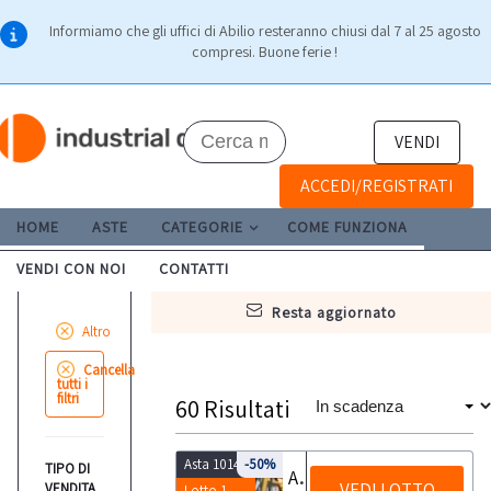
Informiamo che gli uffici di Abilio resteranno chiusi dal 7 al 25 agosto
compresi. Buone ferie !
VENDI
ACCEDI/REGISTRATI
HOME
ASTE
CATEGORIE
COME FUNZIONA
VENDI CON NOI
CONTATTI
resta aggiornato
Altro
Cancella
tutti i
filtri
60
Risultati
Asta 10147
-50%
TIPO DI
Attrezzatura edile
VEDI LOTTO
VENDITA
Lotto 1