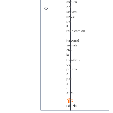
munirsi
delle tue
esigenze di
dei
business. In
seguenti
questa
mezzi
sezione
trovi
per
un’ampia
il
gamma di
ritiro:camion
macchinari
edili usati,
-
fondamentali
furgoneSi
se desideri
segnala
avviare o
ampliare
che
un’attività
la
in questo
riduzione
settore. Dai
tubi ai
del
tamburi,
prezzo
hai tutto il
necessario
è
per
pari
implementare
a
la tua
produzione!
-
Utilizza i
49%.
filtri di
ricerca per
trovare
facilmente
Edilizia
il
macchinario