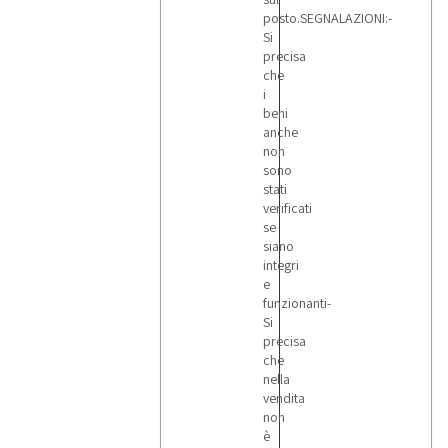
posto.SEGNALAZIONI:-
Si
precisa
che
i
beni
anche
non
sono
stati
verificati
se
siano
integri
e
funzionanti-
Si
precisa
che
nella
vendita
non
è