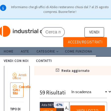
Informiamo che gli uffici di Abilio resteranno chiusi dal 7 al 25 agosto
compresi. Buone ferie !
VENDI
ACCEDI/REGISTRATI
HOME
ASTE
CATEGORIE
COME FUNZIONA
VENDI CON NOI
CONTATTI
resta aggiornato
Arredi
Ufficio
Cancella
tutti i
59
Risultati
filtri
Asta 9875
-67%
Arredi e attrezzature d'ufficio
TIPO DI
VEDI LOTTO
Lotto 26