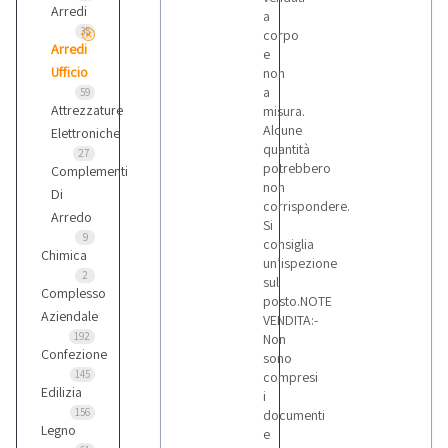
Arredi
a
35
corpo
Arredi
e
Ufficio
non
a
59
Attrezzature
misura.
Alcune
Elettroniche
quantità
27
potrebbero
Complementi
non
Di
corrispondere.
Arredo
Si
9
consiglia
Chimica
un’ispezione
2
sul
Complesso
posto.NOTE
Aziendale
VENDITA:-
192
Non
Confezione
sono
145
compresi
Edilizia
i
156
documenti
Legno
e