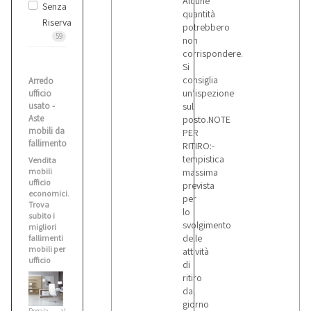
Alcune
Senza
quantità
Riserva
potrebbero
59
non
corrispondere.
Si
consiglia
Arredo
un’ispezione
ufficio
usato -
sul
Aste
posto.NOTE
mobili da
PER
fallimento
RITIRO:-
tempistica
Vendita
mobili
massima
ufficio
prevista
economici.
per
Trova
lo
subito i
svolgimento
migliori
delle
fallimenti
mobili per
attività
ufficio
di
ritiro
dal
giorno