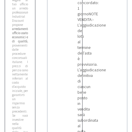
Regala al
concordato:
tuo ufficio
1
un arredo
professionale!
giornoNOTE
Industrial
VENDITA:-
Discount
L'aggiudicazione
propone
arredamento
dei
ufficio usato
lotti
economici e
di qualità
,
al
provenienti
termine
dalle
dell'asta
procedure
concorsuali
è
italiane. I
provvisoria.
prezzi di
L’aggiudicazione
perizia sono
nettamente
definitiva
inferiori al
di
costo
ciascun
d’acquisto
iniziale, per
bene
garantirti
posto
un
in
risparmio
senza
vendita
precedenti.
sarà
Se vuoi
investire
subordinata
nella
al
qualità
nulla