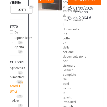
Arredi
VENDITA
e
01/09/2026
59
LOTTI
attrezzature
12:00:00
CET
da
da 2.364 €
ufficioConsulta
il
STATO
documento
Da
PDF
Ripubblicare
Lotto
26
20
Aperta
dalla
sezione
39
documentazione
per
CATEGORIE
visionare
Agricoltura
l'elenco
91
completo
Alimentare
dei
295
beni
Arredi E
inclusi
Uffici
in
157
questo
Altro
lotto.Beni
1
venduti