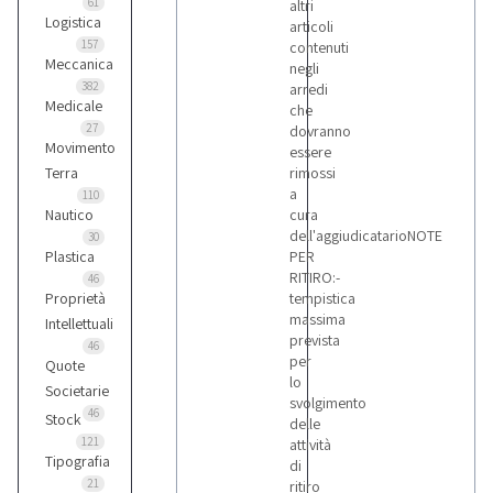
61
altri
Logistica
articoli
157
contenuti
Meccanica
negli
382
arredi
Medicale
che
27
dovranno
Movimento
essere
Terra
rimossi
a
110
Nautico
cura
dell'aggiudicatarioNOTE
30
Plastica
PER
RITIRO:-
46
Proprietà
tempistica
massima
Intellettuali
prevista
46
per
Quote
lo
Societarie
svolgimento
46
Stock
delle
121
attività
Tipografia
di
21
ritiro