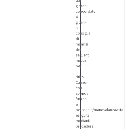
dal
giorno
concordato:
4
giorni-
si
consiglia
di
munirsi
dei
seguenti
mezzi
per
il
ritiro:
Camion
con
sponda,
furgoni
e
personale/manovalanzaAsta
eseguita
mediante
procedura