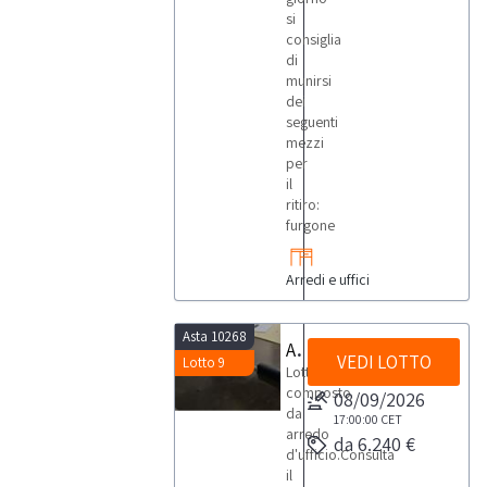
si
consiglia
di
munirsi
dei
seguenti
mezzi
per
il
ritiro:
furgone
Arredi e uffici
Asta 10268
Arredo d'ufficio
VEDI LOTTO
Lotto 9
Lotto
composto
08/09/2026
da
17:00:00
CET
arredo
da 6.240 €
d'ufficio.Consulta
il