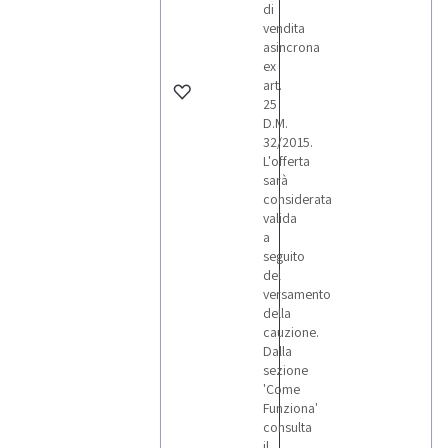
di
vendita
asincrona
ex
art.
25
D.M.
32/2015.
L'offerta
sarà
considerata
valida
a
seguito
del
versamento
della
cauzione.
Dalla
sezione
'Come
Funziona'
consulta
il