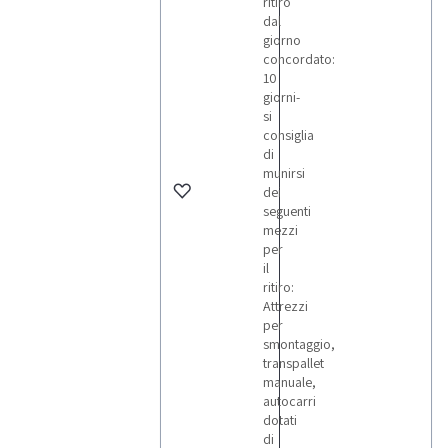
ritiro
dal
giorno
concordato:
10
giorni-
si
consiglia
di
munirsi
dei
seguenti
mezzi
per
il
ritiro:
Attrezzi
per
smontaggio,
transpallet
manuale,
autocarri
dotati
di