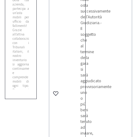
della tua
azienda,
osta
partecipa a
successivamente
un’asta
dell’Autorità
mobili per
ufficio da
Giudiziaria.-
fallimenti!
Il
Grazie
soggetto
all’attiva
collaborazione
che
con i
al
Tribunali
termine
italiani, il
nostro
della
inventario
gara
si aggiorna
continuamente
si
e
sarà
comprende
aggiudicato
mobili di
ogni tipo.
provvisoriamente
Per ogni
uno
lotto
o
troverai una
descrizione
più
esauriente e
beni
corredata di
sarà
foto, che ti
aiuterà a
tenuto
individuare
ad
i beni più
inviare,
affini alle