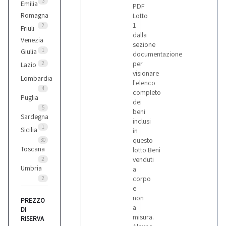
3
Emilia
PDF
Romagna
Lotto
1
2
Friuli
dalla
Venezia
sezione
1
Giulia
documentazione
per
2
Lazio
visionare
Lombardia
l'elenco
4
completo
Puglia
dei
5
beni
Sardegna
inclusi
1
Sicilia
in
questo
30
Toscana
lotto.Beni
venduti
2
Umbria
a
corpo
2
e
non
PREZZO
a
DI
misura.
RISERVA