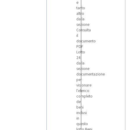
e
tanto
altro
dalla
sezione
Consulta
il
documento
PDF
Lotto
24
dalla
sezione
documentazione
per
visionare
l'elenco
completo
dei
beni
inclusi
in
questo
lotto.Beni