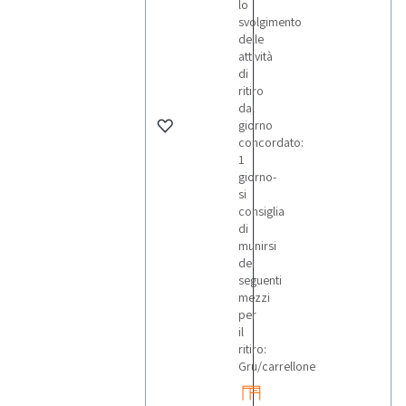
lo
svolgimento
delle
attività
di
ritiro
dal
giorno
concordato:
1
giorno-
si
consiglia
di
munirsi
dei
seguenti
mezzi
per
il
ritiro:
Gru/carrellone