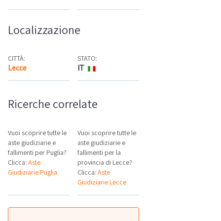
Localizzazione
CITTÀ:
STATO:
Lecce
IT
Mappa
Ricerche correlate
Vuoi scoprire tutte le
Vuoi scoprire tutte le
aste giudiziarie e
aste giudiziarie e
fallimenti per Puglia?
fallimenti per la
Clicca:
Aste
provincia di Lecce?
Giudiziarie Puglia
Clicca:
Aste
Giudiziarie Lecce