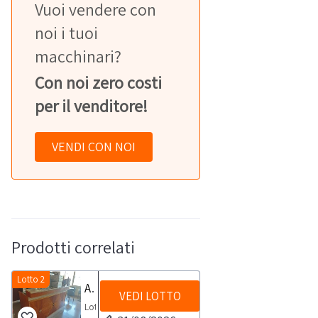
Vuoi vendere con
noi i tuoi
macchinari?
Con noi zero costi
per il venditore!
VENDI CON NOI
Prodotti correlati
Lotto 2
Arredamento e attrezzature da bar di albergo
VEDI LOTTO
Lotto