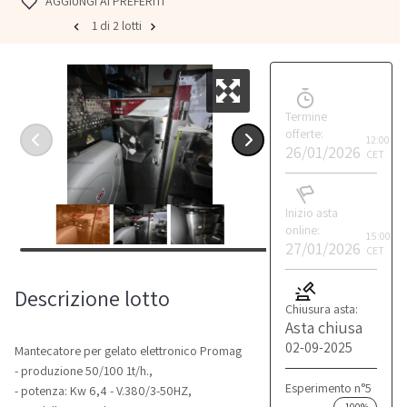
AGGIUNGI AI PREFERITI
1 di 2 lotti
Termine
offerte:
12:00
26/01/2026
CET
Inizio asta
online:
15:00
27/01/2026
CET
Descrizione lotto
Chiusura asta:
Asta chiusa
02-09-2025
Mantecatore per gelato elettronico Promag
- produzione 50/100 1t/h.,
Esperimento n°5
- potenza: Kw 6,4 - V.380/3-50HZ,
-100%