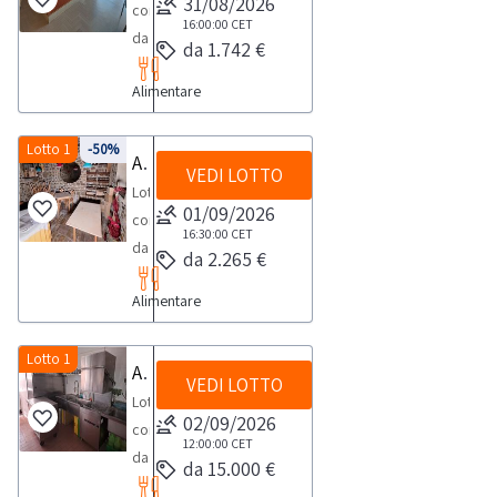
31/08/2026
composta
16:00:00
CET
da
da 1.742 €
Arredamento
Alimentare
e
attrezzature
da
Lotto 1
-50%
Attrezzature ed arredo per ristorazione
VEDI LOTTO
bar
Lotto
di
01/09/2026
composto
albergo.La
16:30:00
CET
da
da 2.265 €
vendita
attrezzature
è
Alimentare
ed
composta
arredi
da:-
per
Lotto 1
Attrezzature per ristorazione e arredi e subingresso voltura di titoli amministrativi di posizioni connesse all'attività
n.
VEDI LOTTO
ristorazione.
21
Lotto
Consulta
02/09/2026
sedie
composto
il
12:00:00
CET
similpelle
da:-
da 15.000 €
documento
colore
varie