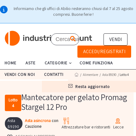
Informiamo che gli uffici di Abilio resteranno chiusi dal 7 al 25 agosto
compresi. Buone ferie !
VENDI
ACCEDI/REGISTRATI
HOME
ASTE
CATEGORIE
COME FUNZIONA
VENDI CON NOI
CONTATTI
/
Alimentare
/
Asta 89190
/ Lotto 4
resta aggiornato
Mantecatore per gelato Promag
Lotto
Stargel 12 Pro
4
Asta
Asta asincrona
con
Cauzione
89190
Attrezzature bar e ristoranti
Lecce