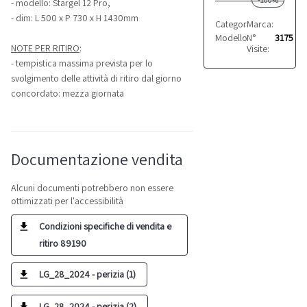
- modello: Stargel 12 Pro,
- dim: L 500 x P 730 x H 1430mm
Categoria:
Marca:
Attrezzature
Proma
Modello:
N°
Stargel 12 Pr
3175
NOTE PER RITIRO
:
Visite:
- tempistica massima prevista per lo
svolgimento delle attività di ritiro dal giorno
concordato: mezza giornata
Documentazione vendita
Alcuni documenti potrebbero non essere
ottimizzati per l'accessibilità
Condizioni specifiche di vendita e
ritiro 89190
LG_28_2024 - perizia (1)
LG_28_2024 - perizia (2)