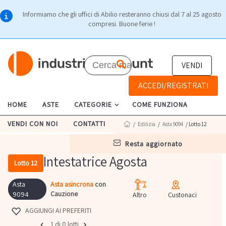
Informiamo che gli uffici di Abilio resteranno chiusi dal 7 al 25 agosto
compresi. Buone ferie !
VENDI
ACCEDI/REGISTRATI
HOME
ASTE
CATEGORIE
COME FUNZIONA
VENDI CON NOI
CONTATTI
/
Edilizia
/
Asta 9094
/ Lotto 12
resta aggiornato
Intestatrice Agosta
Lotto 12
Asta
Asta asincrona
con
Cauzione
9094
Altro
Custonaci
AGGIUNGI AI PREFERITI
1 di 0 lotti