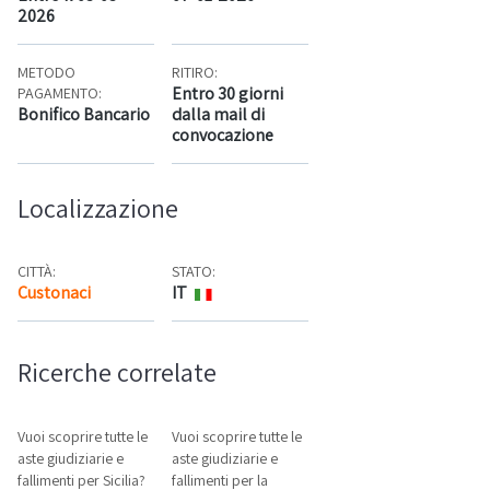
2026
METODO
RITIRO:
Entro 30 giorni
PAGAMENTO:
Bonifico Bancario
dalla mail di
convocazione
Localizzazione
CITTÀ:
STATO:
Custonaci
IT
Mappa
Ricerche correlate
Vuoi scoprire tutte le
Vuoi scoprire tutte le
aste giudiziarie e
aste giudiziarie e
fallimenti per Sicilia?
fallimenti per la