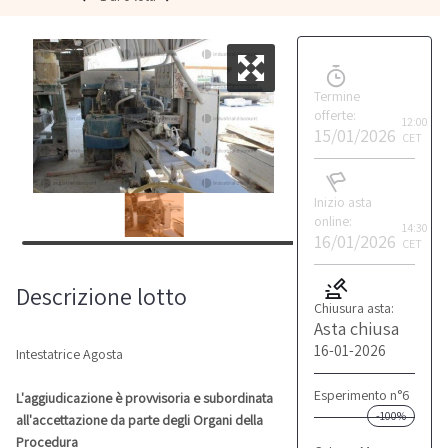
Termine
offerte:
12:00
15/01/2026
CET
Inizio asta
online:
14:30
16/01/2026
CET
Descrizione lotto
Chiusura asta:
Asta chiusa
16-01-2026
Intestatrice Agosta
Esperimento n°6
L'aggiudicazione è provvisoria e subordinata
-100%
all'accettazione da parte degli Organi della
Procedura