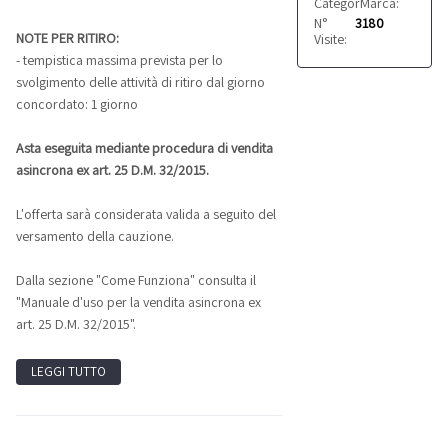
Categoria:
Marca:
Altro
Agosta
N°
3180
NOTE PER RITIRO:
Visite:
- tempistica massima prevista per lo
svolgimento delle attività di ritiro dal giorno
concordato: 1 giorno
Asta eseguita mediante procedura di vendita
asincrona ex art. 25 D.M. 32/2015.
L'offerta sarà considerata valida a seguito del
versamento della cauzione.
Dalla sezione "Come Funziona" consulta il
"Manuale d'uso per la vendita asincrona ex
art. 25 D.M. 32/2015".
LEGGI TUTTO