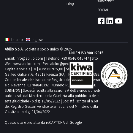
2
Cookies
PER
corpo
eccezione
Blog
di
potrebbero
molto
giorni
RITIRO:-
e
SOCIAL
delle
ritiro
non
altro.Sono
tempistica
non
ipotesi
dal
corrispondere.
presenti
massima
a
di
giorno
Si
danni
prevista
misura.
cui
concordato:
consiglia
visivi.Consulta
per
Alcune
Italiano
Inglese
al
2
un’ispezione
il
lo
quantità
comma
giorniScarica
Abilio S.p.A.
Società a socio unico © 2026
sul
documento
svolgimento
UNI EN ISO 9001:2015
potrebbero
12
il
posto.NOTE
PDF
Email:
info@abilio.com
| Telefono:
+39 0546 046747
| Sito
delle
non
e
Web:
www.abilio.com
PDF
| Pec:
abilio@pec.illimity.com
PER
Lotto
attività
corrispondere.
Capitale sociale [i.v.] euro 60.975,00 | Sede legale in Via
12
della
RITIRO:-
18
Galileo Galilei n.6, 48018 Faenza (RA) | P.IVA: 02704840392 |
di
Si
bis
scheda
tempistica
Codice fiscale e Nr. Iscrizione Registro delle Imprese di Ferrara
dalla
ritiro
consiglia
e di Ravenna: 02704840392 | Numero REA RA 224830 | SDI:
art.
tecnica
massima
sezione
dal
SUBM70N | Società iscritta alla sezione A dell'elenco siti web
un’ispezione
48
dalla
prevista
documentazione
autorizzati dal Ministero della Giustizia alla pubblicità delle
giorno
sul
del
sezione
aste giudiziarie - p.d.g. 18/05/2022 | Società iscritta al n.68
per
per
concordato:
posto.NOTE
del Registro Gestori vendite telematiche del Ministero della
D.lgs.
documentazione
lo
visionare
Giustizia - p.d.g. 01/04/2022
3
PER
159/2011,
lotto
svolgimento
l'elenco
giorni
RITIRO:-
possono
Questo sito è protetto da reCAPTCHA di Google
delle
completo
tempistica
essere
attività
dei