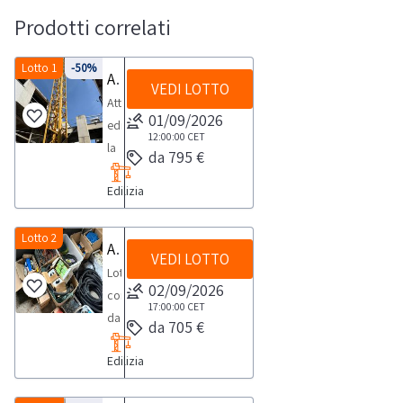
Prodotti correlati
Lotto 1
-50%
Attrezzatura edile
VEDI LOTTO
Attrezzatura
01/09/2026
edile,
12:00:00
CET
la
da 795 €
vendita
Edilizia
comprende:-
Gru
priva
Lotto 2
Attrezzatura da cantiere
VEDI LOTTO
di
Lotto
documenti, -
02/09/2026
composto
quadro
17:00:00
CET
da
da 705 €
da
attrezzatura
cantiere, -
Edilizia
da
muletto
cantiereConsulta
tipo