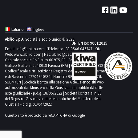
Italiano
Inglese
Abilio S.p.A.
Società a socio unico © 2026
UNI EN ISO 9001:2015
Email:
info@abilio.com
| Telefono:
+39 0546 046747
| Sito
Web:
www.abilio.com
| Pec:
abilio@pec.illimity.com
Capitale sociale [i.v.] euro 60.975,00 | Sede legale in Via
Galileo Galilei n.6, 48018 Faenza (RA) | P.IVA: 02704840392 |
Codice fiscale e Nr. Iscrizione Registro delle Imprese di Ferrara
e di Ravenna: 02704840392 | Numero REA RA 224830 | SDI:
SUBM70N | Società iscritta alla sezione A dell'elenco siti web
autorizzati dal Ministero della Giustizia alla pubblicità delle
aste giudiziarie - p.d.g. 18/05/2022 | Società iscritta al n.68
del Registro Gestori vendite telematiche del Ministero della
Giustizia - p.d.g. 01/04/2022
Questo sito è protetto da reCAPTCHA di Google