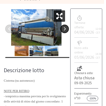
Termine
offerte:
12:00
04/06/2026
CET
Inizio asta
online:
14:30
05/06/2026
CET
Descrizione lotto
Chiusura asta:
Asta chiusa
Cisterna (su automezzo)
09-09-2025
NOTE PER RITIRO
:
Esperimento
- tempistica massima prevista per lo svolgimento
n°10
-100%
delle attività di ritiro dal giorno concordato: 1