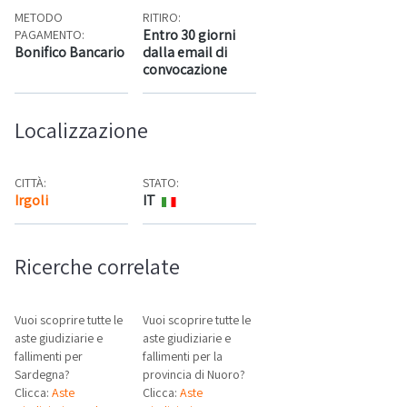
METODO
RITIRO:
Entro 30 giorni
PAGAMENTO:
Bonifico Bancario
dalla email di
convocazione
Localizzazione
CITTÀ:
STATO:
Irgoli
IT
Mappa
Ricerche correlate
Vuoi scoprire tutte le
Vuoi scoprire tutte le
aste giudiziarie e
aste giudiziarie e
fallimenti per
fallimenti per la
Sardegna?
provincia di Nuoro?
Clicca:
Aste
Clicca:
Aste