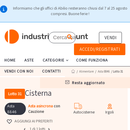
Informiamo che gli uffici di Abilio resteranno chiusi dal 7 al 25 agosto
compresi. Buone ferie !
VENDI
ACCEDI/REGISTRATI
HOME
ASTE
CATEGORIE
COME FUNZIONA
VENDI CON NOI
CONTATTI
/
Alimentare
/
Asta 8846
/ Lotto 31
resta aggiornato
Cisterna
Lotto 31
Asta
Asta asincrona
con
Cauzione
8846
Autocisterne
Irgoli
AGGIUNGI AI PREFERITI
1 di 1 lotti