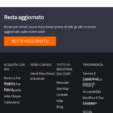
Resta aggiornato
Ricevi per email i nuovi macchinari prima di tutti gli altri e rimani
aggiornato sulle nostre aste!
RESTA AGGIORNATO
ACQUISTA CON
VENDI CON NOI
TUTTO SU
TRASPARENZA
NOI
INDUSTRIAL
Vendi Macchinari
Termini E
DISCOUNT
Ricerca Per
Industriali
Condizioni
Listino Prezzi
Manuale
Regioni
Generali
Ricerca Per
Privacy
Site Map
Marca
Aste Aperte
Accessibilità
Contatti
Aste Chiuse
Modifica Il Tuo
Help
Calendario
Consenso
Cookies
Blog
SOCIAL