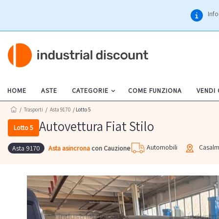
Info
HOME
ASTE
CATEGORIE
COME FUNZIONA
VENDI
/
Trasporti
/
Asta 9170
/ Lotto 5
Autovettura Fiat Stilo
Lotto 5
Automobili
Casalm
Asta asincrona
con Cauzione
Asta 9170