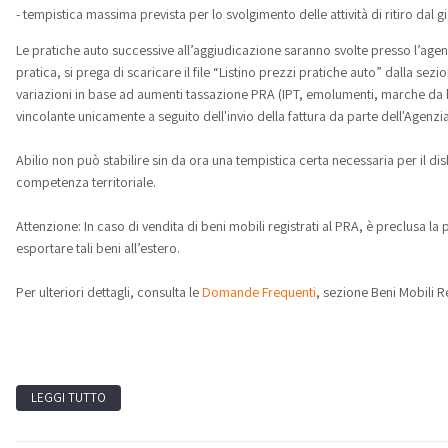
- tempistica massima prevista per lo svolgimento delle attività di ritiro dal
Le pratiche auto successive all’aggiudicazione saranno svolte presso l’agenz
pratica, si prega di scaricare il file “Listino prezzi pratiche auto” dalla se
variazioni in base ad aumenti tassazione PRA (IPT, emolumenti, marche da b
vincolante unicamente a seguito dell'invio della fattura da parte dell'Agenzia
Abilio non può stabilire sin da ora una tempistica certa necessaria per il di
competenza territoriale.
Attenzione: In caso di vendita di beni mobili registrati al PRA, è preclusa la
esportare tali beni all’estero.
Per ulteriori dettagli, consulta le
Domande Frequenti
, sezione Beni Mobili Re
LEGGI TUTTO