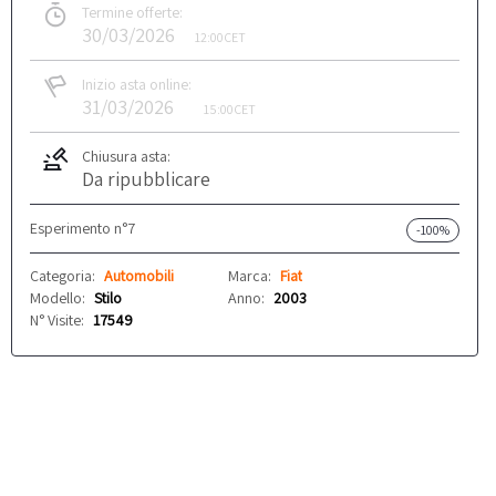
Termine offerte:
30/03/2026
12:00
CET
Inizio asta online:
31/03/2026
15:00
CET
Chiusura asta:
Da ripubblicare
Esperimento n°7
-100%
Categoria:
Automobili
Marca:
Fiat
Modello:
Stilo
Anno:
2003
N° Visite:
17549