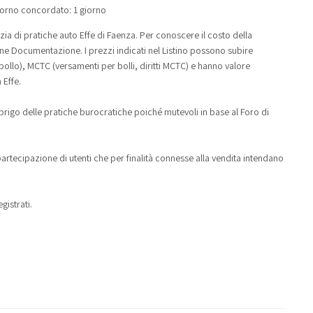
 giorno concordato: 1 giorno
ia di pratiche auto Effe di Faenza. Per conoscere il costo della
zione Documentazione. I prezzi indicati nel Listino possono subire
ollo), MCTC (versamenti per bolli, diritti MCTC) e hanno valore
 Effe.
sbrigo delle pratiche burocratiche poiché mutevoli in base al Foro di
 partecipazione di utenti che per finalità connesse alla vendita intendano
gistrati.