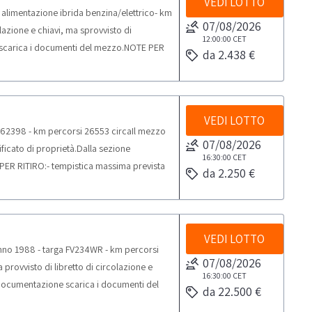
VEDI LOTTO
 alimentazione ibrida benzina/elettrico- km
07/08/2026
colazione e chiavi, ma sprovvisto di
12:00:00
CET
e scarica i documenti del mezzo.NOTE PER
da 2.438 €
elle attività di ritiro dal giorno
 mezzi per il ritiro: batteria/carroattrezzi
svolte presso l’agenzia di pratiche auto
ega di scaricare il file “Listino prezzi
VEDI LOTTO
162398 - km percorsi 26553 circaIl mezzo
ndicati nel Listino possono subire
07/08/2026
tificato di proprietà.Dalla sezione
olumenti, marche da bollo), MCTC
16:30:00
CET
ER RITIRO:- tempistica massima prevista
lante unicamente a seguito dell'invio della
da 2.250 €
oncordato: 1/2 giornataNOTE VENDITA:- Bene
ire sin da ora una tempistica certa
on effettuata nell'esercizio di impresa.
oiché mutevoli in base al Foro di
 in quanto non rientrante nel disposto
i beni mobili registrati al PRA, è preclusa la
llo € 2,00.L'esclusione dal campo di
VEDI LOTTO
vendita intendano esportare tali beni
nno 1988 - targa FV234WR - km percorsi
ti residenti in Italia.- Si precisa che il
requenti, sezione Beni Mobili Registrati.
07/08/2026
 provvisto di libretto di circolazione e
one Civile. Pertanto Agenzia Effe
16:30:00
CET
e documentazione scarica i documenti del
i proprietà al PRA.Sarà onere
da 22.500 €
 lo svolgimento delle attività di ritiro dal
ne del mezzo(a seguito del collaudo) alla