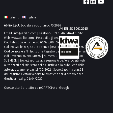
delle
Alcune
venduti
dal
consiglia
non
manovalanzaScarica
attività
quantità
a
giorno
un’ispezione
corrispondere.
il
di
potrebbero
corpo
concordato:
sul
Si
Italiano
Inglese
PDF
ritiro
non
e
1
posto.NOTE
consiglia
della
dal
Abilio S.p.A.
Società a socio unico © 2026
corrispondere.
non
giorno
PER
UNI EN ISO 9001:2015
un’ispezione
scheda
giorno
Si
a
Email:
info@abilio.com
| Telefono:
+39 0546 046747
| Sito
RITIRO:-
sul
tecnica
Web:
www.abilio.com
concordato:
| Pec:
abilio@pec.illimity.com
consiglia
misura.
tempistica
posto.NOTE
Capitale sociale [i.v.] euro 60.975,00 | Sede legale in Via
dalla
1
un’ispezione
Alcune
Galileo Galilei n.6, 48018 Faenza (RA) | P.IVA: 02704840392 |
massima
PER
sezione
giorno
sul
Codice fiscale e Nr. Iscrizione Registro delle Imprese di Ferrara
quantità
prevista
RITIRO:-
documentazione
e di Ravenna: 02704840392 | Numero REA RA 224830 | SDI:
posto.NOTE
potrebbero
per
SUBM70N | Società iscritta alla sezione A dell'elenco siti web
tempistica
lotto
PER
non
autorizzati dal Ministero della Giustizia alla pubblicità delle
lo
massima
aste giudiziarie - p.d.g. 18/05/2022 | Società iscritta al n.68
RITIRO:-
corrispondere.
svolgimento
prevista
del Registro Gestori vendite telematiche del Ministero della
tempistica
Si
Giustizia - p.d.g. 01/04/2022
delle
per
massima
consiglia
attività
lo
Questo sito è protetto da reCAPTCHA di Google
prevista
un’ispezione
di
svolgimento
per
sul
ritiro
delle
lo
posto.NOTE
dal
attività
svolgimento
PER
giorno
di