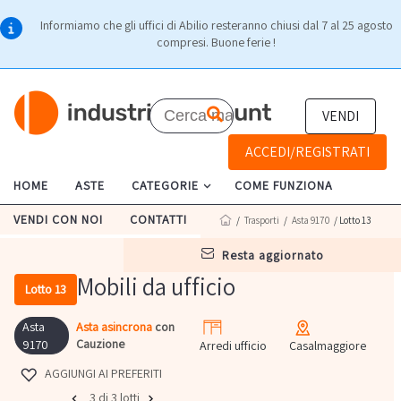
Informiamo che gli uffici di Abilio resteranno chiusi dal 7 al 25 agosto
compresi. Buone ferie !
VENDI
ACCEDI/REGISTRATI
HOME
ASTE
CATEGORIE
COME FUNZIONA
VENDI CON NOI
CONTATTI
/
Trasporti
/
Asta 9170
/ Lotto 13
resta aggiornato
Mobili da ufficio
Lotto 13
Asta
Asta asincrona
con
Cauzione
9170
Arredi ufficio
Casalmaggiore
AGGIUNGI AI PREFERITI
3 di 3 lotti