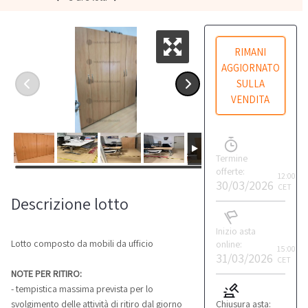
RIMANI
AGGIORNATO
SULLA
VENDITA
Termine
offerte:
12:00
30/03/2026
CET
Descrizione lotto
Inizio asta
Lotto composto da mobili da ufficio
online:
15:00
31/03/2026
CET
NOTE PER RITIRO:
- tempistica massima prevista per lo
Chiusura asta:
svolgimento delle attività di ritiro dal giorno