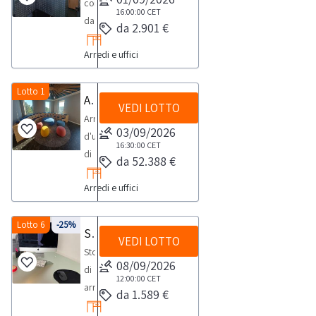
composto
26
16:00:00
CET
da
da 2.901 €
dalla
complementi
sezione
Arredi e uffici
d'arredo
documentazione
accessori
per
e
Lotto 1
Arredi d'ufficio
visionare
VEDI LOTTO
apparecchiature
l'elenco
Arredi
elettroniche
03/09/2026
completo
d'ufficio
quali:
16:30:00
CET
dei
di
da 52.388 €
Scrivanie,
beni
design,
cassettiere,
inclusi
Arredi e uffici
custoditi
pc
in
in
completi,
questo
ottime
Lotto 6
-25%
Stock di arredi ed attrezzature da ufficio.
armadietti
lotto.Beni
VEDI LOTTO
condizioni,
e
Stock
venduti
costituiti
08/09/2026
tanto
di
a
ad
12:00:00
CET
altro,Consulta
arredi
corpo
da 1.589 €
esempio
il
ed
e
da: