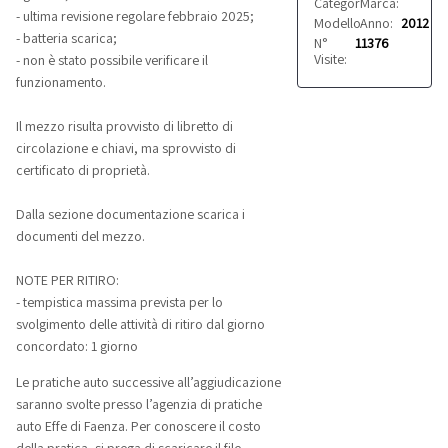
Categoria:
Marca:
Automobili
Fiat
- ultima revisione regolare febbraio 2025;
Modello:
Anno:
Freemont
2012
- batteria scarica;
N°
11376
Visite:
- non è stato possibile verificare il
funzionamento.
Il mezzo risulta provvisto di libretto di
circolazione e chiavi, ma sprovvisto di
certificato di proprietà.
Dalla sezione documentazione scarica i
documenti del mezzo.
NOTE PER RITIRO:
- tempistica massima prevista per lo
svolgimento delle attività di ritiro dal giorno
concordato: 1 giorno
Le pratiche auto successive all’aggiudicazione
saranno svolte presso l’agenzia di pratiche
auto Effe di Faenza. Per conoscere il costo