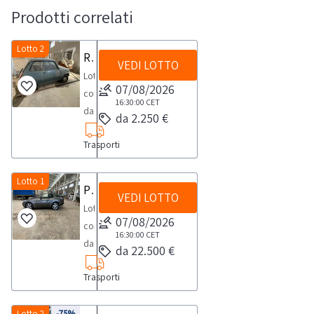
Prodotti correlati
Lotto 2
Renault 5TL
VEDI LOTTO
Lotto
07/08/2026
composto
16:30:00
CET
da
da 2.250 €
Renault
Trasporti
5TL:
-
anno
Lotto 1
Porsche 944
VEDI LOTTO
1974
Lotto
-
07/08/2026
composto
targa
16:30:00
CET
da
da 22.500 €
TA162398
Porsche
-
Trasporti
944:-
km
versione
percorsi
951
Lotto 2
-75%