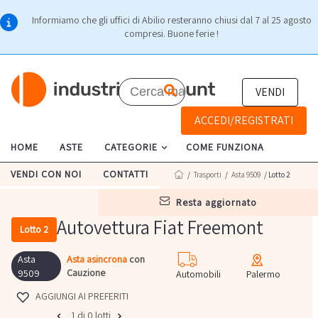
Informiamo che gli uffici di Abilio resteranno chiusi dal 7 al 25 agosto
compresi. Buone ferie !
VENDI
ACCEDI/REGISTRATI
HOME
ASTE
CATEGORIE
COME FUNZIONA
VENDI CON NOI
CONTATTI
/
Trasporti
/
Asta 9509
/ Lotto 2
resta aggiornato
Autovettura Fiat Freemont
Lotto 2
Asta
Asta asincrona
con
Cauzione
9509
Automobili
Palermo
AGGIUNGI AI PREFERITI
1 di 0 lotti