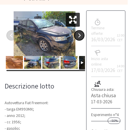
Termine
offerte:
12:00
16/03/2026
CET
Inizio asta
online:
14:00
17/03/2026
CET
Descrizione lotto
Chiusura asta:
Asta chiusa
17-03-2026
Autovettura Fiat Freemont:
- targa EM993MX;
Esperimento n°4
- anno 2012;
-50%
- cc 1956;
- gasolio;