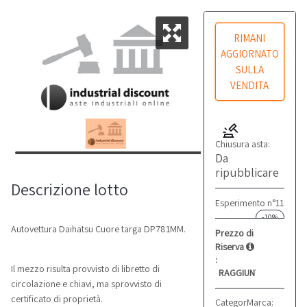
RIMANI
AGGIORNATO
SULLA
VENDITA
Chiusura asta:
Da
ripubblicare
Descrizione lotto
Esperimento n°11
-10%
Autovettura Daihatsu Cuore targa DP781MM.
Prezzo di
Riserva
:
Il mezzo risulta provvisto di libretto di
RAGGIUNTO
circolazione e chiavi, ma sprovvisto di
certificato di proprietà.
Categoria:
Marca:
Automobili
Daihat