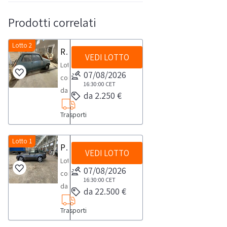
Prodotti correlati
Lotto 2
Renault 5TL
VEDI LOTTO
Lotto
07/08/2026
composto
16:30:00
CET
da
da 2.250 €
Renault
Trasporti
5TL:
-
anno
Lotto 1
Porsche 944
VEDI LOTTO
1974
Lotto
-
07/08/2026
composto
targa
16:30:00
CET
da
da 22.500 €
TA162398
Porsche
-
Trasporti
944:-
km
versione