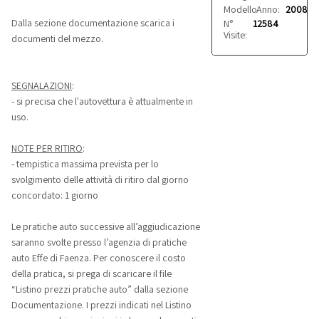
Modello:
Anno:
Cuore
2008
Dalla sezione documentazione scarica i
N°
12584
Visite:
documenti del mezzo.
SEGNALAZIONI
:
- si precisa che l'autovettura è attualmente in
uso.
NOTE PER RITIRO
:
- tempistica massima prevista per lo
svolgimento delle attività di ritiro dal giorno
concordato: 1 giorno
Le pratiche auto successive all’aggiudicazione
saranno svolte presso l’agenzia di pratiche
auto Effe di Faenza. Per conoscere il costo
della pratica, si prega di scaricare il file
“Listino prezzi pratiche auto” dalla sezione
Documentazione. I prezzi indicati nel Listino