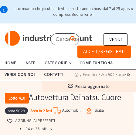
Informiamo che gli uffici di Abilio resteranno chiusi dal 7 al 25 agosto
compresi. Buone ferie !
VENDI
ACCEDI/REGISTRATI
HOME
ASTE
CATEGORIE
COME FUNZIONA
VENDI CON NOI
CONTATTI
/
Meccanica
/
Asta 5029
/ Lotto 410
resta aggiornato
Autovettura Daihatsu Cuore
Lotto 410
Automobili
Scilla
Asta in 2 fasi
Asta 5029
AGGIUNGI AI PREFERITI
34 di 36 lotti