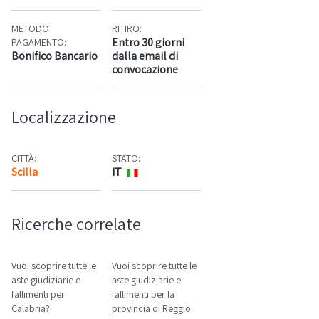
METODO
RITIRO:
Entro 30 giorni
PAGAMENTO:
Bonifico Bancario
dalla email di
convocazione
Localizzazione
CITTÀ:
STATO:
Scilla
IT
Mappa
Ricerche correlate
Vuoi scoprire tutte le
Vuoi scoprire tutte le
aste giudiziarie e
aste giudiziarie e
fallimenti per
fallimenti per la
Calabria?
provincia di Reggio