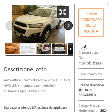
RIMANI
AGGIORNATO
SULLA
VENDITA
Chiusura asta:
Da
ripubblicare
Descrizione lotto
Esperimento n°2
Autovettura Chevrolet Captiva 2.2 VCDI 184 CV
Prezzo di Riserva
4WD LTZ, immatricolazione 06/2014,
:
NON
chilometraggio 94.000 circa.
RAGGIUNTO
Categoria:
Marca:
Automobili
Chevro
Il prezzo si intende IVA esclusa da applicare
Modello:
Anno:
Captiva
2014