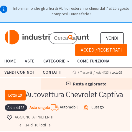
Informiamo che gli uffici di Abilio resteranno chiusi dal 7 al 25 agosto
compresi. Buone ferie !
VENDI
ACCEDI/REGISTRATI
HOME
ASTE
CATEGORIE
COME FUNZIONA
VENDI CON NOI
CONTATTI
/
Trasporti
/
Asta 4423
/ Lotto 19
resta aggiornato
Autovettura Chevrolet Captiva
Lotto 19
Automobili
Cusago
Asta singola
Asta 4423
AGGIUNGI AI PREFERITI
14 di 16 lotti