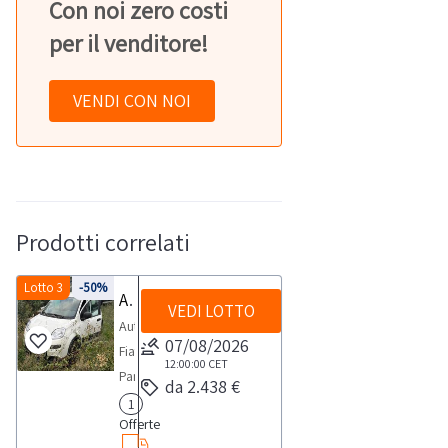
Con noi zero costi
per il venditore!
VENDI CON NOI
Prodotti correlati
Lotto 3
-50%
Autovettura Fiat Panda
VEDI LOTTO
Autovettura
07/08/2026
Fiat
12:00:00
CET
Panda,
da 2.438 €
-
1
Offerte
targa