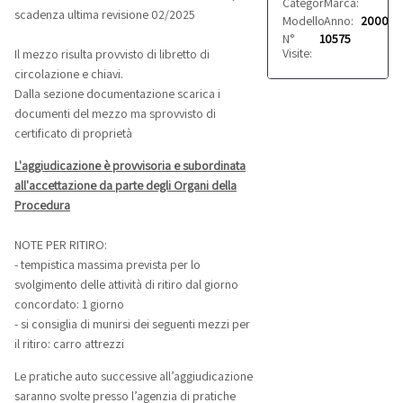
Categoria:
Marca:
Autocarri
Iveco
scadenza ultima revisione 02/2025
Modello:
Anno:
75KE2 2.7
2000
N°
10575
Visite:
Il mezzo risulta provvisto di libretto di
circolazione e chiavi.
Dalla sezione documentazione scarica i
documenti del mezzo ma sprovvisto di
certificato di proprietà
L'aggiudicazione è provvisoria e subordinata
all'accettazione da parte degli Organi della
Procedura
NOTE PER RITIRO:
- tempistica massima prevista per lo
svolgimento delle attività di ritiro dal giorno
concordato: 1 giorno
- si consiglia di munirsi dei seguenti mezzi per
il ritiro: carro attrezzi
Le pratiche auto successive all’aggiudicazione
saranno svolte presso l’agenzia di pratiche