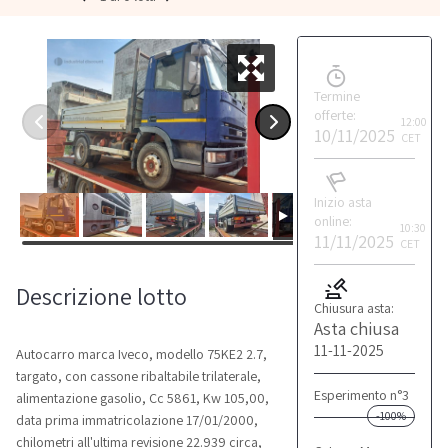
Termine
offerte:
12:00
10/11/2025
CET
Inizio asta
online:
10:30
11/11/2025
CET
Descrizione lotto
Chiusura asta:
Asta chiusa
11-11-2025
Autocarro marca Iveco, modello 75KE2 2.7,
targato, con cassone ribaltabile trilaterale,
Esperimento n°3
alimentazione gasolio, Cc 5861, Kw 105,00,
-100%
data prima immatricolazione 17/01/2000,
chilometri all'ultima revisione 22.939 circa,