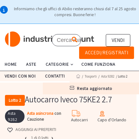
Informiamo che gli uffici di Abilio resteranno chiusi dal 7 al 25 agosto
compresi. Buone ferie !
VENDI
ACCEDI/REGISTRATI
HOME
ASTE
CATEGORIE
COME FUNZIONA
VENDI CON NOI
CONTATTI
/
Trasporti
/
Asta 9282
/ Lotto 2
resta aggiornato
Autocarro Iveco 75KE2 2.7
Lotto 2
Asta
Asta asincrona
con
Cauzione
9282
Autocarri
Capo d'Orlando
AGGIUNGI AI PREFERITI
1 di 0 lotti