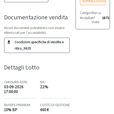
SOPRALLUOGO
Categoria:
Marca:
Autocarri
Merce
Documentazione vendita
Modello:
N°
Classe C
187212
Visite:
Alcuni documenti potrebbero non essere
ottimizzati per l'accessibilità
Condizioni specifiche di vendita e
ritiro_9635
Dettagli Lotto
CHIUSURA ASTA:
IVA:
03-09-2026
22%
17:00:00
BUYERS PREMIUM:
COSTO DI GESTIONE
10% BP
400 €