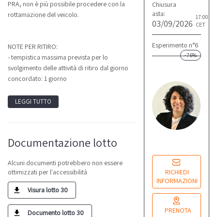
PRA, non è più possibile procedere con la
Chiusura
asta:
rottamazione del veicolo.
17:00
03/09/2026
CET
Esperimento n°6
NOTE PER RITIRO:
-76%
- tempistica massima prevista per lo
svolgimento delle attività di ritiro dal giorno
L
concordato: 1 giorno
M
Re
LEGGI TUTTO
co
Lu
Documentazione lotto
14
Alcuni documenti potrebbero non essere
RICHIEDI
ottimizzati per l'accessibilità
INFORMAZIONI
Visura lotto 30
PRENOTA
Documento lotto 30