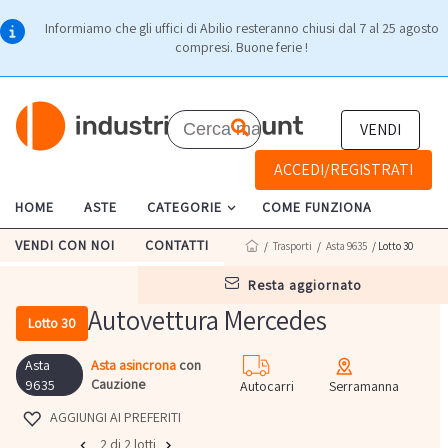
Informiamo che gli uffici di Abilio resteranno chiusi dal 7 al 25 agosto
compresi. Buone ferie !
VENDI
ACCEDI/REGISTRATI
HOME
ASTE
CATEGORIE
COME FUNZIONA
VENDI CON NOI
CONTATTI
/
Trasporti
/
Asta 9635
/ Lotto 30
resta aggiornato
Autovettura Mercedes
Lotto 30
Asta
Asta asincrona
con
Cauzione
9635
Autocarri
Serramanna
AGGIUNGI AI PREFERITI
2 di 2 lotti