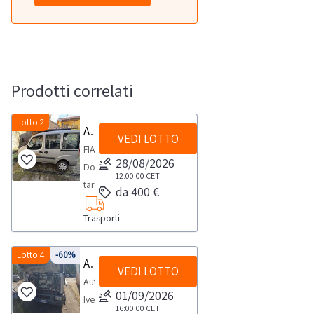
Prodotti correlati
Lotto 2
Autocarro Fiat Doblò
VEDI LOTTO
FIAT
28/08/2026
Doblò
12:00:00
CET
targata
da 400 €
DC468GB
Trasporti
con
oltre
222.000km
Lotto 4
-60%
Autocarro Iveco 100 E18
VEDI LOTTO
circaimmatricolata
Autocarro
il
01/09/2026
Iveco
31.05.2006
16:00:00
CET