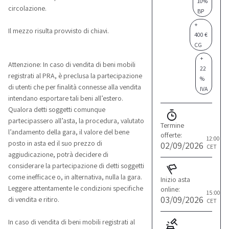
10%
circolazione.
BP
+
Il mezzo risulta provvisto di chiavi.
400 €
CG
+
Attenzione: In caso di vendita di beni mobili
22
registrati al PRA, è preclusa la partecipazione
%
di utenti che per finalità connesse alla vendita
IVA
intendano esportare tali beni all’estero.
Qualora detti soggetti comunque
partecipassero all’asta, la procedura, valutato
Termine
l’andamento della gara, il valore del bene
offerte:
12:00
posto in asta ed il suo prezzo di
02/09/2026
CET
aggiudicazione, potrà decidere di
considerare la partecipazione di detti soggetti
come inefficace o, in alternativa, nulla la gara.
Inizio asta
Leggere attentamente le condizioni specifiche
online:
15:00
03/09/2026
di vendita e ritiro.
CET
In caso di vendita di beni mobili registrati al