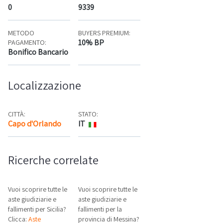
0
9339
METODO
BUYERS PREMIUM:
10% BP
PAGAMENTO:
Bonifico Bancario
Localizzazione
CITTÀ:
STATO:
Capo d'Orlando
IT
Mappa
Ricerche correlate
Vuoi scoprire tutte le
Vuoi scoprire tutte le
aste giudiziarie e
aste giudiziarie e
fallimenti per Sicilia?
fallimenti per la
Clicca:
Aste
provincia di Messina?