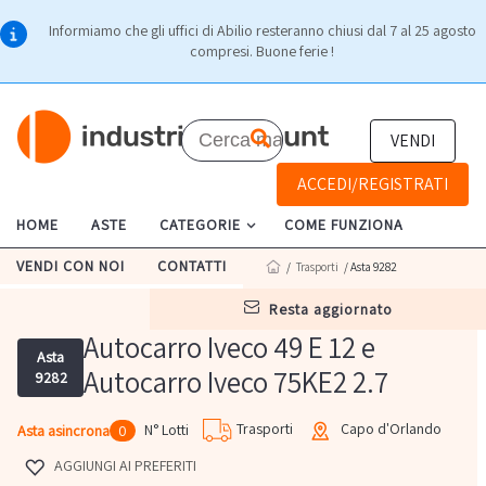
Informiamo che gli uffici di Abilio resteranno chiusi dal 7 al 25 agosto
compresi. Buone ferie !
VENDI
ACCEDI/REGISTRATI
HOME
ASTE
CATEGORIE
COME FUNZIONA
VENDI CON NOI
CONTATTI
/
Trasporti
/ Asta 9282
resta aggiornato
Autocarro Iveco 49 E 12 e
Asta
Autocarro Iveco 75KE2 2.7
9282
Trasporti
Capo d'Orlando
N° Lotti
Asta asincrona
0
AGGIUNGI AI PREFERITI