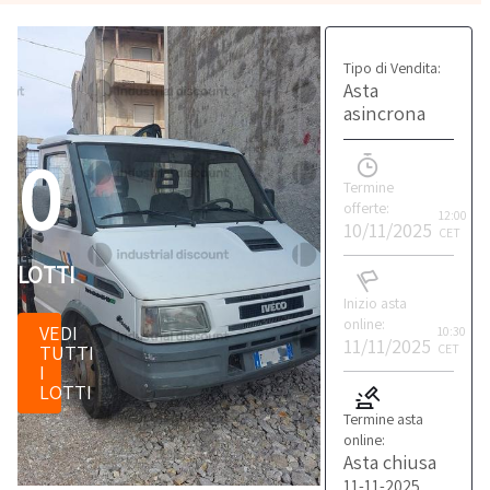
Tipo di Vendita:
Asta
asincrona
0
Termine
offerte:
12:00
10/11/2025
CET
LOTTI
Inizio asta
online:
VEDI
10:30
11/11/2025
TUTTI
CET
I
LOTTI
Termine asta
online:
Asta chiusa
11-11-2025