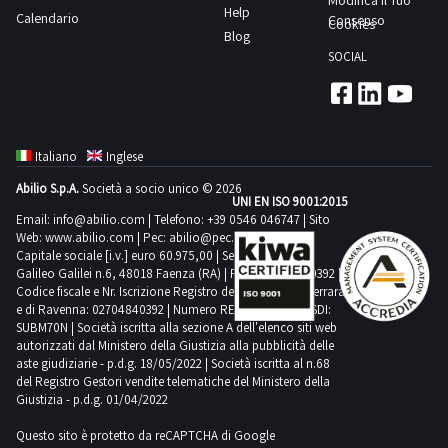
Modifica Il Tuo
Help
Calendario
Consenso
Cookies
Blog
SOCIAL
Italiano
Inglese
Abilio S.p.A.
Società a socio unico © 2026
UNI EN ISO 9001:2015
Email:
info@abilio.com
| Telefono:
+39 0546 046747
| Sito
Web:
www.abilio.com
| Pec:
abilio@pec.illimity.com
Capitale sociale [i.v.] euro 60.975,00 | Sede legale in Via
Galileo Galilei n.6, 48018 Faenza (RA) | P.IVA: 02704840392 |
Codice fiscale e Nr. Iscrizione Registro delle Imprese di Ferrara
e di Ravenna: 02704840392 | Numero REA RA 224830 | SDI:
SUBM70N | Società iscritta alla sezione A dell'elenco siti web
autorizzati dal Ministero della Giustizia alla pubblicità delle
aste giudiziarie - p.d.g. 18/05/2022 | Società iscritta al n.68
del Registro Gestori vendite telematiche del Ministero della
Giustizia - p.d.g. 01/04/2022
Questo sito è protetto da reCAPTCHA di Google