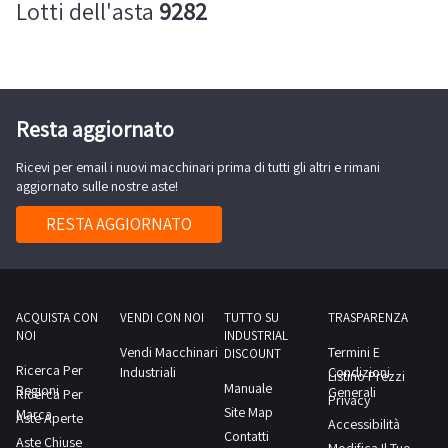
Lotti dell'asta
9282
Resta aggiornato
Ricevi per email i nuovi macchinari prima di tutti gli altri e rimani
aggiornato sulle nostre aste!
RESTA AGGIORNATO
ACQUISTA CON
VENDI CON NOI
TUTTO SU
TRASPARENZA
NOI
INDUSTRIAL
Vendi Macchinari
Termini E
DISCOUNT
Ricerca Per
Industriali
Condizioni
Listino Prezzi
Manuale
Regioni
Generali
Ricerca Per
Privacy
Site Map
Marca
Aste Aperte
Accessibilità
Contatti
Aste Chiuse