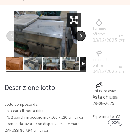
Termine
offerte:
12:00
03/12/2025
CET
Inizio asta
online:
10:30
04/12/2025
CET
Descrizione lotto
Chiusura asta:
Asta chiusa
29-08-2025
Lotto composto da:
- N.3 carrelli porta rifiuti
Esperimento n°5
- N. 2 banchi in acciaio inox 160 x 120 cm circa
-100%
- Banco da lavoro con dispenza e ante marca
ZANUSSI 80 X94 cm circa