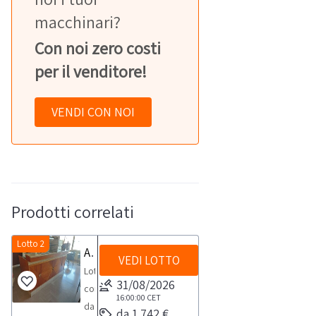
macchinari?
Con noi zero costi
per il venditore!
VENDI CON NOI
Prodotti correlati
Lotto 2
Arredamento e attrezzature da bar di albergo
VEDI LOTTO
Lotto
31/08/2026
composta
16:00:00
CET
da
da 1.742 €