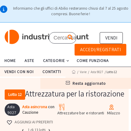
Informiamo che gli uffici di Abilio resteranno chiusi dal 7 al 25 agosto
compresi. Buone ferie !
VENDI
ACCEDI/REGISTRATI
HOME
ASTE
CATEGORIE
COME FUNZIONA
VENDI CON NOI
CONTATTI
/
Varie
/
Asta 9027
/ Lotto 12
resta aggiornato
Attrezzatura per la ristorazione
Lotto 12
Asta
Asta asincrona
con
Cauzione
9027
Attrezzature bar e ristoranti
Milazzo
AGGIUNGI AI PREFERITI
1 di 13 lotti