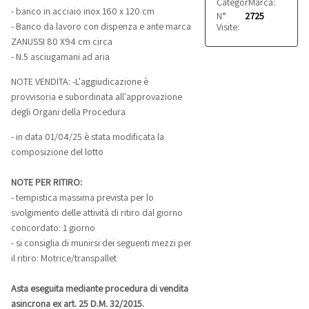
Categoria:
Marca:
Attrezzature
ZANUS
- banco in acciaio inox 160 x 120 cm
N°
2725
- Banco da lavoro con dispenza e ante marca
Visite:
ZANUSSI 80 X94 cm circa
- N.5 asciugamani ad aria
NOTE VENDITA: -L'aggiudicazione è
provvisoria e subordinata all'approvazione
degli Organi della Procedura
- in data 01/04/25 è stata modificata la
composizione del lotto
NOTE PER RITIRO:
- tempistica massima prevista per lo
svolgimento delle attività di ritiro dal giorno
concordato: 1 giorno
- si consiglia di munirsi dei seguenti mezzi per
il ritiro: Motrice/transpallet
Asta eseguita mediante procedura di vendita
asincrona ex art. 25 D.M. 32/2015.