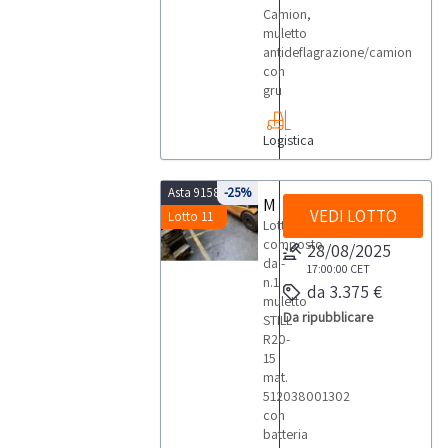
Camion,
muletto
antideflagrazione/camion
con
gru
Logistica
Asta 9158
-25%
Muletto Still R20-15 - 1302
VEDI LOTTO
Lotto 11
Lotto
composto
28/08/2025
da:-
17:00:00
CET
n.1
da 3.375 €
muletto
Da ripubblicare
STILL
R20-
15
mat.
512038001302
con
batteria