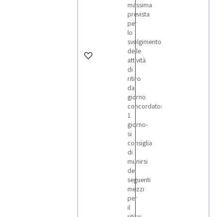
massima
prevista
per
lo
svolgimento
delle
attività
di
ritiro
dal
giorno
concordato:
1
giorno-
si
consiglia
di
munirsi
dei
seguenti
mezzi
per
il
ritiro: