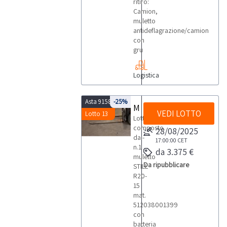
ritiro:
Camion,
muletto
antideflagrazione/camion
con
gru
Logistica
Asta 9158
-25%
Muletto Still R20-15 - 1399
VEDI LOTTO
Lotto 13
Lotto
composto
28/08/2025
da:-
17:00:00
CET
n.1
da 3.375 €
muletto
Da ripubblicare
STILL
R20-
15
mat.
512038001399
con
batteria