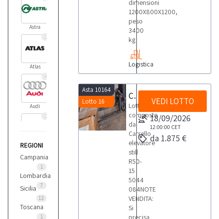
dimensioni
1200X800X1200,
peso
Astra
3400
1
kg
Logistica
Atlas
4
Asta 10164
Carrello elevatore Still
VEDI LOTTO
Lotto 16
Lotto
Audi
composto
1
18/09/2026
da:
12:00:00
CET
Carrello
da 1.875 €
elevatore
REGIONI
Balma
still
1
Campania
R50-
1
15
Lombardia
5044
Benati
7
Sicilia
084NOTE
2
VENDITA:
12
Toscana
Si
precisa
1