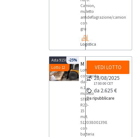
Camion,
muletto
antideflagrazione/camion
con
gru
Logistica
Asta 9158
-25%
Muletto Still R20-15 - 1398
VEDI LOTTO
Lotto 12
Lotto
composto
28/08/2025
da:-
17:00:00
CET
n.1
da 2.625 €
muletto
Da ripubblicare
STILL
R20-
15
mat.
512038001398
con
batteria