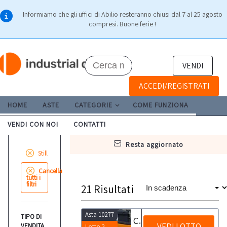
Informiamo che gli uffici di Abilio resteranno chiusi dal 7 al 25 agosto
compresi. Buone ferie !
VENDI
ACCEDI/REGISTRATI
HOME
ASTE
CATEGORIE
COME FUNZIONA
VENDI CON NOI
CONTATTI
resta aggiornato
Still
Cancella
tutti i
filtri
21
Risultati
Asta 10277
TIPO DI
Carrello elevatore Still 30 Q
VEDI LOTTO
VENDITA
Lotto 2