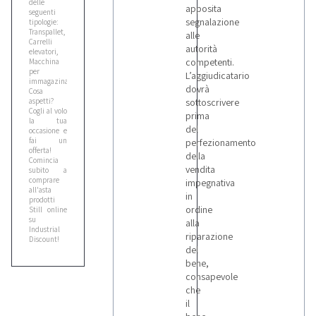
delle
Ceccato
apposita
seguenti
1
segnalazione
tipologie:
Transpallet,
alle
Carrelli
autorità
elevatori,
competenti.
Macchina
Cefla
per
L’aggiudicatario
2
immagazinaggio,...
dovrà
Cosa
aspetti?
sottoscrivere
Cogli al volo
prima
Cesab
la tua
del
occasione e
4
fai un
perfezionamento
offerta!
della
Comincia
vendita
subito a
Citroen
comprare
impegnativa
all'asta
1
in
prodotti
ordine
Still online
su
alla
Industrial
Cmt
riparazione
Discount!
1
del
bene,
consapevole
che
Comedil
il
1