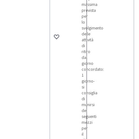
massima
prevista
per
lo
svolgimento
delle
attività
di
ritiro
dal
giorno
concordato:
1
giorno-
si
consiglia
di
munirsi
dei
seguenti
mezzi
per
il