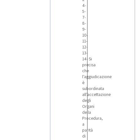
4-
5-
7-
8-
9-
10-
11-
12-
13-
14- Si
precisa
che
l’aggiudicazione
è
subordinata
all’accettazione
degli
Organi
della
Procedura,
a
parità
di