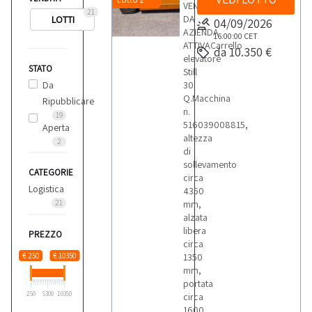
VENDITA
21
DA
LOTTI
04/09/2026
AZIENDA
16:00:00
CET
ATTIVACarrello
da 10.350 €
elevatore
STATO
Still
Da
30
Q.Macchina
Ripubblicare
n.
19
516039008815,
Aperta
altezza
2
di
sollevamento
CATEGORIE
circa
Logistica
4350
21
mm,
alzata
libera
PREZZO
circa
€ 250
€ 10350
1350
mm,
portata
250
5300
10350
circa
1600