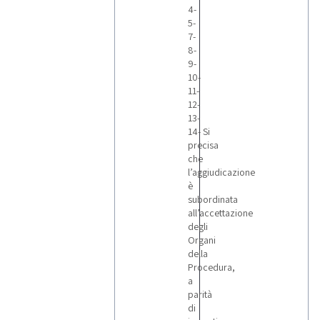
4-
5-
7-
8-
9-
10-
11-
12-
13-
14- Si
precisa
che
l’aggiudicazione
è
subordinata
all’accettazione
degli
Organi
della
Procedura,
a
parità
di