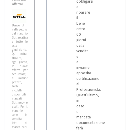
obbligarsi
offerta!
a
riparare
Case
il
6
bene
Benvenuti
entro
nella pagina
del marchio
60
Still relativa
Caterpillar
giorni
a tutte le
1
dalla
aste
giudiziarie.
vendita
Qui potrai
e
trovare,
a
Cat
ogni giorno,
le nuove
inviarne
1
offerte per
apposita
acquistare,
certificazione
al miglior
prezzo,
al
Cea
tutti i
Professionista.
modelli
1
disponibili
Quest’ultimo,
marcati
in
Still nuovi e
caso
usati. Per il
Cebora
marchio
di
2
sono in
mancata
vendita
documentazione
lotti di
macchinari
farà