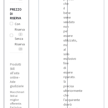
Bianco
che
1
il
PREZZO
bene
DI
viene
RISERVA
venduto
Biesse
Con
non
5
Riserva
per
2
essere
Senza
utilizzato,
Bitelli
Riserva
ma
10
19
al
solo
esclusivo
Bmw
fine
Prodotti
5
di
Still
essere
all'asta
riparato.
online -
Bobcat
Si
Aste
precisa
giudiziarie
1
ulteriormente
Macchinari
che
Still al
l’acquirente
miglior
Bomag
offerente.
dovrà
3
Fai la tua