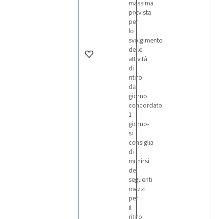
massima
prevista
per
lo
svolgimento
delle
attività
di
ritiro
dal
giorno
concordato:
1
giorno-
si
consiglia
di
munirsi
dei
seguenti
mezzi
per
il
ritiro: