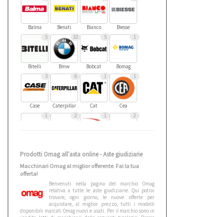
Balma
Benati
Bianco
Biesse
5
10
5
1
Bitelli
Bmw
Bobcat
Bomag
3
6
1
1
Case
Caterpillar
Cat
Cea
1
2
1
2
Cebora
Ceccato
Cefla
Cesab
Prodotti Omag all'asta online - Aste giudiziarie
4
1
1
1
Macchinari Omag al miglior offerente. Fai la tua
offerta!
Benvenuti nella pagina del marchio Omag
Citroen
Cmt
Comedil
Criocabin
relativa a tutte le aste giudiziarie. Qui potrai
2
4
1
3
trovare, ogni giorno, le nuove offerte per
acquistare, al miglior prezzo, tutti i modelli
disponibili marcati Omag nuovi e usati. Per il marchio sono in