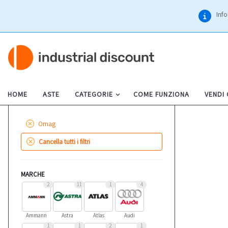
Info
HOME
ASTE
CATEGORIE
COME FUNZIONA
VENDI
Omag
Cancella tutti i filtri
MARCHE
2
11
1
4
Ammann
Astra
Atlas
Audi
1
1
2
1