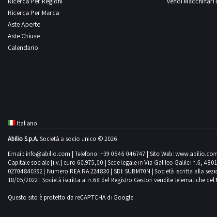
Ricerca Per Regioni
Vendi Macchinari I
Ricerca Per Marca
Aste Aperte
Manitou
Mercedes
Merlo
Mitsubishi
2
4
7
1
Aste Chiuse
Calendario
Montini
New Holland
Nissan
Oemme
0
6
10
1
Omag
Om
Opel
Pedrazzoli
1
8
7
1
Italiano
Abilio S.p.A.
Società a socio unico © 2026
Perlini
Peugeot
Piaggio
Potain
24
1
2
2
Email:
info@abilio.com
| Telefono:
+39 0546 046747
| Sito Web:
www.abilio.co
Capitale sociale [i.v.] euro 60.975,00 | Sede legale in Via Galileo Galilei n.6, 48
02704840392 | Numero REA RA 224830 | SDI: SUBM70N | Società iscritta alla sezione A
18/05/2022 | Società iscritta al n.68 del Registro Gestori vendite telematiche del 
Renault
Robopac
Scm
Sottoriva
21
1
1
1
Questo sito è protetto da reCAPTCHA di Google