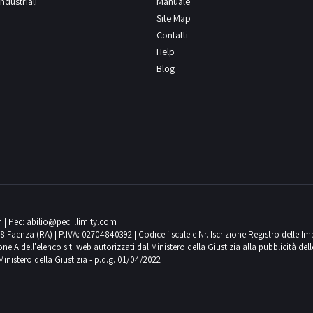
ndustriali
Manuale
Site Map
Contatti
Help
Blog
m
| Pec:
abilio@pec.illimity.com
018 Faenza (RA) | P.IVA: 02704840392 | Codice fiscale e Nr. Iscrizione Registro delle I
 dell'elenco siti web autorizzati dal Ministero della Giustizia alla pubblicità delle 
Ministero della Giustizia - p.d.g. 01/04/2022