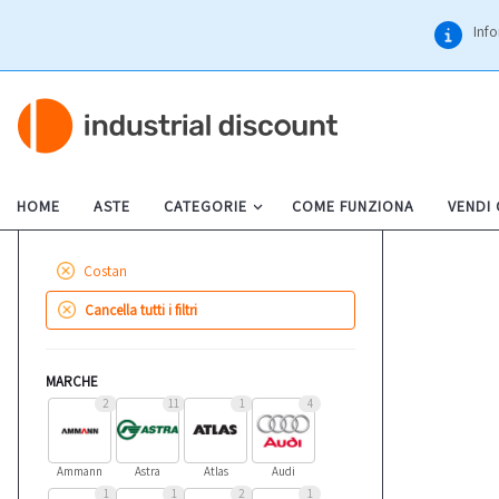
Info
HOME
ASTE
CATEGORIE
COME FUNZIONA
VENDI
Costan
Cancella tutti i filtri
MARCHE
2
11
1
4
Ammann
Astra
Atlas
Audi
1
1
2
1