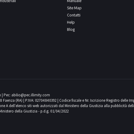
ndustriali
Manuale
Site Map
Contatti
Help
Blog
m
| Pec:
abilio@pec.illimity.com
018 Faenza (RA) | P.IVA: 02704840392 | Codice fiscale e Nr. Iscrizione Registro delle I
 dell'elenco siti web autorizzati dal Ministero della Giustizia alla pubblicità delle 
Ministero della Giustizia - p.d.g. 01/04/2022