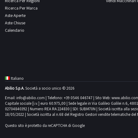
Ricerca Per Regioni
Vendi Macchinari I
Ricerca Per Marca
Aste Aperte
Linde
Manitou
Mercedes
Merlo
1
2
4
7
Aste Chiuse
Calendario
Mitsubishi
Montini
New Holland
Nissan
1
6
10
1
Oemme
Om
Opel
Pedrazzoli
1
8
7
1
Italiano
Abilio S.p.A.
Società a socio unico © 2026
Perlini
Peugeot
Piaggio
Potain
24
1
2
2
Email:
info@abilio.com
| Telefono:
+39 0546 046747
| Sito Web:
www.abilio.co
Capitale sociale [i.v.] euro 60.975,00 | Sede legale in Via Galileo Galilei n.6, 48
02704840392 | Numero REA RA 224830 | SDI: SUBM70N | Società iscritta alla sezione A
18/05/2022 | Società iscritta al n.68 del Registro Gestori vendite telematiche del 
Renault
Robopac
Scm
Sottoriva
21
1
1
1
Questo sito è protetto da reCAPTCHA di Google