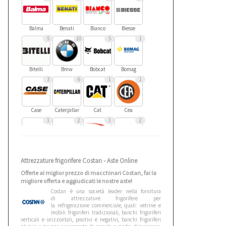
Balma
Benati
Bianco
Biesse
5
10
5
1
Bitelli
Bmw
Bobcat
Bomag
3
6
1
1
Case
Caterpillar
Cat
Cea
1
2
1
2
Cebora
Ceccato
Cefla
Cesab
Attrezzature frigorifere Costan - Aste Online
4
1
1
0
Offerte al miglior prezzo di macchinari Costan, fai la
migliore offerta e aggiudicati le nostre aste!
Costan è una società leader nella fornitura
Citroen
Cmt
Comedil
Costan
di attrezzature frigorifere per
1
2
4
1
la refrigerazione commerciale, quali: vetrine e
mobili frigoriferi tradizionali, banchi frigoriferi
verticali e orizzontali, positivi e negativi, banchi frigoriferi