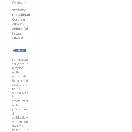
Giudiziarie
Benati
Vendite di
2
macchinari
Cordivari
all'asta
online. Fai
Bianco
la tua
1
offerta!
Biesse
5
La Cordivari
Srl è tra le
maggiori
realtà
industriali
Bitelli
italiane nel
10
settore Idro-
termo-
sanitario. L’azienda
è
Bmw
specializzata
nella
5
produzione
di
scaldasalviette
e radiatori
Bobcat
d’arredo,
boiler e
1