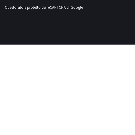
Ferroli
Questo sito è protetto da reCAPTCHA di Google
3
Fiac
82
Fiat
18
Ford
1
Gaspardo
1
Hamm
1