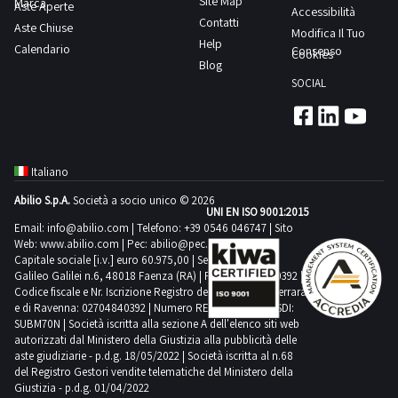
Site Map
Marca
Aste Aperte
Accessibilità
Contatti
Aste Chiuse
Modifica Il Tuo
Help
Comedil
Calendario
Consenso
Cookies
0
Blog
SOCIAL
Cordivari
1
Italiano
Criocabin
Abilio S.p.A.
Società a socio unico © 2026
2
UNI EN ISO 9001:2015
Email:
info@abilio.com
| Telefono:
+39 0546 046747
| Sito
Web:
www.abilio.com
| Pec:
abilio@pec.illimity.com
Capitale sociale [i.v.] euro 60.975,00 | Sede legale in Via
Doosan
Galileo Galilei n.6, 48018 Faenza (RA) | P.IVA: 02704840392 |
4
Codice fiscale e Nr. Iscrizione Registro delle Imprese di Ferrara
e di Ravenna: 02704840392 | Numero REA RA 224830 | SDI:
SUBM70N | Società iscritta alla sezione A dell'elenco siti web
Emmegi
autorizzati dal Ministero della Giustizia alla pubblicità delle
1
aste giudiziarie - p.d.g. 18/05/2022 | Società iscritta al n.68
del Registro Gestori vendite telematiche del Ministero della
Giustizia - p.d.g. 01/04/2022