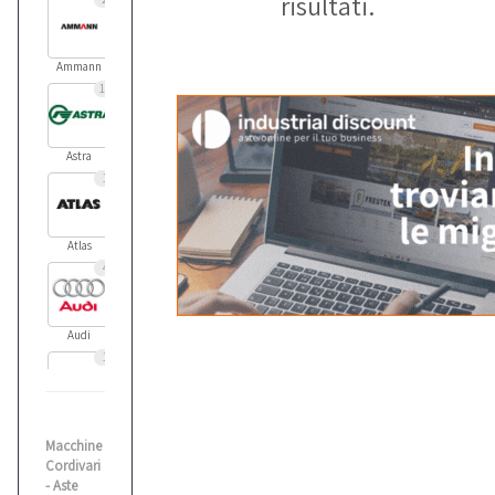
risultati.
Ammann
11
Astra
1
Atlas
4
Audi
1
Balma
Macchine
1
Cordivari
- Aste