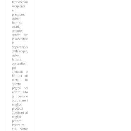
termoaccumulatori,
recipienti
in
pressione,
Bomag
sistemi
3
termici
solari,
serbatoi,
sistemi per
la raccolta e
Case
la
6
depurazione
delle acque,
sistemi
fumari,
contenitori
Caterpillar
per
1
alimenti e
finitura di
metalli. In
questa
Cat
pagina del
nostro sito
1
si possono
acquistare i
migliori
prodotti
Cea
Cordivari al
miglior
1
prezzo!
Partecipa
alle nostre