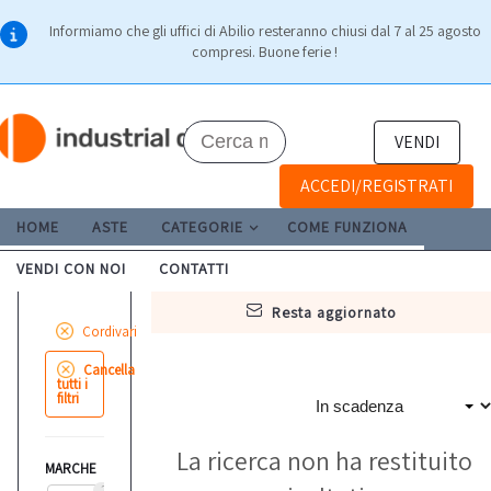
Informiamo che gli uffici di Abilio resteranno chiusi dal 7 al 25 agosto
compresi. Buone ferie !
VENDI
ACCEDI/REGISTRATI
HOME
ASTE
CATEGORIE
COME FUNZIONA
VENDI CON NOI
CONTATTI
resta aggiornato
Cordivari
Cancella
tutti i
filtri
La ricerca non ha restituito
MARCHE
2