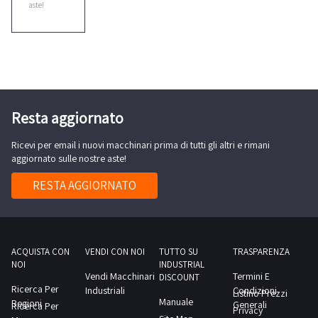
aste!
Cebora
2
Ceccato
1
Resta aggiornato
Cefla
2
Ricevi per email i nuovi macchinari prima di tutti gli altri e rimani
aggiornato sulle nostre aste!
Cesab
RESTA AGGIORNATO
4
Citroen
ACQUISTA CON
VENDI CON NOI
TUTTO SU
TRASPARENZA
1
NOI
INDUSTRIAL
Vendi Macchinari
Termini E
DISCOUNT
Ricerca Per
Industriali
Condizioni
Listino Prezzi
Cmt
Manuale
Regioni
Generali
Ricerca Per
Privacy
1