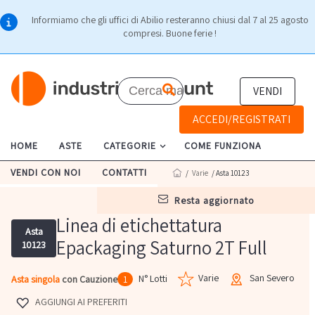
Informiamo che gli uffici di Abilio resteranno chiusi dal 7 al 25 agosto
compresi. Buone ferie !
VENDI
ACCEDI/REGISTRATI
HOME
ASTE
CATEGORIE
COME FUNZIONA
VENDI CON NOI
CONTATTI
/
Varie
/ Asta 10123
resta aggiornato
Linea di etichettatura
Asta
Epackaging Saturno 2T Full
10123
Varie
San Severo
N° Lotti
Asta singola
con Cauzione
1
AGGIUNGI AI PREFERITI