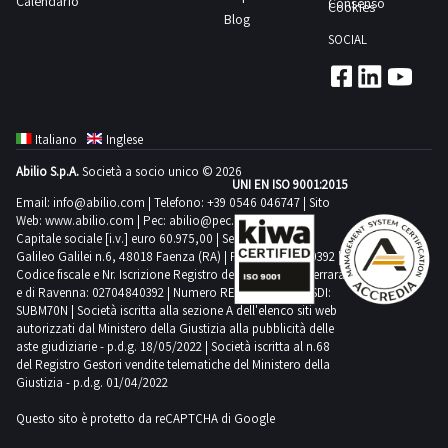
Calendario
Consenso
Cookies
Blog
SOCIAL
Italiano
Inglese
Abilio S.p.A.
Società a socio unico © 2026
UNI EN ISO 9001:2015
Email:
info@abilio.com
| Telefono:
+39 0546 046747
| Sito
Web:
www.abilio.com
| Pec:
abilio@pec.illimity.com
Capitale sociale [i.v.] euro 60.975,00 | Sede legale in Via
Galileo Galilei n.6, 48018 Faenza (RA) | P.IVA: 02704840392 |
Codice fiscale e Nr. Iscrizione Registro delle Imprese di Ferrara
e di Ravenna: 02704840392 | Numero REA RA 224830 | SDI:
SUBM70N | Società iscritta alla sezione A dell'elenco siti web
autorizzati dal Ministero della Giustizia alla pubblicità delle
aste giudiziarie - p.d.g. 18/05/2022 | Società iscritta al n.68
del Registro Gestori vendite telematiche del Ministero della
Giustizia - p.d.g. 01/04/2022
Questo sito è protetto da reCAPTCHA di Google