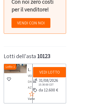
Con noi zero costi
per il venditore!
VENDI CON NOI
Lotti dell'asta
10123
Lotto 1
Linea di etichettatura Epackaging Saturno 2T Full
VEDI LOTTO
VENDITA
31/08/2026
DA
15:30:00
CET
AZIENDA
da 12.600 €
ATTIVA
Varie
Linea