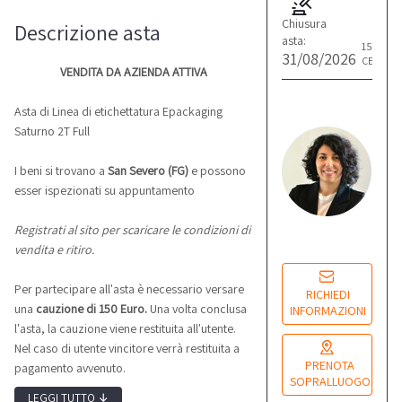
Chiusura
Descrizione asta
asta:
15:30
31/08/2026
CET
VENDITA DA AZIENDA ATTIVA
L
Asta di Linea di etichettatura Epackaging
M
Saturno 2T Full
Re
co
I beni si trovano a
San Severo (FG)
e possono
esser ispezionati su appuntamento
Lu
Registrati al sito per scaricare le condizioni di
14
vendita e ritiro.
Per partecipare all'asta è necessario versare
RICHIEDI
una
cauzione di 150 Euro.
Una volta conclusa
INFORMAZIONI
l'asta, la cauzione viene restituita all'utente.
Nel caso di utente vincitore verrà restituita a
PRENOTA
pagamento avvenuto.
SOPRALLUOGO
LEGGI TUTTO
↓