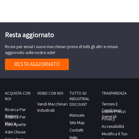
di
etichettatura
Epackaging
Saturno
2T
Resta aggiornato
Full,
Ricevi per email i nuovi macchinari prima di tutti gli altri e rimani
anno
aggiornato sulle nostre aste!
2020
RESTA AGGIORNATO
ACQUISTA CON
VENDI CON NOI
TUTTO SU
TRASPARENZA
NOI
INDUSTRIAL
Vendi Macchinari
Termini E
DISCOUNT
Ricerca Per
Industriali
Condizioni
Listino Prezzi
Manuale
Regioni
Generali
Ricerca Per
Privacy
Site Map
Marca
Aste Aperte
Accessibilità
Contatti
Aste Chiuse
Modifica Il Tuo
Help